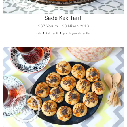
Sade Kek Tarifi
|
267 Yorum
20 Nisan 2013
•
•
Kek
kek tarifi
pratik yemek tarifleri