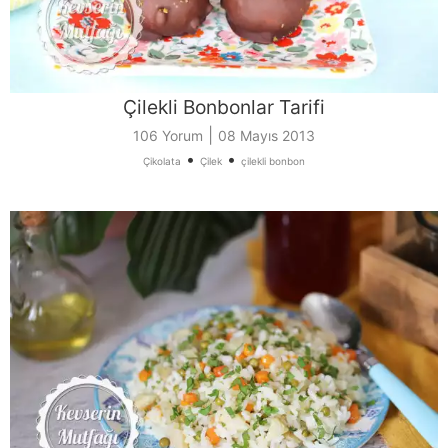
Çilekli Bonbonlar Tarifi
|
106 Yorum
08 Mayıs 2013
•
•
Çikolata
Çilek
çilekli bonbon