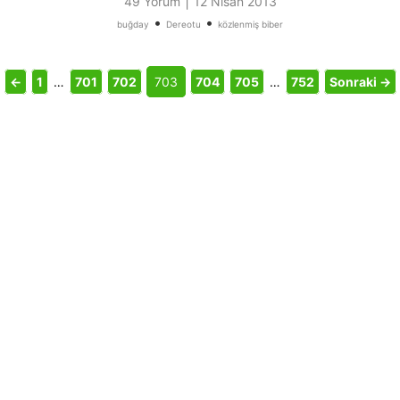
|
49 Yorum
12 Nisan 2013
•
•
buğday
Dereotu
közlenmiş biber
←
1
…
701
702
703
704
705
…
752
Sonraki →