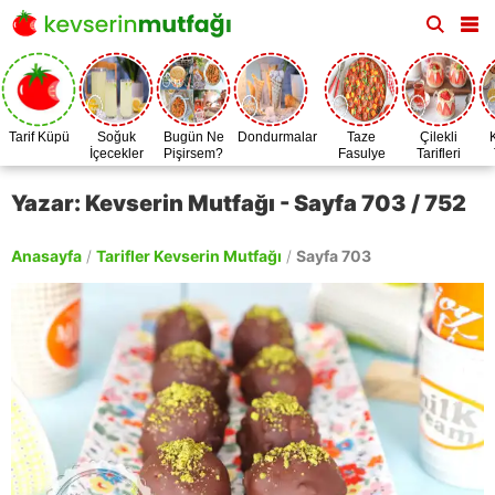
Tarif Küpü
Soğuk
Bugün Ne
Dondurmalar
Taze
Çilekli
İçecekler
Pişirsem?
Fasulye
Tarifleri
Zamanı
Yazar: Kevserin Mutfağı - Sayfa 703 / 752
Anasayfa
/
Tarifler Kevserin Mutfağı
/
Sayfa 703