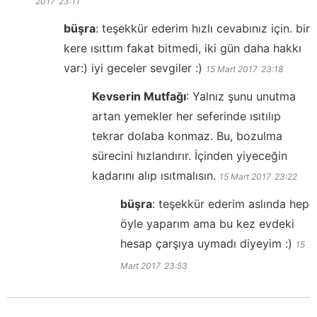
2017
23:11
büşra
:
teşekkür ederim hızlı cevabınız için. bir
kere ısıttım fakat bitmedi, iki gün daha hakkı
var:) iyi geceler sevgiler :)
15 Mart 2017
23:18
Kevserin Mutfağı
:
Yalnız şunu unutma
artan yemekler her seferinde ısıtılıp
tekrar dolaba konmaz. Bu, bozulma
sürecini hızlandırır. İçinden yiyeceğin
kadarını alıp ısıtmalısın.
15 Mart 2017
23:22
büşra
:
teşekkür ederim aslında hep
öyle yaparım ama bu kez evdeki
hesap çarşıya uymadı diyeyim :)
15
Mart 2017
23:53