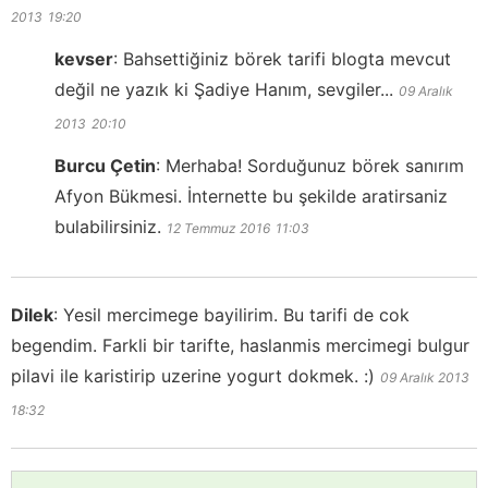
2013
19:20
kevser
:
Bahsettiğiniz börek tarifi blogta mevcut
değil ne yazık ki Şadiye Hanım, sevgiler...
09 Aralık
2013
20:10
Burcu Çetin
:
Merhaba! Sorduğunuz börek sanırım
Afyon Bükmesi. İnternette bu şekilde aratirsaniz
bulabilirsiniz.
12 Temmuz 2016
11:03
Dilek
:
Yesil mercimege bayilirim. Bu tarifi de cok
begendim. Farkli bir tarifte, haslanmis mercimegi bulgur
pilavi ile karistirip uzerine yogurt dokmek. :)
09 Aralık 2013
18:32