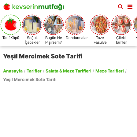
Tarif Küpü
Soğuk
Bugün Ne
Dondurmalar
Taze
Çilekli
İçecekler
Pişirsem?
Fasulye
Tarifleri
Zamanı
Yeşil Mercimek Sote Tarifi
Anasayfa
/
Tarifler
/
Salata & Meze Tarifleri
/
Meze Tarifleri
/
Yeşil Mercimek Sote Tarifi