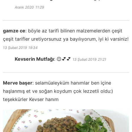
Aralık 2020
11:29
gamze ce
:
böyle az tarifi bilinen malzemelerden çeşit
çeşit tarifler uretiyorsunuz ya bayılıyorum, iyi ki varsiniz!
13 Şubat 2019
19:34
Kevserin Mutfağı
:
😊💕💕
13 Şubat 2019
21:21
Merve başer
:
selamüaleyküm hanımlar ben içine
haşlanmış et ve soğan koydum çok lezzetli oldu:)
teşekkürler Kevser hanım