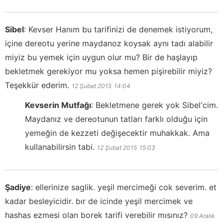
Sibel
:
Kevser Hanım bu tarifinizi de denemek istiyorum,
içine dereotu yerine maydanoz koysak aynı tadı alabilir
miyiz bu yemek için uygun olur mu? Bir de haşlayıp
bekletmek gerekiyor mu yoksa hemen pişirebilir miyiz?
Teşekkür ederim.
12 Şubat 2015
14:04
Kevserin Mutfağı
:
Bekletmene gerek yok Sibel'cim.
Maydanız ve dereotunun tatları farklı olduğu için
yemeğin de kezzeti değişecektir muhakkak. Ama
kullanabilirsin tabi.
12 Şubat 2015
15:03
Şadiye
:
ellerinize saglik. yeşil mercimeği cok severim. et
kadar besleyicidir. bır de icinde yeşil mercimek ve
hashas ezmesi olan borek tarifi verebilir mısınız?
09 Aralık