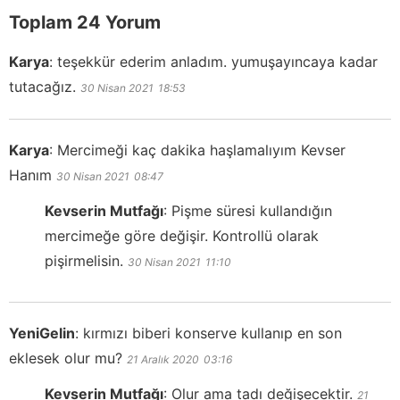
Toplam 24 Yorum
Karya
:
teşekkür ederim anladım. yumuşayıncaya kadar
tutacağız.
30 Nisan 2021
18:53
Karya
:
Mercimeği kaç dakika haşlamalıyım Kevser
Hanım
30 Nisan 2021
08:47
Kevserin Mutfağı
:
Pişme süresi kullandığın
mercimeğe göre değişir. Kontrollü olarak
pişirmelisin.
30 Nisan 2021
11:10
YeniGelin
:
kırmızı biberi konserve kullanıp en son
eklesek olur mu?
21 Aralık 2020
03:16
Kevserin Mutfağı
:
Olur ama tadı değişecektir.
21