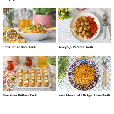
Körili Sebze Sote Tarifi
Tereyağlı Patates Tarifi
Mercimek Köftesi Tarifi
Yeşil Mercimekli Bulgur Pilavı Tarifi