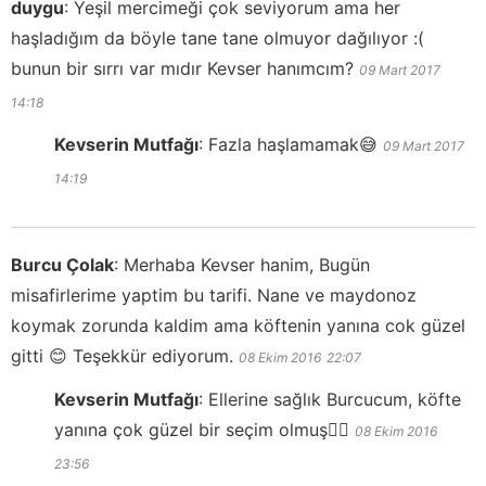
duygu
:
Yeşil mercimeği çok seviyorum ama her
haşladığım da böyle tane tane olmuyor dağılıyor :(
bunun bir sırrı var mıdır Kevser hanımcım?
09 Mart 2017
14:18
Kevserin Mutfağı
:
Fazla haşlamamak😅
09 Mart 2017
14:19
Burcu Çolak
:
Merhaba Kevser hanim, Bugün
misafirlerime yaptim bu tarifi. Nane ve maydonoz
koymak zorunda kaldim ama köftenin yanına cok güzel
gitti 😊 Teşekkür ediyorum.
08 Ekim 2016
22:07
Kevserin Mutfağı
:
Ellerine sağlık Burcucum, köfte
yanına çok güzel bir seçim olmuş👍🏻
08 Ekim 2016
23:56