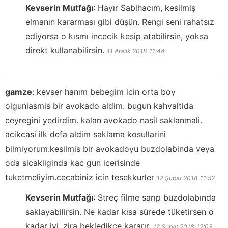
Kevserin Mutfağı
:
Hayır Sabihacım, kesilmiş
elmanın kararması gibi düşün. Rengi seni rahatsız
ediyorsa o kısmı incecik kesip atabilirsin, yoksa
direkt kullanabilirsin.
11 Aralık 2018
11:44
gamze
:
kevser hanım bebegim icin orta boy
olgunlasmis bir avokado aldim. bugun kahvaltida
ceyregini yedirdim. kalan avokado nasil saklanmali.
acikcasi ilk defa aldim saklama kosullarini
bilmiyorum.kesilmis bir avokadoyu buzdolabinda veya
oda sicakliginda kac gun icerisinde
tuketmeliyim.cecabiniz icin tesekkurler
12 Şubat 2018
11:52
Kevserin Mutfağı
:
Streç filme sarıp buzdolabında
saklayabilirsin. Ne kadar kısa sürede tüketirsen o
kadar iyi, zira bekledikçe kararır.
12 Şubat 2018
12:03