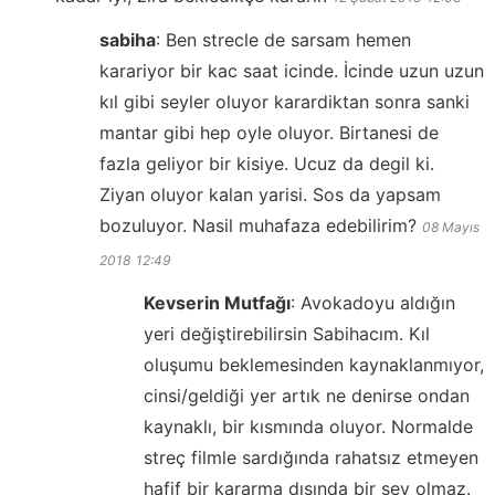
sabiha
:
Ben strecle de sarsam hemen
karariyor bir kac saat icinde. İcinde uzun uzun
kıl gibi seyler oluyor karardiktan sonra sanki
mantar gibi hep oyle oluyor. Birtanesi de
fazla geliyor bir kisiye. Ucuz da degil ki.
Ziyan oluyor kalan yarisi. Sos da yapsam
bozuluyor. Nasil muhafaza edebilirim?
08 Mayıs
2018
12:49
Kevserin Mutfağı
:
Avokadoyu aldığın
yeri değiştirebilirsin Sabihacım. Kıl
oluşumu beklemesinden kaynaklanmıyor,
cinsi/geldiği yer artık ne denirse ondan
kaynaklı, bir kısmında oluyor. Normalde
streç filmle sardığında rahatsız etmeyen
hafif bir kararma dışında bir şey olmaz.