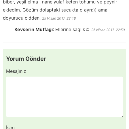
biber, yeşil elma , nane,yulaf keten tohumu ve peynir
ekledim. Gözüm dolaptaki sucukta o ayrı:)) ama
doyurucu cidden.
25 Nisan 2017
22:48
Kevserin Mutfağı
:
Ellerine sağlık☺️
25 Nisan 2017
22:50
Yorum Gönder
Mesajınız
İsim