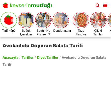
Tarif Küpü
Soğuk
Bugün Ne
Dondurmalar
Taze
Çilekli
İçecekler
Pişirsem?
Fasulye
Tarifleri
Zamanı
Avokadolu Doyuran Salata Tarifi
Anasayfa
/
Tarifler
/
Diyet Tarifler
/
Avokadolu Doyuran Salata
Tarifi