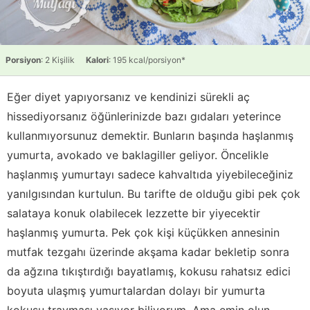
Porsiyon
: 2 Kişilik
Kalori
: 195 kcal/porsiyon*
Eğer diyet yapıyorsanız ve kendinizi sürekli aç
hissediyorsanız öğünlerinizde bazı gıdaları yeterince
kullanmıyorsunuz demektir. Bunların başında haşlanmış
yumurta, avokado ve baklagiller geliyor. Öncelikle
haşlanmış yumurtayı sadece kahvaltıda yiyebileceğiniz
yanılgısından kurtulun. Bu tarifte de olduğu gibi pek çok
salataya konuk olabilecek lezzette bir yiyecektir
haşlanmış yumurta. Pek çok kişi küçükken annesinin
mutfak tezgahı üzerinde akşama kadar bekletip sonra
da ağzına tıkıştırdığı bayatlamış, kokusu rahatsız edici
boyuta ulaşmış yumurtalardan dolayı bir yumurta
kokusu travması yaşıyor biliyorum. Ama emin olun