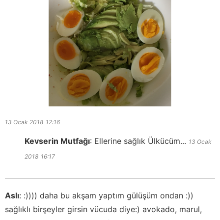
13 Ocak 2018
12:16
Kevserin Mutfağı
:
Ellerine sağlık Ülkücüm...
13 Ocak
2018
16:17
Aslı
:
:)))) daha bu akşam yaptım gülüşüm ondan :))
sağlıklı birşeyler girsin vücuda diye:) avokado, marul,