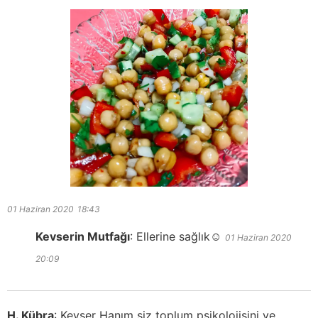
01 Haziran 2020
18:43
Kevserin Mutfağı
:
Ellerine sağlık☺️
01 Haziran 2020
20:09
H. Kübra
:
Kevser Hanım siz toplum psikolojisini ve