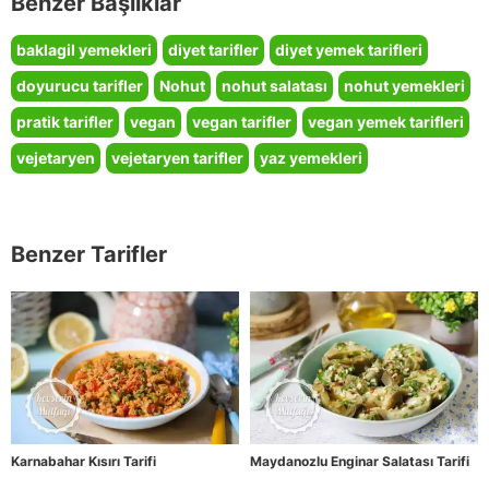
Benzer Başlıklar
baklagil yemekleri
diyet tarifler
diyet yemek tarifleri
doyurucu tarifler
Nohut
nohut salatası
nohut yemekleri
pratik tarifler
vegan
vegan tarifler
vegan yemek tarifleri
vejetaryen
vejetaryen tarifler
yaz yemekleri
Benzer Tarifler
Karnabahar Kısırı Tarifi
Maydanozlu Enginar Salatası Tarifi