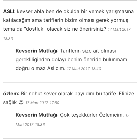
ASLI
:
kevser abla ben de okulda bir yemek yarışmasına
katılacağım ama tariflerin bizim olması gerekiyormuş
tema da "dostluk" olacak siz ne önerirsiniz?
17 Mart 2017
18:33
Kevserin Mutfağı
:
Tariflerin size ait olması
gerekliliğinden dolayı benim öneride bulunmam
doğru olmaz Aslıcım.
17 Mart 2017
18:40
özlem
:
Bir nohut sever olarak bayıldım bu tarife. Elinize
sağlık 😊
17 Mart 2017
17:50
Kevserin Mutfağı
:
Çok teşekkürler Özlemcim.
17
Mart 2017
18:36