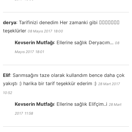
derya
:
Tarifinizi denedim Her zamanki gibi 👍🏻👍🏻👍🏻😄
teşeklürler
08 Mayıs 2017
18:00
Kevserin Mutfağı
:
Ellerine sağlık Deryacım...
08
Mayıs 2017
18:01
Elif
:
Sarımsağını taze olarak kullandım bence daha çok
yakıştı :) harika bir tarif teşekkür ederim :)
28 Mart 2017
10:52
Kevserin Mutfağı
:
Ellerine sağlık Elifçim..i
28 Mart
2017
11:58