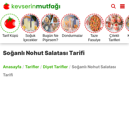
Tarif Küpü
Soğuk
Bugün Ne
Dondurmalar
Taze
Çilekli
İçecekler
Pişirsem?
Fasulye
Tarifleri
Zamanı
Soğanlı Nohut Salatası Tarifi
Anasayfa
/
Tarifler
/
Diyet Tarifler
/
Soğanlı Nohut Salatası
Tarifi