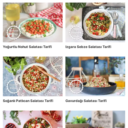
Yoğurtlu Nohut Salatası Tarifi
Izgara Sebze Salatası Tarifi
Soğanlı Patlıcan Salatası Tarifi
Gavurdağı Salatası Tarifi