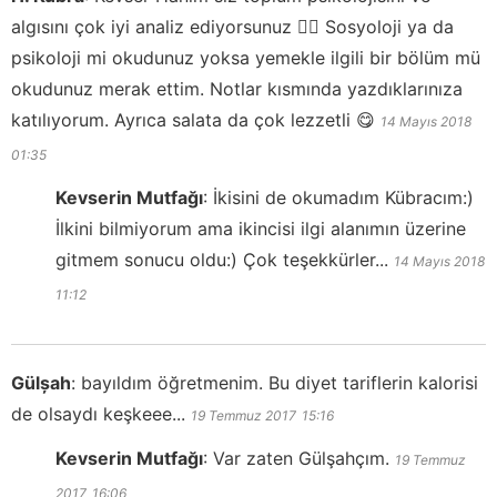
algısını çok iyi analiz ediyorsunuz 👍🏻 Sosyoloji ya da
psikoloji mi okudunuz yoksa yemekle ilgili bir bölüm mü
okudunuz merak ettim. Notlar kısmında yazdıklarınıza
katılıyorum. Ayrıca salata da çok lezzetli 😋
14 Mayıs 2018
01:35
Kevserin Mutfağı
:
İkisini de okumadım Kübracım:)
İlkini bilmiyorum ama ikincisi ilgi alanımın üzerine
gitmem sonucu oldu:) Çok teşekkürler...
14 Mayıs 2018
11:12
Gülșah
:
bayıldım öğretmenim. Bu diyet tariflerin kalorisi
de olsaydı keşkeee...
19 Temmuz 2017
15:16
Kevserin Mutfağı
:
Var zaten Gülşahçım.
19 Temmuz
2017
16:06