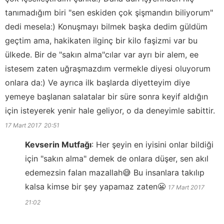
tanımadığım biri "sen eskiden çok şişmandın biliyorum"
dedi mesela:) Konuşmayı bilmek başka dedim güldüm
geçtim ama, hakikaten ilginç bir kilo faşizmi var bu
ülkede. Bir de "sakın alma"cılar var ayrı bir alem, ee
istesem zaten uğraşmazdım vermekle diyesi oluyorum
onlara da:) Ve ayrıca ilk başlarda diyetteyim diye
yemeye başlanan salatalar bir süre sonra keyif aldığın
için isteyerek yenir hale geliyor, o da deneyimle sabittir.
17 Mart 2017
20:51
Kevserin Mutfağı
:
Her şeyin en iyisini onlar bildiği
için "sakın alma" demek de onlara düşer, sen akıl
edemezsin falan mazallah😅 Bu insanlara takılıp
kalsa kimse bir şey yapamaz zaten😬
17 Mart 2017
21:02