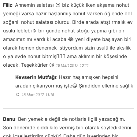
Filiz
:
Annemin salatası 😍 biz küçük iken akşama nohut
yemeği varsa hazır haşlanmış nohut varken öğlende bol
soğanlı nohut salatası olurdu. Birde arada atıştırmalık ev
usulü leblebi☺ bir günde nohut stoğu yapma gibi bir
amacımız mı vardı ki acaba 😂 yeni diyete başlayan biri
olarak hemen denemek istiyordum sizin usulü ile aksilik
o ya evde nohut bitmiş🤦🏻‍♀️ ama aklımın bir köşesinde
olacak. Teşekkürler 😘
18 Mart 2017
10:11
Kevserin Mutfağı
:
Hazır haşlamışken hepsini
aradan çıkarıyormuş işte😀 Şimdiden ellerine sağlık
☺️
18 Mart 2017
11:15
Banu
:
Ben yemekle değil de notlarla ilgili yazacağım.
Son dönemde ciddi kilo vermiş biri olarak söylediklerini
çok içselleştirdim çünkü:) Daha dün işyerinden hiç