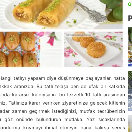
G
P
gi tatlıyı yapsam diye düşünmeye başlayanlar, hatta
akkak aranızda. Bu tatlı telaşa ben de ufak bir katkıda
nda kararsız kaldıysanız bu lezzetli 10 tatlı arasından
iz. Tatlınıza karar verirken ziyaretinize gelecek kitlenin
kadar zaman geçirmek istediğinizi, mutfak tecrübenizin
u göz önünde bulundurun mutlaka. Yaz sıcaklarında
a dondurma koymayı ihmal etmeyin bana kalırsa servis