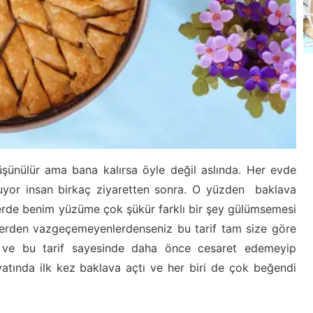
şünülür ama bana kalırsa öyle değil aslında. Her evde
yor insan birkaç ziyaretten sonra. O yüzden baklava
evlerde benim yüzüme çok şükür farklı bir şey gülümsemesi
klerden vazgeçemeyenlerdenseniz bu tarif tam size göre
ım ve bu tarif sayesinde daha önce cesaret edemeyip
tında ilk kez baklava açtı ve her biri de çok beğendi