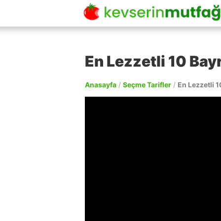
En Lezzetli 10 Bayr
Anasayfa
/
Seçme Tarifler
/
En Lezzetli 1