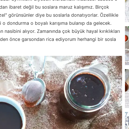
an ibaret değil bu soslara maruz kalışımız. Birçok
üzel" görünsünler diye bu soslarla donatıyorlar. Özellikle
ki o dondurma o boyalı karışıma bulanıp da gelecek.
n nasibini alıyor. Zamanında çok büyük hayal kırıklıkları
meden önce garsondan rica ediyorum herhangi bir sosla