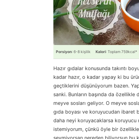
Porsiyon
: 6-8 kişilik
Kalori
: Toplam 759kcal*
Hazır gıdalar konusunda takıntı boyu
kadar hazır, o kadar yapay ki bu ürün
geçtiklerini düşünüyorum bazen. Yapal
sanki. Bunların başında da özellikle 
meyve sosları geliyor. O meyve sosl
gıda boyası ve koruyucudan ibaret bi
daha neyi koruyacaklarsa koruyucu
istemiyorum, çünkü öyle bir özellikle
sevmiyorsan nereden biliyorsun bu ka