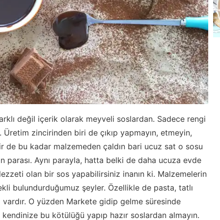
rklı değil içerik olarak meyveli soslardan. Sadece rengi
. Üretim zincirinden biri de çıkıp yapmayın, etmeyin,
ir de bu kadar malzemeden çaldın bari ucuz sat o sosu
n parası. Aynı parayla, hatta belki de daha ucuza evde
ezzeti olan bir sos yapabilirsiniz inanın ki. Malzemelerin
li bulundurduğumuz şeyler. Özellikle de pasta, tatlı
vardır. O yüzden Markete gidip gelme süresinde
 kendinize bu kötülüğü yapıp hazır soslardan almayın.