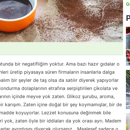
G
P
tunda bir negatifliğim yoktur. Ama bazı hazır gıdalar o
leri üretip piyasaya süren firmaların insanlarla dalga
ım bir şeyler de taş olsa da satılır diyerek yapıyorlar
dondurma dolaplarının etrafına serpiştirilen çikolata ve
arının içinde meyve yok zaten. Glikoz şurubu, aroma,
r karışım. Zaten içine doğal bir şey koymamışlar, bir de
 madde koyuyorlar. Lezzet konusuna değinmek bile
ri yok, zaten öyle bir iddiaları da yok orası ayrı. Madem
dar ayrıntısını diyecek olursanız... Maalesef sadece o