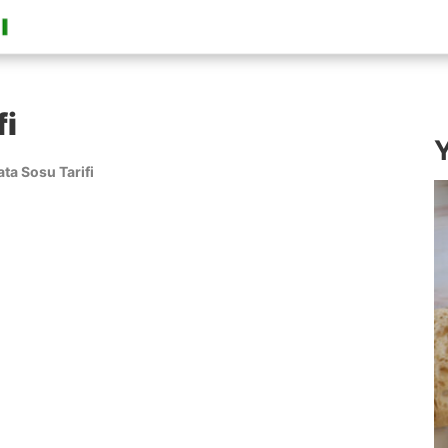
fi
Y
ata Sosu Tarifi