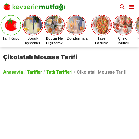
Tarif Küpü
Soğuk
Bugün Ne
Dondurmalar
Taze
Çilekli
İçecekler
Pişirsem?
Fasulye
Tarifleri
Zamanı
Çikolatalı Mousse Tarifi
Anasayfa
/
Tarifler
/
Tatlı Tarifleri
/
Çikolatalı Mousse Tarifi