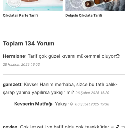
Çikolatalı Parfe Tarifi
Dolgulu Çikolata Tarifi
Toplam 134 Yorum
Hermione
:
Tarif çok güzel kıvamı mükemmel oluyor💞
28 Haziran 2025
16:03
gamzett
:
Kevser Hanım merhaba, sizce bu tatlı balık-
şarap yanına yapılırsa yakışır mı?
06 Şubat 2025
15:29
Kevserin Mutfağı
:
Yakışır☺️
06 Şubat 2025
15:38
ceylan
:
Çok lezzetli ve hafif oldu çok teşekkürler ☺️💕
13