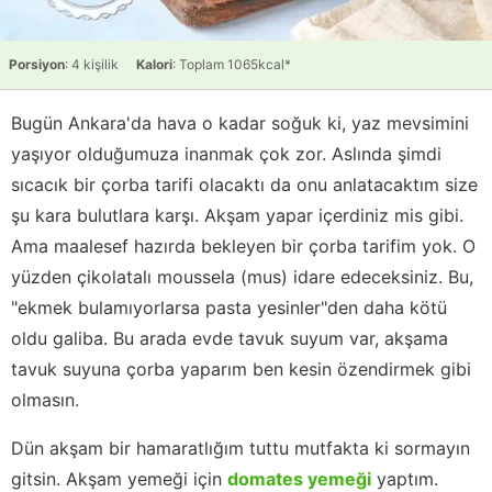
Porsiyon
: 4 kişilik
Kalori
: Toplam 1065kcal*
Bugün Ankara'da hava o kadar soğuk ki, yaz mevsimini
yaşıyor olduğumuza inanmak çok zor. Aslında şimdi
sıcacık bir çorba tarifi olacaktı da onu anlatacaktım size
şu kara bulutlara karşı. Akşam yapar içerdiniz mis gibi.
Ama maalesef hazırda bekleyen bir çorba tarifim yok. O
yüzden çikolatalı moussela (mus) idare edeceksiniz. Bu,
"ekmek bulamıyorlarsa pasta yesinler"den daha kötü
oldu galiba. Bu arada evde tavuk suyum var, akşama
tavuk suyuna çorba yaparım ben kesin özendirmek gibi
olmasın.
Dün akşam bir hamaratlığım tuttu mutfakta ki sormayın
gitsin. Akşam yemeği için
domates yemeği
yaptım.