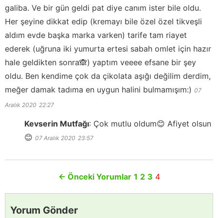
galiba. Ve bir gün geldi pat diye canım ister bile oldu.
Her şeyine dikkat edip (kremayı bile özel özel tikveşli
aldım evde başka marka varken) tarife tam riayet
ederek (uğruna iki yumurta ertesi sabah omlet için hazır
hale geldikten sonra🙈) yaptım veeee efsane bir şey
oldu. Ben kendime çok da çikolata aşığı değilim derdim,
meğer damak tadıma en uygun halini bulmamışım:)
07
Aralık 2020
22:27
Kevserin Mutfağı
:
Çok mutlu oldum😊 Afiyet olsun
😊
07 Aralık 2020
23:57
←
Önceki Yorumlar
1
2
3
4
Yorum Gönder