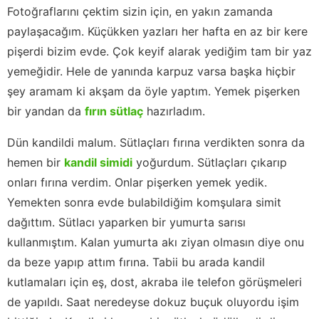
Fotoğraflarını çektim sizin için, en yakın zamanda
paylaşacağım. Küçükken yazları her hafta en az bir kere
pişerdi bizim evde. Çok keyif alarak yediğim tam bir yaz
yemeğidir. Hele de yanında karpuz varsa başka hiçbir
şey aramam ki akşam da öyle yaptım. Yemek pişerken
bir yandan da
fırın sütlaç
hazırladım.
Dün kandildi malum. Sütlaçları fırına verdikten sonra da
hemen bir
kandil simidi
yoğurdum. Sütlaçları çıkarıp
onları fırına verdim. Onlar pişerken yemek yedik.
Yemekten sonra evde bulabildiğim komşulara simit
dağıttım. Sütlacı yaparken bir yumurta sarısı
kullanmıştım. Kalan yumurta akı ziyan olmasın diye onu
da beze yapıp attım fırına. Tabii bu arada kandil
kutlamaları için eş, dost, akraba ile telefon görüşmeleri
de yapıldı. Saat neredeyse dokuz buçuk oluyordu işim