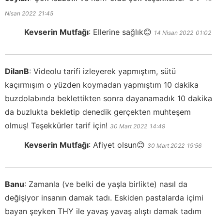
Nisan 2022
21:45
Kevserin Mutfağı
:
Ellerine sağlık😊
14 Nisan 2022
01:02
DilanB
:
Videolu tarifi izleyerek yapmıştım, sütü
kaçırmışım o yüzden koymadan yapmıştım 10 dakika
buzdolabında beklettikten sonra dayanamadık 10 dakika
da buzlukta bekletip denedik gerçekten muhteşem
olmuş! Teşekkürler tarif için!
30 Mart 2022
14:49
Kevserin Mutfağı
:
Afiyet olsun😊
30 Mart 2022
19:56
Banu
:
Zamanla (ve belki de yaşla birlikte) nasıl da
değişiyor insanın damak tadı. Eskiden pastalarda içimi
bayan şeyken THY ile yavaş yavaş alıştı damak tadım