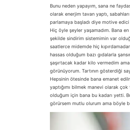
Bunu neden yapayım, sana ne faydası
olarak enerjim tavan yaptı, sabahlar
parlamaya başladı diye motive edici ş
Hiç öyle şeyler yaşamadım. Bana en 
şekilde sindirim sistemimin var old
saatlerce midemde hiç kıpırdamadan d
hassas olduğum bazı gıdalarla şansı
şaşırtacak kadar kilo vermedim ama 
görünüyorum. Tartının gösterdiği sa
Hepsinin ötesinde bana emanet edilm
yaptığımı bilmek manevi olarak çok ta
olduğum için bana bu kadarı yetti. 
görürsem mutlu olurum ama böyle bir