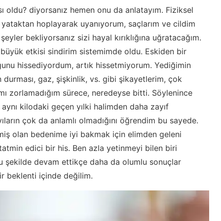
 oldu? diyorsanız hemen onu da anlatayım. Fiziksel
ı yataktan hoplayarak uyanıyorum, saçlarım ve cildim
eyler bekliyorsanız sizi hayal kırıklığına uğratacağım.
büyük etkisi sindirim sistemimde oldu. Eskiden bir
uğunu hissediyordum, artık hissetmiyorum. Yediğimin
urması, gaz, şişkinlik, vs. gibi şikayetlerim, çok
mı zorlamadığım sürece, neredeyse bitti. Söylenince
aynı kilodaki geçen yılki halimden daha zayıf
yıların çok da anlamlı olmadığını öğrendim bu sayede.
iş olan bedenime iyi bakmak için elimden geleni
tmin edici bir his. Ben azla yetinmeyi bilen biri
Bu şekilde devam ettikçe daha da olumlu sonuçlar
 beklenti içinde değilim.