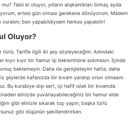
 Tabii ki oluyor, yılların alışkanlıkları birkaç ayda
miyorum, ertesi gün olması gerekene dönüyorum. Madem
 de vuralım; ben yapabildiysem herkes yapabilir!
ıl Oluyor?
türlü. Tarifle ilgili iki şey söyleyeceğim. Adındaki
n kıyır kıyır bir hamur işi beklentisine sokmasın. İçinde
sonuç beklemeyin. Daha da genişleteyim hatta; daha
iz şeylerde kafanızda bir kıvam yaratıp onun olmasını
ız. Bu kurabiye dışı sert, içi hafif ıslak bir kıvamda
stinaden elinizde yuvarlayabileceğiniz bir hamur elde
iğim gibi elinizle sıkarak top yapın, başka türlü
sunuz gibi düşünün şekillendirirken.