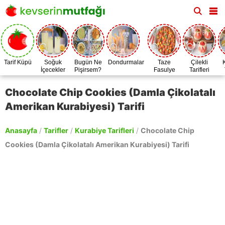
Tarif Küpü
Soğuk
Bugün Ne
Dondurmalar
Taze
Çilekli
İçecekler
Pişirsem?
Fasulye
Tarifleri
Zamanı
Chocolate Chip Cookies (Damla Çikolatalı
Amerikan Kurabiyesi) Tarifi
Anasayfa
/
Tarifler
/
Kurabiye Tarifleri
/
Chocolate Chip
Cookies (Damla Çikolatalı Amerikan Kurabiyesi) Tarifi