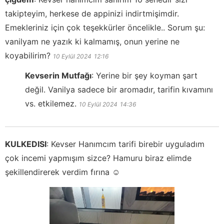
takipteyim, herkese de appinizi indirtmişimdir.
Emekleriniz için çok teşekkürler öncelikle.. Sorum şu:
vanilyam ne yazık ki kalmamış, onun yerine ne
koyabilirim?
10 Eylül 2024
12:16
Kevserin Mutfağı
:
Yerine bir şey koyman şart
değil. Vanilya sadece bir aromadır, tarifin kıvamını
vs. etkilemez.
10 Eylül 2024
14:36
KULKEDISI
:
Kevser Hanımcım tarifi birebir uyguladım
çok incemi yapmışım sizce? Hamuru biraz elimde
şekillendirerek verdim fırına ☺️