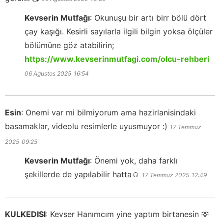
Kevserin Mutfağı
:
Okunuşu bir artı birr bölü dört
çay kaşığı. Kesirli sayılarla ilgili bilgin yoksa ölçüler
bölümüne göz atabilirin;
https://www.kevserinmutfagi.com/olcu-rehberi
06 Ağustos 2025
16:54
Esin
:
Onemi var mi bilmiyorum ama hazirlanisindaki
basamaklar, videolu resimlerle uyusmuyor :)
17 Temmuz
2025
09:25
Kevserin Mutfağı
:
Önemi yok, daha farklı
şekillerde de yapılabilir hatta☺️
17 Temmuz 2025
12:49
KULKEDISI
:
Kevser Hanımcım yine yaptım birtanesin 🫶