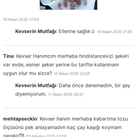
16 Nisan 2026
17:04
Kevserin Mutfağı
:
Ellerine sağlık☺️
16 Nisan 2026
21:55
Tina
:
Kevser Hanımcım merhaba hindistancevizi şekeri
var evde, esmer şeker yerine bu tarifte kullanmam
uygun olur mu sizce?
10 Nisan 2026
23:25
Kevserin Mutfağı
:
Daha önce denemedim, bir şey
diyemiyorum.
11 Nisan 2026
00:27
mehtapseckin
:
Kevser hanım merhaba kabartma tozu
ölçüsünü pek anlayamadım kaç çay kaşığı koymam
gerekir🥰
05 Ağustos 2025
13:59