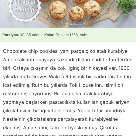
Porsiyon
: 30-35 adet
Kalori
: Toplam 1558kcal*
Chocolate chip cookies, yani parça çikolatalı kurabiye
Amerikalıların dünyaya kazandırdıkları nadide tariflerden
biri. Ortaya çıkışının da çok ilginç bir hikayesi var. 1930
yılında Ruth Graves Wakefield isimli bir kadın tarafından
icat edilmiş. Ruth bu yıllarda Toll House Inn. isimli bir
restoran işletiyormuş. Bir gün çikolatalı kurabiye
yapmaya başlarken pastacılıkta kullanılan çabuk eriyen
çikolatasının bittiğini fark etmiş. Yerini tutar umuduyla
Nestle'nin çikolatalarını parçalayarak kurabiyesine
eklemiş. Ama sonuç tam bir fiyaskoymuş. Çikolata
parçaları eriyip hamura karışması gerekirken sadece