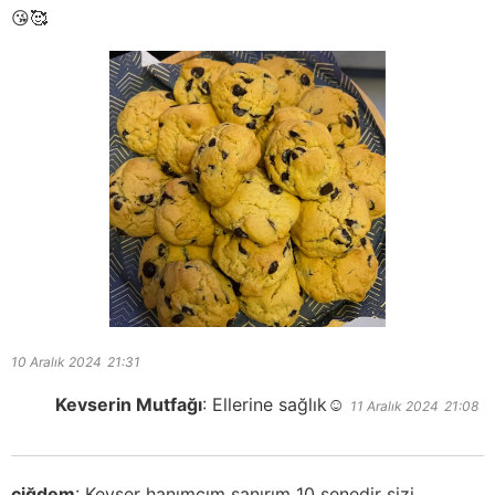
😘🥰
10 Aralık 2024
21:31
Kevserin Mutfağı
:
Ellerine sağlık☺️
11 Aralık 2024
21:08
çiğdem
:
Kevser hanımcım sanırım 10 senedir sizi