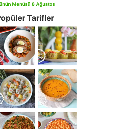
ünün Menüsü 8 Ağustos
opüler Tarifler