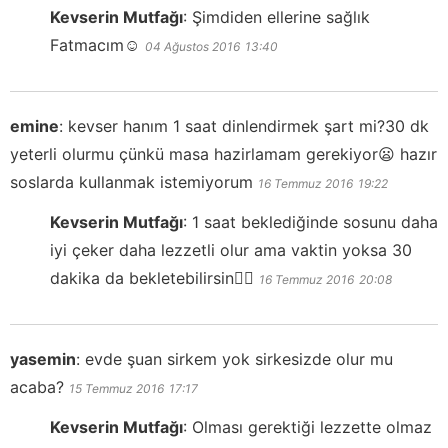
Kevserin Mutfağı
:
Şimdiden ellerine sağlık
Fatmacım☺️
04 Ağustos 2016
13:40
emine
:
kevser hanım 1 saat dinlendirmek şart mi?30 dk
yeterli olurmu çünkü masa hazirlamam gerekiyor😦 hazır
soslarda kullanmak istemiyorum
16 Temmuz 2016
19:22
Kevserin Mutfağı
:
1 saat beklediğinde sosunu daha
iyi çeker daha lezzetli olur ama vaktin yoksa 30
dakika da bekletebilirsin👍🏻
16 Temmuz 2016
20:08
yasemin
:
evde şuan sirkem yok sirkesizde olur mu
acaba?
15 Temmuz 2016
17:17
Kevserin Mutfağı
:
Olması gerektiği lezzette olmaz