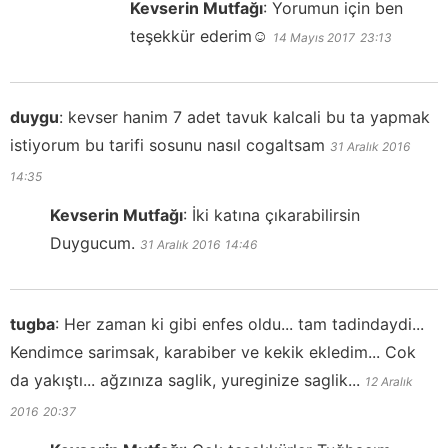
Kevserin Mutfağı
:
Yorumun için ben
teşekkür ederim☺️
14 Mayıs 2017
23:13
duygu
:
kevser hanim 7 adet tavuk kalcali bu ta yapmak
istiyorum bu tarifi sosunu nasıl cogaltsam
31 Aralık 2016
14:35
Kevserin Mutfağı
:
İki katına çıkarabilirsin
Duygucum.
31 Aralık 2016
14:46
tugba
:
Her zaman ki gibi enfes oldu... tam tadindaydi...
Kendimce sarimsak, karabiber ve kekik ekledim... Cok
da yakıştı... ağzınıza saglik, yureginize saglik...
12 Aralık
2016
20:37