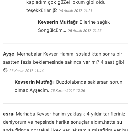
kapladım çok güZel lokum gibi oldu
teşekkürler 🤗
06 Aralık 2017
21:21
Kevserin Mutfağı
:
Ellerine sağlık
Songülcüm...
06 Aralık 2017
21:25
Ayşe
:
Merhabalar Kevser Hanım, sosladıktan sonra bir
saatten fazla beklemesinde sakınca var mı? 4 saat gibi
😕
26 Kasım 2017
11:44
Kevserin Mutfağı
:
Buzdolabında saklarsan sorun
olmaz Ayşecim.
26 Kasım 2017
12:06
esra
:
Merhaba Kevser hanim yaklaşık 4 yıldır tariflerinizi
deniyorum ve hepsinde harika sonuçlar aldım.hatta su
anda firinda portakalli kek var .akşam a misafirim var bu