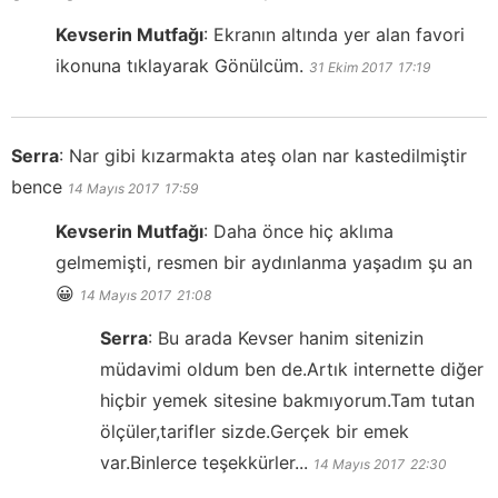
Kevserin Mutfağı
:
Ekranın altında yer alan favori
ikonuna tıklayarak Gönülcüm.
31 Ekim 2017
17:19
Serra
:
Nar gibi kızarmakta ateş olan nar kastedilmiştir
bence
14 Mayıs 2017
17:59
Kevserin Mutfağı
:
Daha önce hiç aklıma
gelmemişti, resmen bir aydınlanma yaşadım şu an
😀
14 Mayıs 2017
21:08
Serra
:
Bu arada Kevser hanim sitenizin
müdavimi oldum ben de.Artık internette diğer
hiçbir yemek sitesine bakmıyorum.Tam tutan
ölçüler,tarifler sizde.Gerçek bir emek
var.Binlerce teşekkürler...
14 Mayıs 2017
22:30