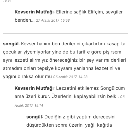
15:57
Kevserin Mutfağı
:
Ellerine sağlık Elifçim, sevgiler
benden...
27 Aralık 2017
15:58
songül
:
Kevser hanım ben derilerini çıkartırtım kasap ta
çocuklar yiyemiyorlar yine de bu tarif e göre pişirsem
aynı lezzeti alırmıyız önereceğiniz bir şey var mı derileri
atmadım onları tepsiye koysam yanlarına lezzetini ve
yağını bıraksa olur mu
06 Aralık 2017
14:28
Kevserin Mutfağı
:
Lezzetini etkilemez Songülcüm
ama üzeri kurur. Üzerlerini kaplayabilirsin belki.
06
Aralık 2017
15:14
songül
:
Dediğiniz gibi yaptım derecesini
düşürdükten sonra üzerini yağlı kağıtla