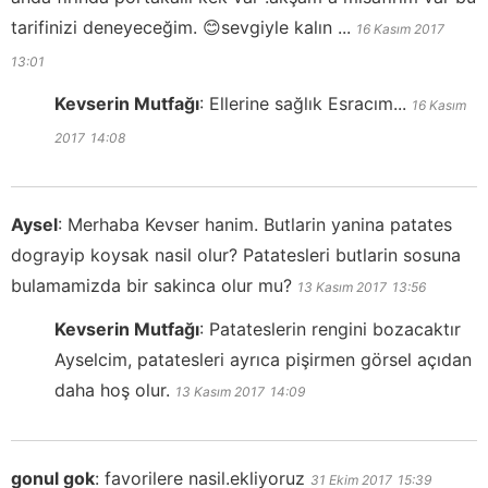
tarifinizi deneyeceğim. 😊sevgiyle kalın ...
16 Kasım 2017
13:01
Kevserin Mutfağı
:
Ellerine sağlık Esracım...
16 Kasım
2017
14:08
Aysel
:
Merhaba Kevser hanim. Butlarin yanina patates
dograyip koysak nasil olur? Patatesleri butlarin sosuna
bulamamizda bir sakinca olur mu?
13 Kasım 2017
13:56
Kevserin Mutfağı
:
Patateslerin rengini bozacaktır
Ayselcim, patatesleri ayrıca pişirmen görsel açıdan
daha hoş olur.
13 Kasım 2017
14:09
gonul gok
:
favorilere nasil.ekliyoruz
31 Ekim 2017
15:39