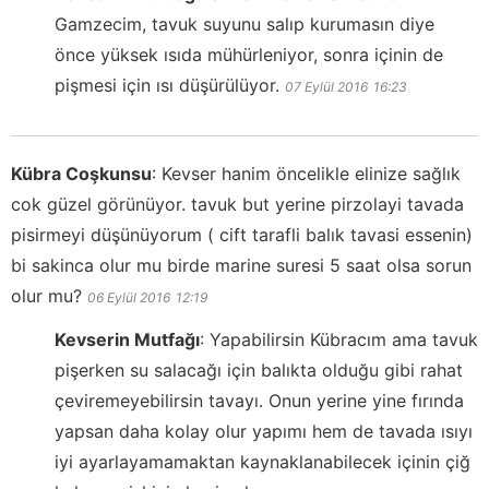
Gamzecim, tavuk suyunu salıp kurumasın diye
önce yüksek ısıda mühürleniyor, sonra içinin de
pişmesi için ısı düşürülüyor.
07 Eylül 2016
16:23
Kübra Coşkunsu
:
Kevser hanim öncelikle elinize sağlık
cok güzel görünüyor. tavuk but yerine pirzolayi tavada
pisirmeyi düşünüyorum ( cift tarafli balık tavasi essenin)
bi sakinca olur mu birde marine suresi 5 saat olsa sorun
olur mu?
06 Eylül 2016
12:19
Kevserin Mutfağı
:
Yapabilirsin Kübracım ama tavuk
pişerken su salacağı için balıkta olduğu gibi rahat
çeviremeyebilirsin tavayı. Onun yerine yine fırında
yapsan daha kolay olur yapımı hem de tavada ısıyı
iyi ayarlayamamaktan kaynaklanabilecek içinin çiğ