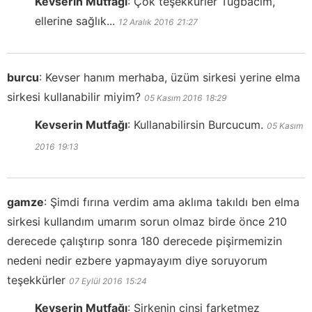
Kevserin Mutfağı
:
Çok teşekkürler Tuğbacım,
ellerine sağlık...
12 Aralık 2016
21:27
burcu
:
Kevser hanım merhaba, üzüm sirkesi yerine elma
sirkesi kullanabilir miyim?
05 Kasım 2016
18:29
Kevserin Mutfağı
:
Kullanabilirsin Burcucum.
05 Kasım
2016
19:13
gamze
:
Şimdi fırına verdim ama aklıma takıldı ben elma
sirkesi kullandım umarım sorun olmaz birde önce 210
derecede çalıştırıp sonra 180 derecede pişirmemizin
nedeni nedir ezbere yapmayayım diye soruyorum
teşekkürler
07 Eylül 2016
15:24
Kevserin Mutfağı
:
Sirkenin cinsi farketmez