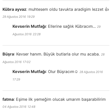
Kübra ayvaz
:
muhtesem oldu tavukta aradigim lezzet 👍
29 Ağustos 2016
19:29
Kevserin Mutfağı
:
Ellerine sağlık Kübracım...
29
Ağustos 2016
22:28
Büşra
:
Kevser hanım. Büyük butlarla olur mu acaba.
28
Ağustos 2016
17:02
Kevserin Mutfağı
:
Olur Büşracım☺️
28 Ağustos 2016
17:29
fatma
:
Eşime ilk yemeğim olucak umarım başarabilirim
04 Ağustos 2016
12:48