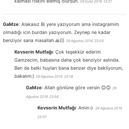
kalması riskini elemiş olursun.
06 Eylül 2016
12:21
GaMze
:
Alakasız Bi yere yazıyorum ama instagramim
olmadığı icin burdan yazıyorum. Zeynep ne kadar
benziyor sana masallah 🙏🏻
29 Ağustos 2016
23:00
Kevserin Mutfağı
:
Çok teşekkür ederim
Gamzecim, babasına daha çok benziyor aslında.
Ben de belki huyları bana benzer diye bekliyorum,
bakalım:)
29 Ağustos 2016
23:18
GaMze
:
Allah gönlüne göre versin 😊😊
29
Ağustos 2016
23:54
Kevserin Mutfağı
:
Amin☺️
29 Ağustos 2016
23:57