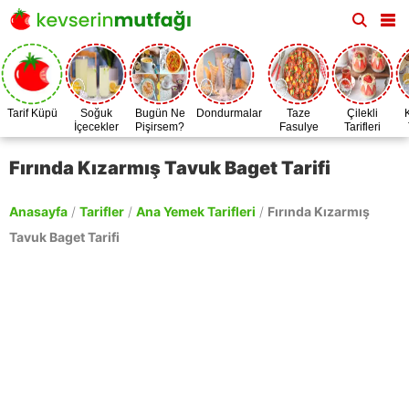
Tarif Küpü
Soğuk
Bugün Ne
Dondurmalar
Taze
Çilekli
İçecekler
Pişirsem?
Fasulye
Tarifleri
Zamanı
Fırında Kızarmış Tavuk Baget Tarifi
Anasayfa
/
Tarifler
/
Ana Yemek Tarifleri
/
Fırında Kızarmış
Tavuk Baget Tarifi