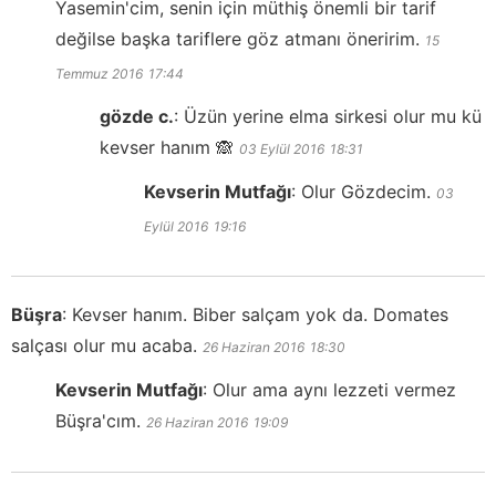
Yasemin'cim, senin için müthiş önemli bir tarif
değilse başka tariflere göz atmanı öneririm.
15
Temmuz 2016
17:44
gözde c.
:
Üzün yerine elma sirkesi olur mu kü
kevser hanım 🙈
03 Eylül 2016
18:31
Kevserin Mutfağı
:
Olur Gözdecim.
03
Eylül 2016
19:16
Büşra
:
Kevser hanım. Biber salçam yok da. Domates
salçası olur mu acaba.
26 Haziran 2016
18:30
Kevserin Mutfağı
:
Olur ama aynı lezzeti vermez
Büşra'cım.
26 Haziran 2016
19:09