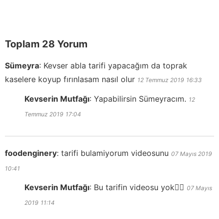
Toplam 28 Yorum
Sümeyra
:
Kevser abla tarifi yapacağım da toprak
kaselere koyup fırınlasam nasıl olur
12 Temmuz 2019
16:33
Kevserin Mutfağı
:
Yapabilirsin Sümeyracım.
12
Temmuz 2019
17:04
foodenginery
:
tarifi bulamiyorum videosunu
07 Mayıs 2019
10:41
Kevserin Mutfağı
:
Bu tarifin videosu yok👍🏻
07 Mayıs
2019
11:14