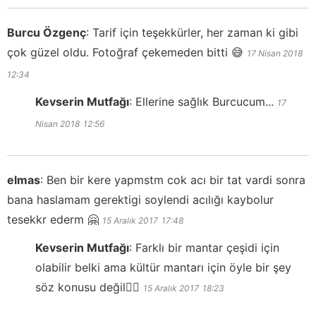
Burcu Özgenç
:
Tarif için teşekkürler, her zaman ki gibi
çok güzel oldu. Fotoğraf çekemeden bitti 😅
17 Nisan 2018
12:34
Kevserin Mutfağı
:
Ellerine sağlık Burcucum...
17
Nisan 2018
12:56
elmas
:
Ben bir kere yapmstm cok acı bir tat vardi sonra
bana haslamam gerektigi soylendi acılığı kaybolur
tesekkr ederm 🤗
15 Aralık 2017
17:48
Kevserin Mutfağı
:
Farklı bir mantar çeşidi için
olabilir belki ama kültür mantarı için öyle bir şey
söz konusu değil👍🏻
15 Aralık 2017
18:23