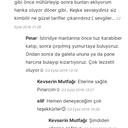
gibi önce mühürleyip sonra bunları eklıyorum
harıka oluyor döner gibi.. Keşke sevseydiniz siz
kimbilir ne güzel tarifler çıkarırdınız:( sevgiler...
02
Eylül 2016
21:28
Pınar
:
İstiridye mantarına önce tuz karabiber
katıp, sonra çırpılmış yumurtaya buluyoruz.
Ondan sonra da galeta ununa ya da pane
harcına bulayıp kızartıyoruz. Çok lezzetli
oluyor☺️
03 Eylül 2016
13:19
Kevserin Mutfağı
:
Ellerine sağlık
Pınarcım☺️
03 Eylül 2016
13:27
elif
:
Hemen deneyeceğim çok
teşekkürler😊
03 Eylül 2016
15:26
Kevserin Mutfağı
:
Şimdiden