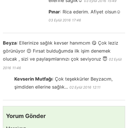
ellerine sağlık☺️
03 Eylül 2016
15:49
Pınar
:
Rica ederim. Afiyet olsun☺️
03 Eylül 2016
17:46
Beyza
:
Ellerinize sağlık kevser hanımcım 😋 Çok leziz
görünüyor 😊 Fırsat bulduğumda ilk işim denemek
olucak , sizi ve paylaşımlarınızı çok seviyoruz 😇
02 Eylül
2016
11:46
Kevserin Mutfağı
:
Çok teşekkürler Beyzacım,
şimdiden ellerine sağlık...
02 Eylül 2016
12:11
Yorum Gönder