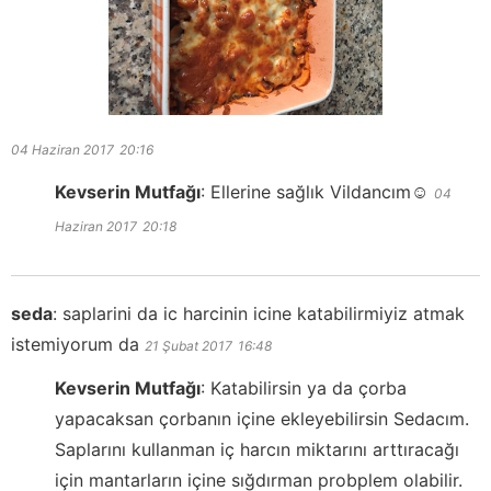
04 Haziran 2017
20:16
Kevserin Mutfağı
:
Ellerine sağlık Vildancım☺️
04
Haziran 2017
20:18
seda
:
saplarini da ic harcinin icine katabilirmiyiz atmak
istemiyorum da
21 Şubat 2017
16:48
Kevserin Mutfağı
:
Katabilirsin ya da çorba
yapacaksan çorbanın içine ekleyebilirsin Sedacım.
Saplarını kullanman iç harcın miktarını arttıracağı
için mantarların içine sığdırman probplem olabilir.