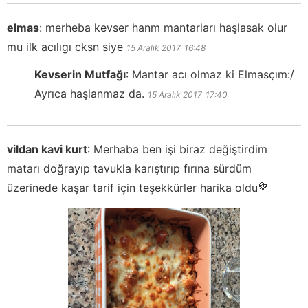
elmas
:
merheba kevser hanm mantarları haşlasak olur
mu ilk acılıgı cksn siye
15 Aralık 2017
16:48
Kevserin Mutfağı
:
Mantar acı olmaz ki Elmasçım:/
Ayrıca haşlanmaz da.
15 Aralık 2017
17:40
vildan kavi kurt
:
Merhaba ben işi biraz değiştirdim
matarı doğrayıp tavukla karıştırıp fırına sürdüm
üzerinede kaşar tarif için teşekkürler harika oldu💐