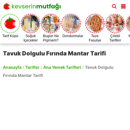
Tarif Küpü
Soğuk
Bugün Ne
Dondurmalar
Taze
Çilekli
İçecekler
Pişirsem?
Fasulye
Tarifleri
Zamanı
Tavuk Dolgulu Fırında Mantar Tarifi
Anasayfa
/
Tarifler
/
Ana Yemek Tarifleri
/
Tavuk Dolgulu
Fırında Mantar Tarifi