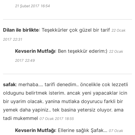
21 Şubat 2017
16:54
Dilan ile birlikte
:
Teşekkürler çok güzel bir tarif
22 Ocak
2017
22:31
Kevserin Mutfağı
:
Ben teşekkür ederim:)
22 Ocak
2017
22:49
safak
:
merhaba.... tarifi denedim.. öncelikle cok lezzetli
oldugunu belirtmek isterim. ancak yeni yapacaklar icin
bir uyarim olacak. yanina mutlaka doyurucu farkli bir
yemek daha yapiniz.. tek basina yetersiz oluyor. ama
tadi mukemmel
07 Ocak 2017
18:55
Kevserin Mutfağı
:
Ellerine sağlık Şafak...
07 Ocak