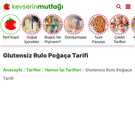
Tarif Küpü
Soğuk
Bugün Ne
Dondurmalar
Taze
Çilekli
İçecekler
Pişirsem?
Fasulye
Tarifleri
Zamanı
Glutensiz Rulo Poğaça Tarifi
Anasayfa
/
Tarifler
/
Hamur İşi Tarifleri
/
Glutensiz Rulo Poğaça
Tarifi