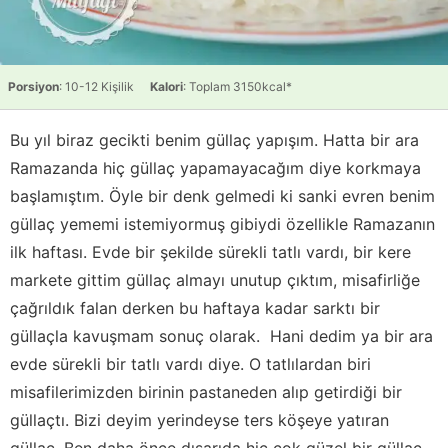
Porsiyon
: 10-12 Kişilik
Kalori
: Toplam 3150kcal*
Bu yıl biraz gecikti benim güllaç yapışım. Hatta bir ara
Ramazanda hiç güllaç yapamayacağım diye korkmaya
başlamıştım. Öyle bir denk gelmedi ki sanki evren benim
güllaç yememi istemiyormuş gibiydi özellikle Ramazanın
ilk haftası. Evde bir şekilde sürekli tatlı vardı, bir kere
markete gittim güllaç almayı unutup çıktım, misafirliğe
çağrıldık falan derken bu haftaya kadar sarktı bir
güllaçla kavuşmam sonuç olarak. Hani dedim ya bir ara
evde sürekli bir tatlı vardı diye. O tatlılardan biri
misafilerimizden birinin pastaneden alıp getirdiği bir
güllaçtı. Bizi deyim yerindeyse ters köşeye yatıran
güllaç. Ben daha önce dışarıda hiç çok güzel bir güllaç