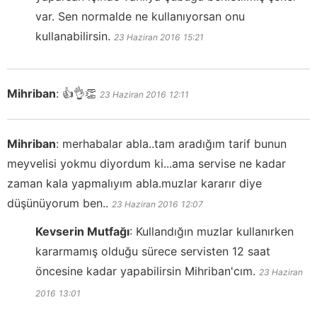
var. Sen normalde ne kullanıyorsan onu
kullanabilirsin.
23 Haziran 2016
15:21
Mihriban
:
👍👌👏
23 Haziran 2016
12:11
Mihriban
:
merhabalar abla..tam aradığım tarif bunun
meyvelisi yokmu diyordum ki...ama servise ne kadar
zaman kala yapmalıyım abla.muzlar kararır diye
düşünüyorum ben..
23 Haziran 2016
12:07
Kevserin Mutfağı
:
Kullandığın muzlar kullanırken
kararmamış olduğu sürece servisten 12 saat
öncesine kadar yapabilirsin Mihriban'cım.
23 Haziran
2016
13:01