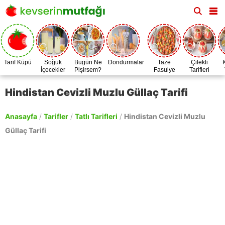
Tarif Küpü
Soğuk
Bugün Ne
Dondurmalar
Taze
Çilekli
İçecekler
Pişirsem?
Fasulye
Tarifleri
Zamanı
Hindistan Cevizli Muzlu Güllaç Tarifi
Anasayfa
/
Tarifler
/
Tatlı Tarifleri
/
Hindistan Cevizli Muzlu
Güllaç Tarifi