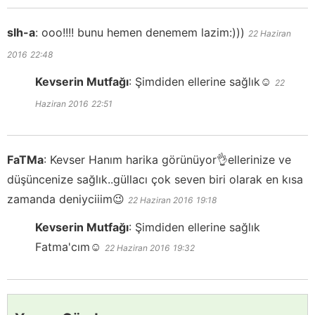
slh-a
:
ooo!!!! bunu hemen denemem lazim:)))
22 Haziran
2016
22:48
Kevserin Mutfağı
:
Şimdiden ellerine sağlık☺️
22
Haziran 2016
22:51
FaTMa
:
Kevser Hanım harika görünüyor👌ellerinize ve
düşüncenize sağlık..güllacı çok seven biri olarak en kısa
zamanda deniyciiim😉
22 Haziran 2016
19:18
Kevserin Mutfağı
:
Şimdiden ellerine sağlık
Fatma'cım☺️
22 Haziran 2016
19:32