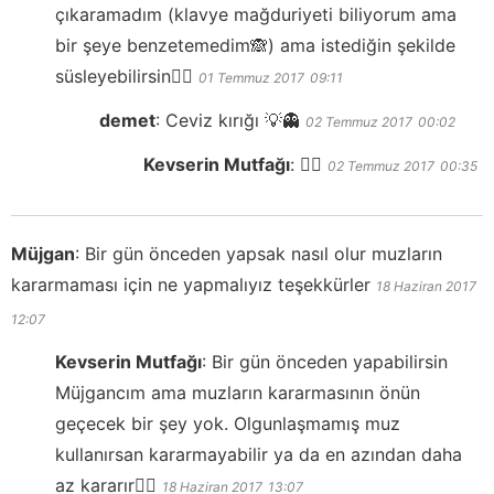
çıkaramadım (klavye mağduriyeti biliyorum ama
bir şeye benzetemedim🙈) ama istediğin şekilde
süsleyebilirsin👍🏻
01 Temmuz 2017
09:11
demet
:
Ceviz kırığı 💡👻
02 Temmuz 2017
00:02
Kevserin Mutfağı
:
👍🏻
02 Temmuz 2017
00:35
Müjgan
:
Bir gün önceden yapsak nasıl olur muzların
kararmaması için ne yapmalıyız teşekkürler
18 Haziran 2017
12:07
Kevserin Mutfağı
:
Bir gün önceden yapabilirsin
Müjgancım ama muzların kararmasının önün
geçecek bir şey yok. Olgunlaşmamış muz
kullanırsan kararmayabilir ya da en azından daha
az kararır👍🏻
18 Haziran 2017
13:07