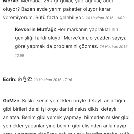
Merve
:
Merhaba. 250 gr güllaç yaprağı kaç adet
oluyor? Bazen evde yarım paketler oluyor karar
veremiyorum. Sütü fazla gelebiliyor.
24 Haziran 2016
10:09
Kevserin Mutfağı
:
Her markanın yapraklarının
genişliği farklı oluyor Merve'cim, o yüzden sayıya
göre yapmak da problemini çözmez.
24 Haziran 2016
12:59
Ecrin
:
👍👌👏
23 Haziran 2016
17:06
GaMze
:
Keske senin yemekleri böyle detaylı anlattığın
gibi birileri de el işi orgu dantel nakıs dikisi detaylı
anlatsa. Benim gibi yemek yapmayı bilmeden misler gibi
yemekler yapanlar yine benim gibi elisinden anlamayıp