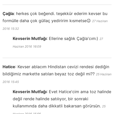
Çağla
:
herkes çok beğendi. teşekkür ederim kevser bu
formülle daha çok güllaç yediririm kısmetse😉
27 Haziran
2016
15:32
Kevserin Mutfağı
:
Ellerine sağlık Çağla'cım:)
27
Haziran 2016
16:09
Hatice
:
Kevser ablacım Hindistan cevizi rendesi dediğin
bildiğimiz markette satılan beyaz toz değil mi??
25 Haziran
2016
15:45
Kevserin Mutfağı
:
Evet Hatice'cim ama toz halinde
değil rende halinde satılıyor, bir sonraki
kullanımında daha dikkatli bakarsan görürsün.
25
Haziran 2016
15:56