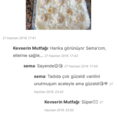
27 Haziran 2016
17:41
Kevserin Mutfağı
:
Harika görünüyor Sema'cım,
ellerine sağlık...
27 Haziran 2016
17:43
sema
:
Sayende😉😘
27 Haziran 2016
17:45
sema
:
Tadıda çok güzeldi vanilini
unutmuşum aceleyle ama güzeldi😘🌹
27
Haziran 2016
23:42
Kevserin Mutfağı
:
Süper👍🏻
27
Haziran 2016
23:50