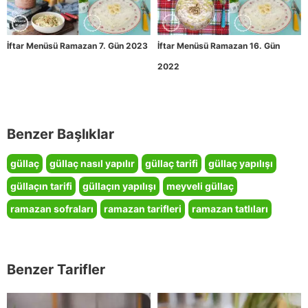
İftar Menüsü Ramazan 7. Gün 2023
İftar Menüsü Ramazan 16. Gün
2022
Benzer Başlıklar
güllaç
güllaç nasıl yapılır
güllaç tarifi
güllaç yapılışı
güllaçın tarifi
güllaçın yapılışı
meyveli güllaç
ramazan sofraları
ramazan tarifleri
ramazan tatlıları
Benzer Tarifler