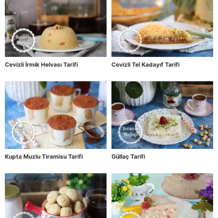
Cevizli İrmik Helvası Tarifi
Cevizli Tel Kadayıf Tarifi
Kupta Muzlu Tiramisu Tarifi
Güllaç Tarifi