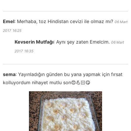
Emel
:
Merhaba, toz Hindistan cevizi ile olmaz mı?
06 Mart
2017
16:25
Kevserin Mutfağı
:
Aynı şey zaten Emelcim.
06 Mart
2017
16:35
sema
:
Yayınladığın günden bu yana yapmak için fırsat
kolluyordum nihayet mutlu son😍💪🏻😋