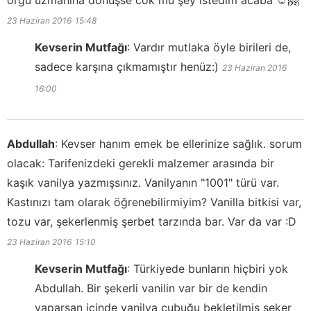
orgu uzmanına dönüşse cok mu şey istedim acaba ☺️🤗
23 Haziran 2016
15:48
Kevserin Mutfağı
:
Vardır mutlaka öyle birileri de,
sadece karşına çıkmamıştır henüz:)
23 Haziran 2016
16:00
Abdullah
:
Kevser hanım emek be ellerinize sağlık. sorum
olacak: Tarifenizdeki gerekli malzemer arasında bir
kaşık vanilya yazmışsınız. Vanilyanın "1001" türü var.
Kastınızı tam olarak öğrenebilirmiyim? Vanilla bitkisi var,
tozu var, şekerlenmiş şerbet tarzında bar. Var da var :D
23 Haziran 2016
15:10
Kevserin Mutfağı
:
Türkiyede bunların hiçbiri yok
Abdullah. Bir şekerli vanilin var bir de kendin
yaparsan içinde vanilya çubuğu bekletilmiş şeker