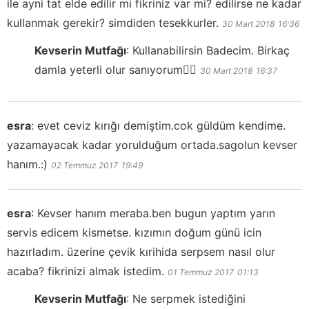
ile ayni tat elde edilir mi fikriniz var mi? edilirse ne kadar
kullanmak gerekir? simdiden tesekkurler.
30 Mart 2018
16:36
Kevserin Mutfağı
:
Kullanabilirsin Badecim. Birkaç
damla yeterli olur sanıyorum👍🏻
30 Mart 2018
16:37
esra
:
evet ceviz kırığı demiştim.cok güldüm kendime.
yazamayacak kadar yorulduğum ortada.sagolun kevser
hanım.:)
02 Temmuz 2017
19:49
esra
:
Kevser hanım meraba.ben bugun yaptım yarın
servis edicem kismetse. kızımın doğum günü icin
hazırladım. üzerine çevik kırihida serpsem nasıl olur
acaba? fikrinizi almak istedim.
01 Temmuz 2017
01:13
Kevserin Mutfağı
:
Ne serpmek istediğini