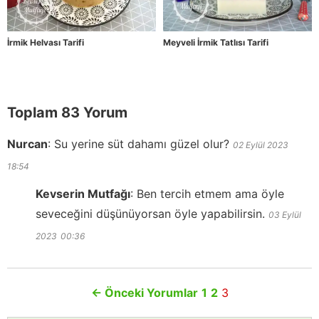
İrmik Helvası Tarifi
Meyveli İrmik Tatlısı Tarifi
Toplam 83 Yorum
Nurcan
:
Su yerine süt dahamı güzel olur?
02 Eylül 2023
18:54
Kevserin Mutfağı
:
Ben tercih etmem ama öyle
seveceğini düşünüyorsan öyle yapabilirsin.
03 Eylül
2023
00:36
←
Önceki Yorumlar
1
2
3