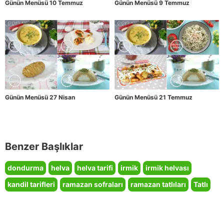
Günün Menüsü 10 Temmuz
Günün Menüsü 9 Temmuz
Günün Menüsü 27 Nisan
Günün Menüsü 21 Temmuz
Benzer Başlıklar
dondurma
helva
helva tarifi
irmik
irmik helvası
kandil tarifleri
ramazan sofraları
ramazan tatlıları
Tatlı