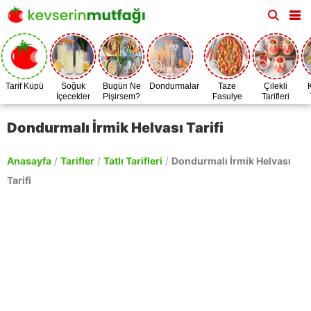
Tarif Küpü
Soğuk
Bugün Ne
Dondurmalar
Taze
Çilekli
İçecekler
Pişirsem?
Fasulye
Tarifleri
Zamanı
Dondurmalı İrmik Helvası Tarifi
Anasayfa
/
Tarifler
/
Tatlı Tarifleri
/
Dondurmalı İrmik Helvası
Tarifi