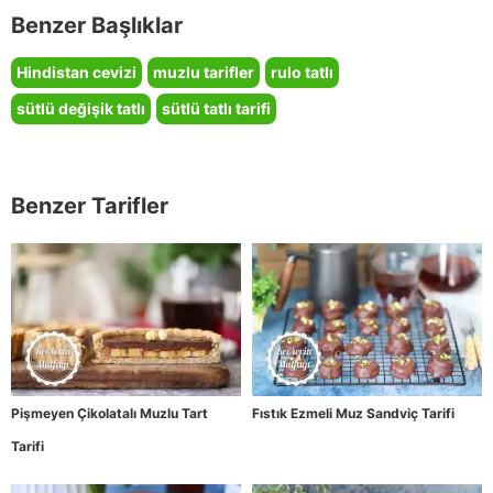
Benzer Başlıklar
Hindistan cevizi
muzlu tarifler
rulo tatlı
sütlü değişik tatlı
sütlü tatlı tarifi
Benzer Tarifler
Pişmeyen Çikolatalı Muzlu Tart
Fıstık Ezmeli Muz Sandviç Tarifi
Tarifi