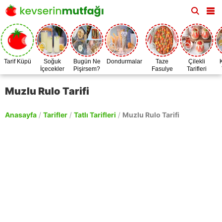
Tarif Küpü
Soğuk
Bugün Ne
Dondurmalar
Taze
Çilekli
İçecekler
Pişirsem?
Fasulye
Tarifleri
Zamanı
Muzlu Rulo Tarifi
Anasayfa
/
Tarifler
/
Tatlı Tarifleri
/
Muzlu Rulo Tarifi