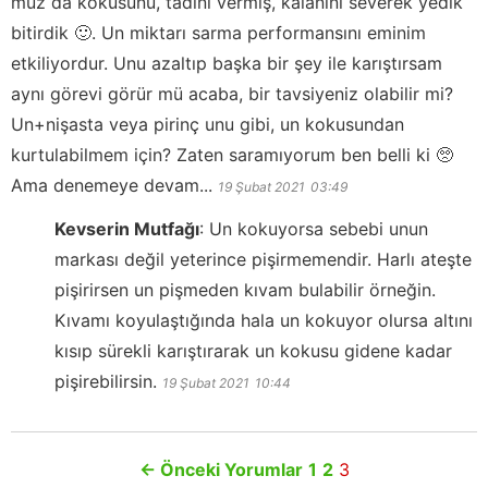
muz da kokusunu, tadını vermiş, kalanını severek yedik
bitirdik 🙂. Un miktarı sarma performansını eminim
etkiliyordur. Unu azaltıp başka bir şey ile karıştırsam
aynı görevi görür mü acaba, bir tavsiyeniz olabilir mi?
Un+nişasta veya pirinç unu gibi, un kokusundan
kurtulabilmem için? Zaten saramıyorum ben belli ki 🥺
Ama denemeye devam...
19 Şubat 2021
03:49
Kevserin Mutfağı
:
Un kokuyorsa sebebi unun
markası değil yeterince pişirmemendir. Harlı ateşte
pişirirsen un pişmeden kıvam bulabilir örneğin.
Kıvamı koyulaştığında hala un kokuyor olursa altını
kısıp sürekli karıştırarak un kokusu gidene kadar
pişirebilirsin.
19 Şubat 2021
10:44
←
Önceki Yorumlar
1
2
3