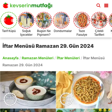
Tarif Küpü
Soğuk
Bugün Ne
Dondurmalar
Taze
Çilekli
İçecekler
Pişirsem?
Fasulye
Tarifleri
Zamanı
İftar Menüsü Ramazan 29. Gün 2024
Anasayfa
/
Ramazan Menüleri
/
İftar Menüleri
/
İftar Menüsü
Ramazan 29. Gün 2024