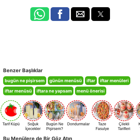
Benzer Başlıklar
bugün ne pişirsem
günün menüsü
iftar
iftar menüleri
iftar menüsü
iftara ne yapsam
menü önerisi
Tarif Küpü
Soğuk
Bugün Ne
Dondurmalar
Taze
Çilekli
İçecekler
Pişirsem?
Fasulye
Tarifleri
Zamanı
Bu Menülere de Bir Göz Atın