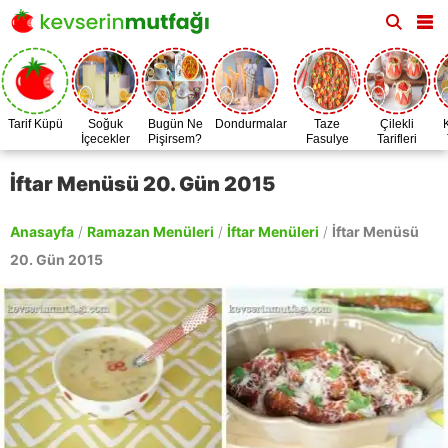
Tarif Küpü
Soğuk
Bugün Ne
Dondurmalar
Taze
Çilekli
İçecekler
Pişirsem?
Fasulye
Tarifleri
Zamanı
İftar Menüsü 20. Gün 2015
Anasayfa
/
Ramazan Menüleri
/
İftar Menüleri
/
İftar Menüsü
20. Gün 2015