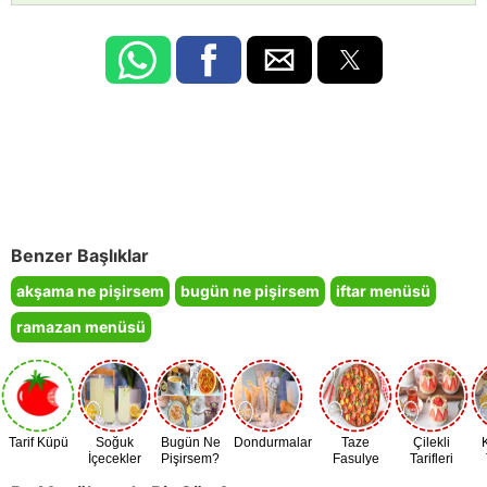
Benzer Başlıklar
akşama ne pişirsem
bugün ne pişirsem
iftar menüsü
ramazan menüsü
Tarif Küpü
Soğuk
Bugün Ne
Dondurmalar
Taze
Çilekli
İçecekler
Pişirsem?
Fasulye
Tarifleri
Zamanı