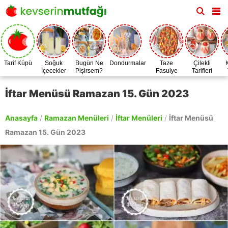
Tarif Küpü
Soğuk
Bugün Ne
Dondurmalar
Taze
Çilekli
İçecekler
Pişirsem?
Fasulye
Tarifleri
Zamanı
İftar Menüsü Ramazan 15. Gün 2023
Anasayfa
/
Ramazan Menüleri
/
İftar Menüleri
/
İftar Menüsü
Ramazan 15. Gün 2023