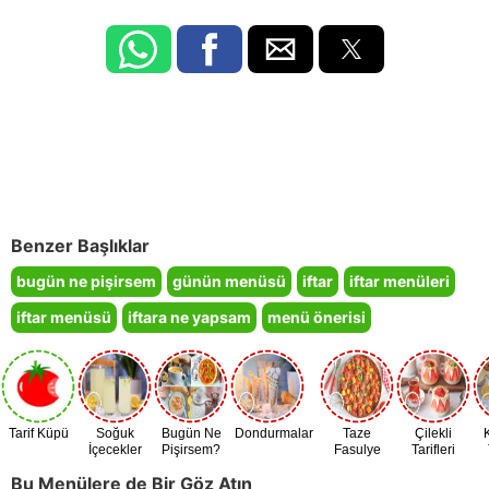
Benzer Başlıklar
bugün ne pişirsem
günün menüsü
iftar
iftar menüleri
iftar menüsü
iftara ne yapsam
menü önerisi
Tarif Küpü
Soğuk
Bugün Ne
Dondurmalar
Taze
Çilekli
İçecekler
Pişirsem?
Fasulye
Tarifleri
Zamanı
Bu Menülere de Bir Göz Atın