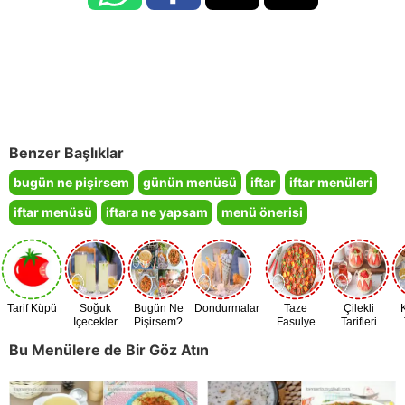
Benzer Başlıklar
bugün ne pişirsem
günün menüsü
iftar
iftar menüleri
iftar menüsü
iftara ne yapsam
menü önerisi
Tarif Küpü
Soğuk
Bugün Ne
Dondurmalar
Taze
Çilekli
İçecekler
Pişirsem?
Fasulye
Tarifleri
Zamanı
Bu Menülere de Bir Göz Atın