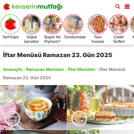
Tarif Küpü
Soğuk
Bugün Ne
Dondurmalar
Taze
Çilekli
İçecekler
Pişirsem?
Fasulye
Tarifleri
Zamanı
İftar Menüsü Ramazan 23. Gün 2025
Anasayfa
/
Ramazan Menüleri
/
İftar Menüleri
/
İftar Menüsü
Ramazan 23. Gün 2025