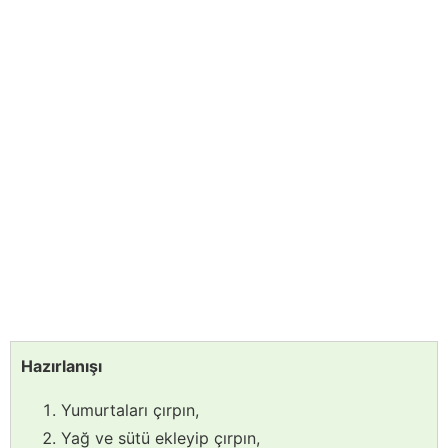
Hazırlanışı
Yumurtaları çırpın,
Yağ ve sütü ekleyip çırpın,