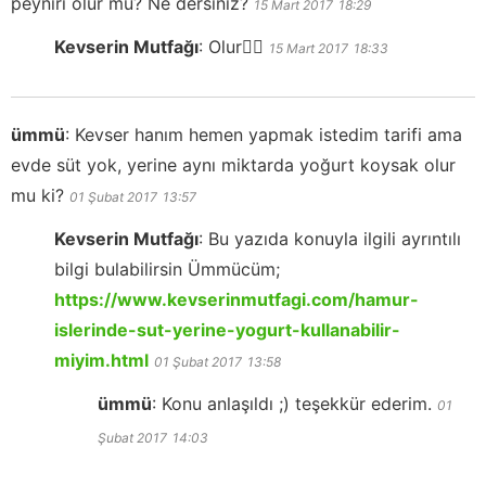
peyniri olur mu? Ne dersiniz?
15 Mart 2017
18:29
Kevserin Mutfağı
:
Olur✌🏻
15 Mart 2017
18:33
ümmü
:
Kevser hanım hemen yapmak istedim tarifi ama
evde süt yok, yerine aynı miktarda yoğurt koysak olur
mu ki?
01 Şubat 2017
13:57
Kevserin Mutfağı
:
Bu yazıda konuyla ilgili ayrıntılı
bilgi bulabilirsin Ümmücüm;
https://www.kevserinmutfagi.com/hamur-
islerinde-sut-yerine-yogurt-kullanabilir-
miyim.html
01 Şubat 2017
13:58
ümmü
:
Konu anlaşıldı ;) teşekkür ederim.
01
Şubat 2017
14:03