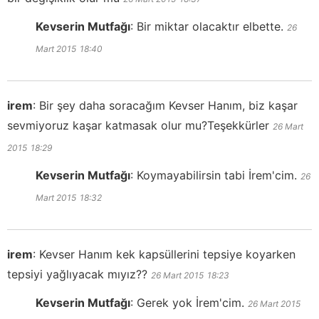
Kevserin Mutfağı
:
Bir miktar olacaktır elbette.
26
Mart 2015
18:40
irem
:
Bir şey daha soracağım Kevser Hanım, biz kaşar
sevmiyoruz kaşar katmasak olur mu?Teşekkürler
26 Mart
2015
18:29
Kevserin Mutfağı
:
Koymayabilirsin tabi İrem'cim.
26
Mart 2015
18:32
irem
:
Kevser Hanım kek kapsüllerini tepsiye koyarken
tepsiyi yağlıyacak mıyız??
26 Mart 2015
18:23
Kevserin Mutfağı
:
Gerek yok İrem'cim.
26 Mart 2015