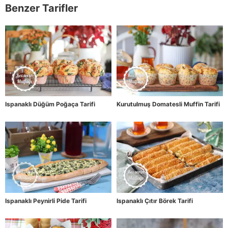
Benzer Tarifler
Ispanaklı Düğüm Poğaça Tarifi
Kurutulmuş Domatesli Muffin Tarifi
Ispanaklı Peynirli Pide Tarifi
Ispanaklı Çıtır Börek Tarifi