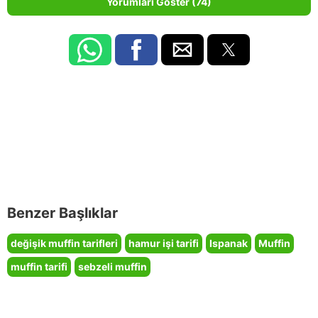
Yorumları Göster (74)
Benzer Başlıklar
değişik muffin tarifleri
hamur işi tarifi
Ispanak
Muffin
muffin tarifi
sebzeli muffin