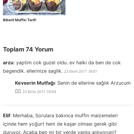
Biberli Muffin Tarifi
Toplam 74 Yorum
arzu
:
yaptim cok guzel oldu. ev halki da ben de cok
begendik. ellerinize saglik.
23 Ekim 2017
18:51
Kevserin Mutfağı
:
Senin de ellerine sağlık Arzucum
👍🏻
23 Ekim 2017
19:04
Elif
:
Merhaba, Sorulara bakınca muffin malzemeleri
içinde hem yoğurt hem de kaşar olması gerek gibi
duruyor. Acaba ben mi bir yerde yanlış anlıyorum?