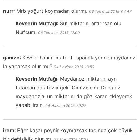
nurr
:
Mrb yoğurt koymadan olurmu
06 Temmuz 2015
04:47
Kevserin Mutfağı
:
Süt miktarını artırırsan olu
Nur'cum.
06 Temmuz 2015
12:09
gamze
:
Kevser hanım bu tarifi ıspanak yerine maydanoz
la yaparsak olur mu?
04 Haziran 2015
18:50
Kevserin Mutfağı
:
Maydanoz miktarını aynı
tutarsan çok fazla gelir Gamze'cim. Daha az
maydanozla, un miktarını da göz kararı ekleyerek
yapabilirsin.
04 Haziran 2015
20:27
irem
:
Eğer kaşar peynir koymazsak tadında çok büyük
bir değişiklik olur mu
26 Mart 2015
18:37