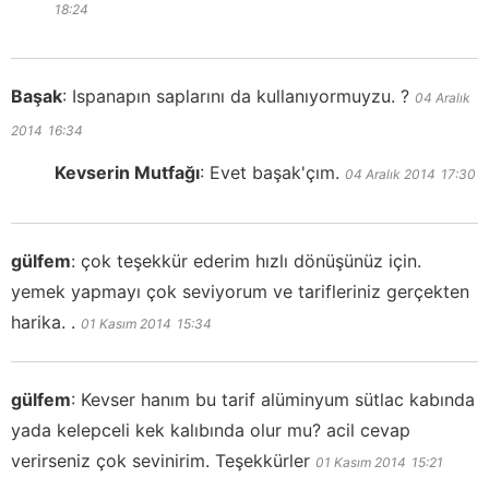
18:24
Başak
:
Ispanapın saplarını da kullanıyormuyzu. ?
04 Aralık
2014
16:34
Kevserin Mutfağı
:
Evet başak'çım.
04 Aralık 2014
17:30
gülfem
:
çok teşekkür ederim hızlı dönüşünüz için.
yemek yapmayı çok seviyorum ve tarifleriniz gerçekten
harika. .
01 Kasım 2014
15:34
gülfem
:
Kevser hanım bu tarif alüminyum sütlac kabında
yada kelepceli kek kalıbında olur mu? acil cevap
verirseniz çok sevinirim. Teşekkürler
01 Kasım 2014
15:21