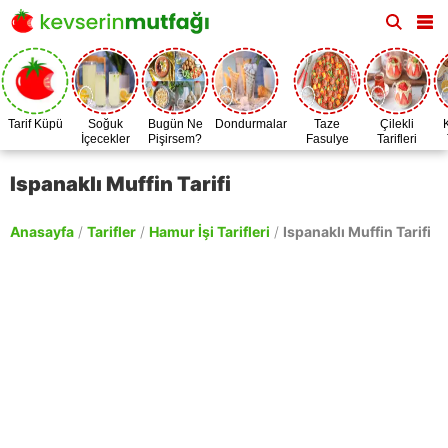
Tarif Küpü
Soğuk
Bugün Ne
Dondurmalar
Taze
Çilekli
İçecekler
Pişirsem?
Fasulye
Tarifleri
Zamanı
Ispanaklı Muffin Tarifi
Anasayfa
/
Tarifler
/
Hamur İşi Tarifleri
/
Ispanaklı Muffin Tarifi