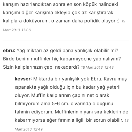
karışım hazırlandıktan sonra en son köpük halindeki
karışımı diğer karışıma ekleyip çok az karıştırarak
kalıplara döküyorum. o zaman daha pofidik oluyor :)
19
Mart 2013
17:06
ebru
:
Yağ miktarı az geldi bana yanlışlık olabilir mi?
Birde benim muffinler hiç kabarmıyor,ne yapmalıyım?
Sizin kalıplarınızın çapı nekadardı?
18 Mart 2013
12:43
kevser
:
Miktarda bir yanlışlık yok Ebru. Kavrulmuş
ıspanakta yağlı olduğu için bu kadar yağ yeterli
oluyor. Muffin kaılplarının çapını net olarak
bilmiyorum ama 5-6 cm. civarında olduğunu
tahmin ediyorum. Muffinlerinin yanı sıra keklerin de
kabarmıyorsa eğer fırınınla ilgili bir sorun olabilir.
18
Mart 2013
12:49