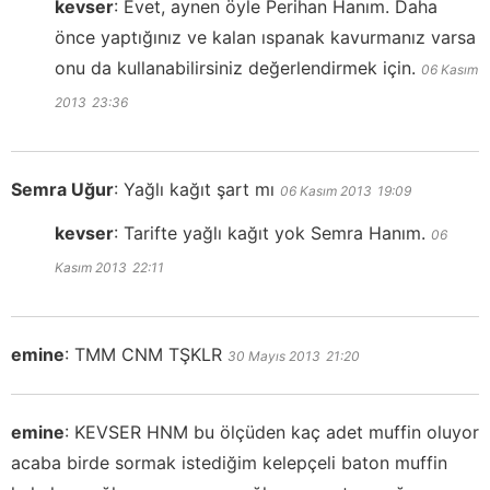
kevser
:
Evet, aynen öyle Perihan Hanım. Daha
önce yaptığınız ve kalan ıspanak kavurmanız varsa
onu da kullanabilirsiniz değerlendirmek için.
06 Kasım
2013
23:36
Semra Uğur
:
Yağlı kağıt şart mı
06 Kasım 2013
19:09
kevser
:
Tarifte yağlı kağıt yok Semra Hanım.
06
Kasım 2013
22:11
emine
:
TMM CNM TŞKLR
30 Mayıs 2013
21:20
emine
:
KEVSER HNM bu ölçüden kaç adet muffin oluyor
acaba birde sormak istediğim kelepçeli baton muffin