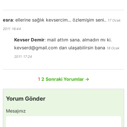
esra
:
ellerine sağlık kevsercim... özlemişim seni..
17 Ocak
2011
16:44
Kevser Demir
:
mail attım sana. almadın mı ki.
kevserd@gmail.com dan ulaşabilirsin bana
18 Ocak
2011
17:24
1
2
Sonraki Yorumlar
→
Yorum Gönder
Mesajınız