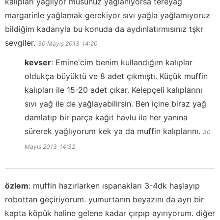
kalıpları yağlıyor musunuz yağlanıyorsa tereyağ
margarinle yağlamak gerekiyor sıvı yağla yağlamıyoruz
bildiğim kadarıyla bu konuda da aydınlatırmısınız tşkr
sevgiler.
30 Mayıs 2013
14:20
kevser
:
Emine'cim benim kullandığım kalıplar
oldukça büyüktü ve 8 adet çıkmıştı. Küçük muffin
kalıpları ile 15-20 adet çıkar. Kelepçeli kalıplarını
sıvı yağ ile de yağlayabilirsin. Ben içine biraz yağ
damlatıp bir parça kağıt havlu ile her yanına
sürerek yağlıyorum kek ya da muffin kalıplarını.
30
Mayıs 2013
14:32
özlem
:
muffin hazırlarken ıspanakları 3-4dk haşlayıp
robottan geçiriyorum. yumurtanın beyazını da ayrı bir
kapta köpük haline gelene kadar çırpıp ayırıyorum. diğer