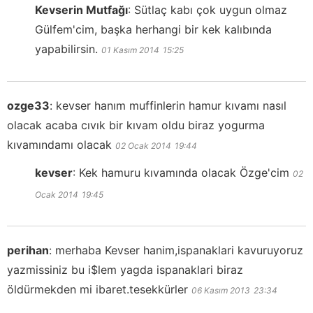
Kevserin Mutfağı
:
Sütlaç kabı çok uygun olmaz
Gülfem'cim, başka herhangi bir kek kalıbında
yapabilirsin.
01 Kasım 2014
15:25
ozge33
:
kevser hanım muffinlerin hamur kıvamı nasıl
olacak acaba cıvık bir kıvam oldu biraz yogurma
kıvamındamı olacak
02 Ocak 2014
19:44
kevser
:
Kek hamuru kıvamında olacak Özge'cim
02
Ocak 2014
19:45
perihan
:
merhaba Kevser hanim,ispanaklari kavuruyoruz
yazmissiniz bu i$lem yagda ispanaklari biraz
öldürmekden mi ibaret.tesekkürler
06 Kasım 2013
23:34