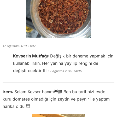
17 Ağustos 2019
11:07
Kevserin Mutfağı
:
Değişik bir deneme yapmak için
kullanabilirsin. Her yanına yayılıp rengini de
değiştirecektir👍🏻
17 Ağustos 2019
14:05
irem
:
Selam Kevser hanım👋🏼 Ben bu tarifinizi evde
kuru domates olmadığı için zeytin ve peynir ile yaptım
harika oldu 😇