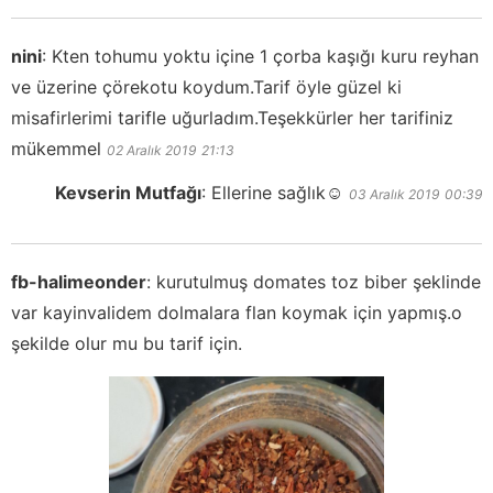
nini
:
Kten tohumu yoktu içine 1 çorba kaşığı kuru reyhan
ve üzerine çörekotu koydum.Tarif öyle güzel ki
misafirlerimi tarifle uğurladım.Teşekkürler her tarifiniz
mükemmel
02 Aralık 2019
21:13
Kevserin Mutfağı
:
Ellerine sağlık☺️
03 Aralık 2019
00:39
fb-halimeonder
:
kurutulmuş domates toz biber şeklinde
var kayinvalidem dolmalara flan koymak için yapmış.o
şekilde olur mu bu tarif için.