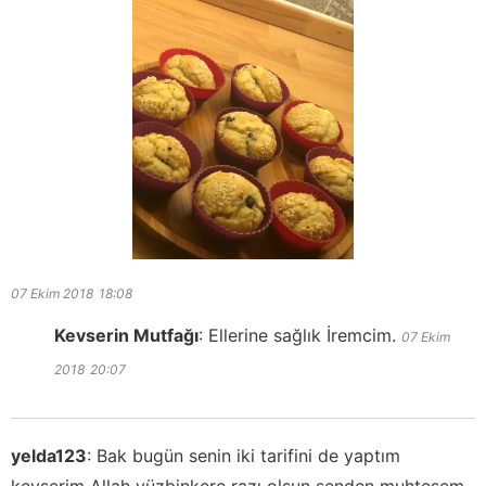
07 Ekim 2018
18:08
Kevserin Mutfağı
:
Ellerine sağlık İremcim.
07 Ekim
2018
20:07
yelda123
:
Bak bugün senin iki tarifini de yaptım
kevserim Allah yüzbinkere razı olsun senden muhteşem