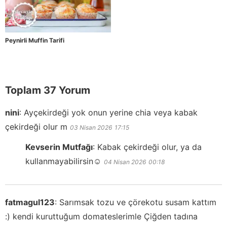
Peynirli Muffin Tarifi
Toplam 37 Yorum
nini
:
Ayçekirdeği yok onun yerine chia veya kabak
çekirdeği olur m
03 Nisan 2026
17:15
Kevserin Mutfağı
:
Kabak çekirdeği olur, ya da
kullanmayabilirsin☺️
04 Nisan 2026
00:18
fatmagul123
:
Sarımsak tozu ve çörekotu susam kattım
:) kendi kuruttuğum domateslerimle Çiğden tadına