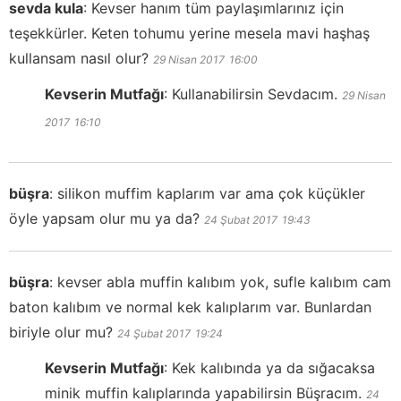
sevda kula
:
Kevser hanım tüm paylaşımlarınız için
teşekkürler. Keten tohumu yerine mesela mavi haşhaş
kullansam nasıl olur?
29 Nisan 2017
16:00
Kevserin Mutfağı
:
Kullanabilirsin Sevdacım.
29 Nisan
2017
16:10
büşra
:
silikon muffim kaplarım var ama çok küçükler
öyle yapsam olur mu ya da?
24 Şubat 2017
19:43
büşra
:
kevser abla muffin kalıbım yok, sufle kalıbım cam
baton kalıbım ve normal kek kalıplarım var. Bunlardan
biriyle olur mu?
24 Şubat 2017
19:24
Kevserin Mutfağı
:
Kek kalıbında ya da sığacaksa
minik muffin kalıplarında yapabilirsin Büşracım.
24