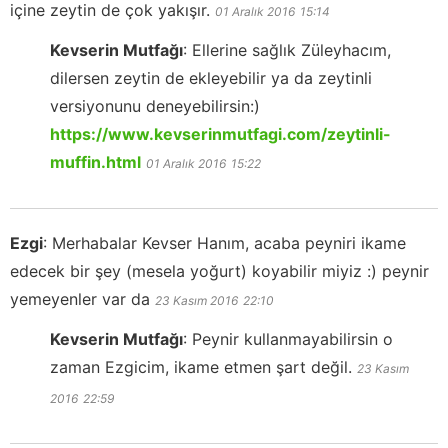
içine zeytin de çok yakışır.
01 Aralık 2016
15:14
Kevserin Mutfağı
:
Ellerine sağlık Züleyhacım,
dilersen zeytin de ekleyebilir ya da zeytinli
versiyonunu deneyebilirsin:)
https://www.kevserinmutfagi.com/zeytinli-
muffin.html
01 Aralık 2016
15:22
Ezgi
:
Merhabalar Kevser Hanım, acaba peyniri ikame
edecek bir şey (mesela yoğurt) koyabilir miyiz :) peynir
yemeyenler var da
23 Kasım 2016
22:10
Kevserin Mutfağı
:
Peynir kullanmayabilirsin o
zaman Ezgicim, ikame etmen şart değil.
23 Kasım
2016
22:59