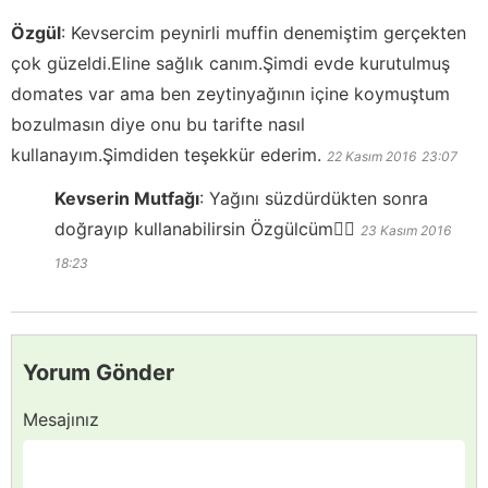
Özgül
:
Kevsercim peynirli muffin denemiştim gerçekten
çok güzeldi.Eline sağlık canım.Şimdi evde kurutulmuş
domates var ama ben zeytinyağının içine koymuştum
bozulmasın diye onu bu tarifte nasıl
kullanayım.Şimdiden teşekkür ederim.
22 Kasım 2016
23:07
Kevserin Mutfağı
:
Yağını süzdürdükten sonra
doğrayıp kullanabilirsin Özgülcüm👍🏻
23 Kasım 2016
18:23
Yorum Gönder
Mesajınız