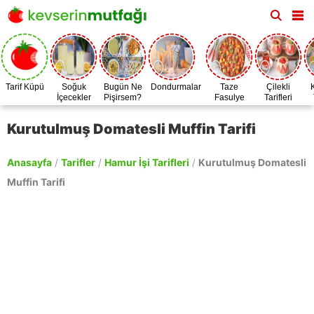
Tarif Küpü
Soğuk
Bugün Ne
Dondurmalar
Taze
Çilekli
İçecekler
Pişirsem?
Fasulye
Tarifleri
Zamanı
Kurutulmuş Domatesli Muffin Tarifi
Anasayfa
/
Tarifler
/
Hamur İşi Tarifleri
/
Kurutulmuş Domatesli
Muffin Tarifi