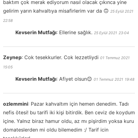
baktım çok merak ediyorum nasıl olacak çıkınca yine
gelirim yarın kahvaltıya misafirlerim var da 🙃
25 Eylül 2021
22:58
Kevserin Mutfağı
:
Ellerine sağlık.
25 Eylül 2021
23:04
Zeynep
:
Cok tesekkurler. Cok lezzetliydi
01 Temmuz 2021
15:05
Kevserin Mutfağı
:
Afiyet olsun😊
01 Temmuz 2021
19:48
ozlemmini
:
Pazar kahvaltım için hemen denedim. Tadı
nefis ötesi! bu tarifi iki kişi bitirdik. Ben ceviz de koydum
içine. Yalnız biraz hamur oldu, az mı pişirdim yoksa kuru
domateslerden mi oldu bilemedim :/ Tarif icin