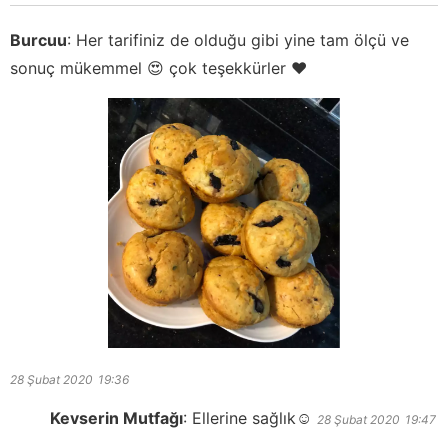
Burcuu
:
Her tarifiniz de olduğu gibi yine tam ölçü ve
sonuç mükemmel 😍 çok teşekkürler ❤️
28 Şubat 2020
19:36
Kevserin Mutfağı
:
Ellerine sağlık☺️
28 Şubat 2020
19:47