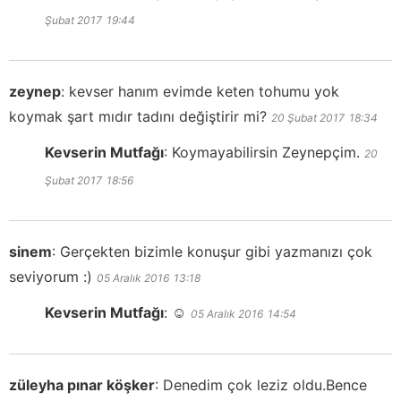
Şubat 2017
19:44
zeynep
:
kevser hanım evimde keten tohumu yok
koymak şart mıdır tadını değiştirir mi?
20 Şubat 2017
18:34
Kevserin Mutfağı
:
Koymayabilirsin Zeynepçim.
20
Şubat 2017
18:56
sinem
:
Gerçekten bizimle konuşur gibi yazmanızı çok
seviyorum :)
05 Aralık 2016
13:18
Kevserin Mutfağı
:
☺️
05 Aralık 2016
14:54
züleyha pınar köşker
:
Denedim çok leziz oldu.Bence