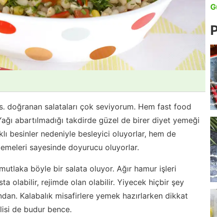
G
P
 vs. doğranan salataları çok seviyorum. Hem fast food
 Yağı abartılmadığı takdirde güzel de birer diyet yemeği
klı besinler nedeniyle besleyici oluyorlar, hem de
zemeleri sayesinde doyurucu oluyorlar.
utlaka böyle bir salata oluyor. Ağır hamur işleri
olabilir, rejimde olan olabilir. Yiyecek hiçbir şey
dan. Kalabalık misafirlere yemek hazırlarken dikkat
isi de budur bence.