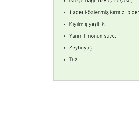
İsteğe bağlı havuç turşusu,
1 adet közlenmiş kırmızı biber
Kıyılmış yeşillik,
Yarım limonun suyu,
Zeytinyağ,
Tuz.