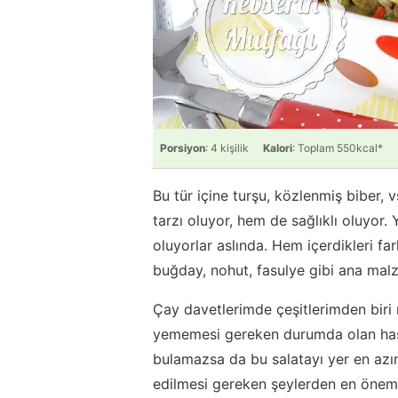
Porsiyon
: 4 kişilik
Kalori
: Toplam 550kcal*
Bu tür içine turşu, közlenmiş biber,
tarzı oluyor, hem de sağlıklı oluyor.
oluyorlar aslında. Hem içerdikleri far
buğday, nohut, fasulye gibi ana mal
Çay davetlerimde çeşitlerimden biri m
yememesi gereken durumda olan hasta 
bulamazsa da bu salatayı yer en azın
edilmesi gereken şeylerden en öneml