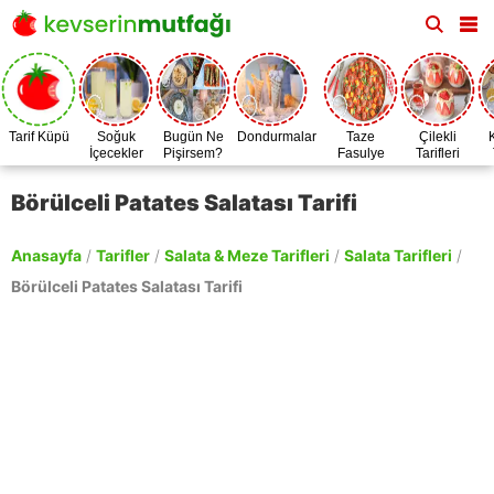
Tarif Küpü
Soğuk
Bugün Ne
Dondurmalar
Taze
Çilekli
İçecekler
Pişirsem?
Fasulye
Tarifleri
Zamanı
Börülceli Patates Salatası Tarifi
Anasayfa
/
Tarifler
/
Salata & Meze Tarifleri
/
Salata Tarifleri
/
Börülceli Patates Salatası Tarifi