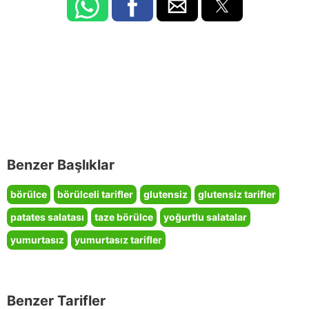
Benzer Başlıklar
börülce
börülceli tarifler
glutensiz
glutensiz tarifler
patates salatası
taze börülce
yoğurtlu salatalar
yumurtasız
yumurtasız tarifler
Benzer Tarifler