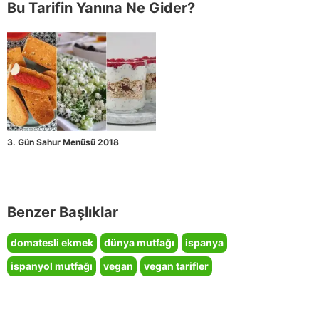
Bu Tarifin Yanına Ne Gider?
3. Gün Sahur Menüsü 2018
Benzer Başlıklar
domatesli ekmek
dünya mutfağı
ispanya
ispanyol mutfağı
vegan
vegan tarifler