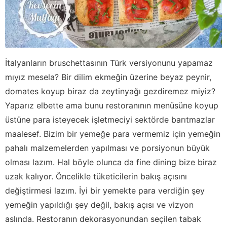
İtalyanların bruschettasının Türk versiyonunu yapamaz
mıyız mesela? Bir dilim ekmeğin üzerine beyaz peynir,
domates koyup biraz da zeytinyağı gezdiremez miyiz?
Yaparız elbette ama bunu restoranının menüsüne koyup
üstüne para isteyecek işletmeciyi sektörde barıtmazlar
maalesef. Bizim bir yemeğe para vermemiz için yemeğin
pahalı malzemelerden yapılması ve porsiyonun büyük
olması lazım. Hal böyle olunca da fine dining bize biraz
uzak kalıyor. Öncelikle tüketicilerin bakış açısını
değiştirmesi lazım. İyi bir yemekte para verdiğin şey
yemeğin yapıldığı şey değil, bakış açısı ve vizyon
aslında. Restoranın dekorasyonundan seçilen tabak