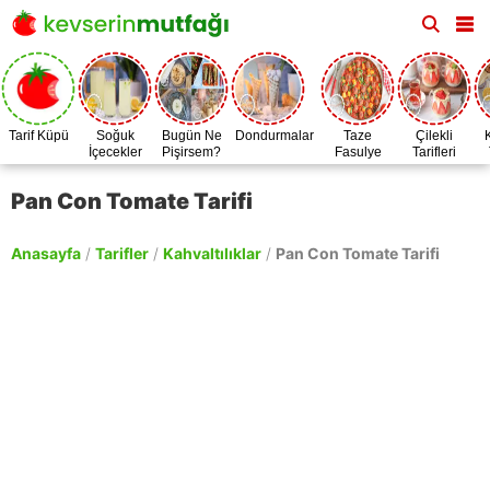
Tarif Küpü
Soğuk
Bugün Ne
Dondurmalar
Taze
Çilekli
İçecekler
Pişirsem?
Fasulye
Tarifleri
Zamanı
Pan Con Tomate Tarifi
Anasayfa
/
Tarifler
/
Kahvaltılıklar
/
Pan Con Tomate Tarifi