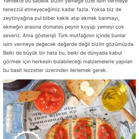
Yemekte bu sadelik bizim yemeğe özel isim vermeye
tenezzül etmeyeceğimiz kadar fazla. Yoksa biz de
zeytinyağına pul biber kekik atıp ekmek banmayı,
ekmeğin arasına domates peynir koyup yemeyi çok
severiz. Ama gösterişli Türk mutfağının içinde bunlar
isim vermeye değecek değerde değil bizim gözümüzde.
Belki de büyük bir hata bu, belki de dünyada kabul
görmek için herkesin bulabileceği malzemelerle yapılan
bu basit lezzetler üzerinden ilerlemek gerek.