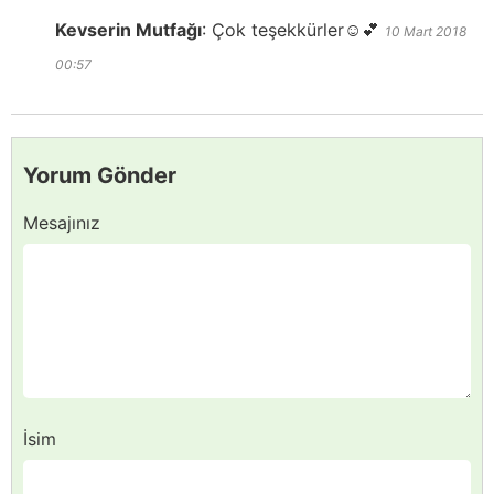
Kevserin Mutfağı
:
Çok teşekkürler☺️💕
10 Mart 2018
00:57
Yorum Gönder
Mesajınız
İsim