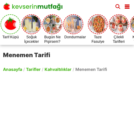
Tarif Küpü
Soğuk
Bugün Ne
Dondurmalar
Taze
Çilekli
İçecekler
Pişirsem?
Fasulye
Tarifleri
Zamanı
Menemen Tarifi
Anasayfa
/
Tarifler
/
Kahvaltılıklar
/
Menemen Tarifi