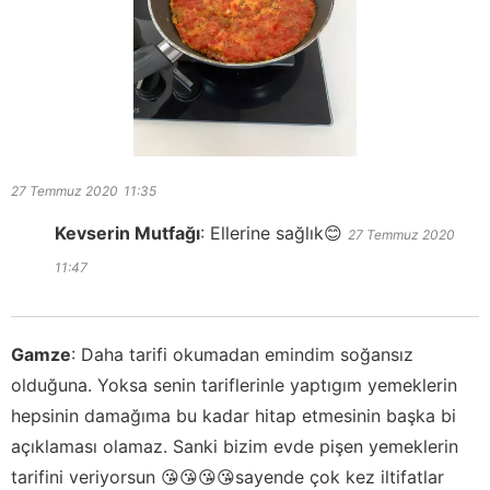
27 Temmuz 2020
11:35
Kevserin Mutfağı
:
Ellerine sağlık😊
27 Temmuz 2020
11:47
Gamze
:
Daha tarifi okumadan emindim soğansız
olduğuna. Yoksa senin tariflerinle yaptıgım yemeklerin
hepsinin damağıma bu kadar hitap etmesinin başka bi
açıklaması olamaz. Sanki bizim evde pişen yemeklerin
tarifini veriyorsun 😘😘😘😘sayende çok kez iltifatlar