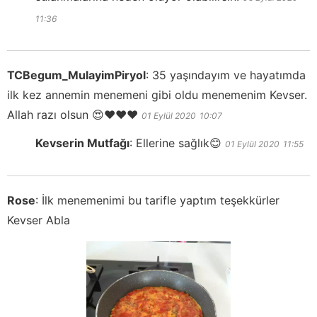
11:36
TCBegum_MulayimPiryol
:
35 yaşındayım ve hayatımda
ilk kez annemin menemeni gibi oldu menemenim Kevser.
Allah razı olsun 😍❤️❤️❤️
01 Eylül 2020
10:07
Kevserin Mutfağı
:
Ellerine sağlık😊
01 Eylül 2020
11:55
Rose
:
İlk menemenimi bu tarifle yaptım teşekkürler
Kevser Abla