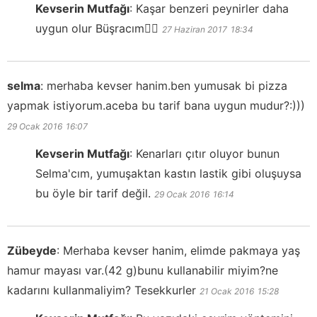
Kevserin Mutfağı
:
Kaşar benzeri peynirler daha
uygun olur Büşracım✌🏻
27 Haziran 2017
18:34
selma
:
merhaba kevser hanim.ben yumusak bi pizza
yapmak istiyorum.aceba bu tarif bana uygun mudur?:)))
29 Ocak 2016
16:07
Kevserin Mutfağı
:
Kenarları çıtır oluyor bunun
Selma'cım, yumuşaktan kastın lastik gibi oluşuysa
bu öyle bir tarif değil.
29 Ocak 2016
16:14
Zübeyde
:
Merhaba kevser hanim, elimde pakmaya yaş
hamur mayası var.(42 g)bunu kullanabilir miyim?ne
kadarını kullanmaliyim? Tesekkurler
21 Ocak 2016
15:28