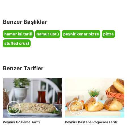
Benzer Başlıklar
hamur işi tarifi
hamur üstü
peynir kenar pizze
pizza
stuffed crust
Benzer Tarifler
Peynirli Gözleme Tarifi
Peynirli Pastane Poğaçası Tarifi