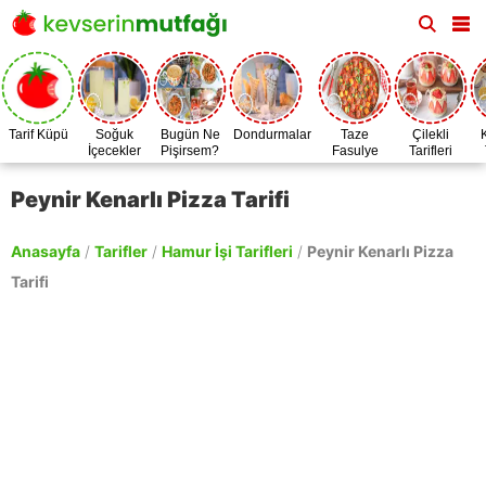
Tarif Küpü
Soğuk
Bugün Ne
Dondurmalar
Taze
Çilekli
İçecekler
Pişirsem?
Fasulye
Tarifleri
Zamanı
Peynir Kenarlı Pizza Tarifi
Anasayfa
/
Tarifler
/
Hamur İşi Tarifleri
/
Peynir Kenarlı Pizza
Tarifi