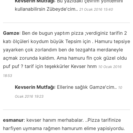
Kevserin Mutfağı
:
Bu yazıdaki çevrim yöntemini
kullanabilirsin Zübeyde'cim..
21 Ocak 2016
15:40
Gamze
:
Ben de bugun yaptım pizza ;verdiginiz tarifin 2
katı ölçüleri koydum büyük Tepsim için . Hamuru tepsiye
yayarken çok zorlandım ben de tezgahta merdaneyle
açmak zorunda kaldım. Ama hamuru fln çok güzel oldu
puf puf ? tarif için teşekkürler Kevser hnm
10 Ocak 2016
18:53
Kevserin Mutfağı
:
Ellerine sağlık Gamze'cim..
10
Ocak 2016
19:23
esmanur
:
kevser hanım merhabalar. ..Pizza tarifinize
harfiyen uymama rağmen hamurum elime yapisiyordu.