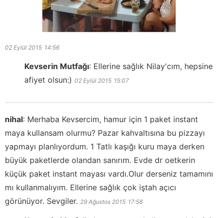
02 Eylül 2015
14:56
Kevserin Mutfağı
:
Ellerine sağlık Nilay'cım, hepsine
afiyet olsun:)
02 Eylül 2015
15:07
nihal
:
Merhaba Kevsercim, hamur için 1 paket instant
maya kullansam olurmu? Pazar kahvaltısına bu pizzayı
yapmayı planlıyordum. 1 Tatlı kaşığı kuru maya derken
büyük paketlerde olandan sanırım. Evde dr oetkerin
küçük paket instant mayası vardı.Olur derseniz tamamını
mı kullanmalıyım. Ellerine sağlık çok iştah açıcı
görünüyor. Sevgiler.
29 Ağustos 2015
17:58