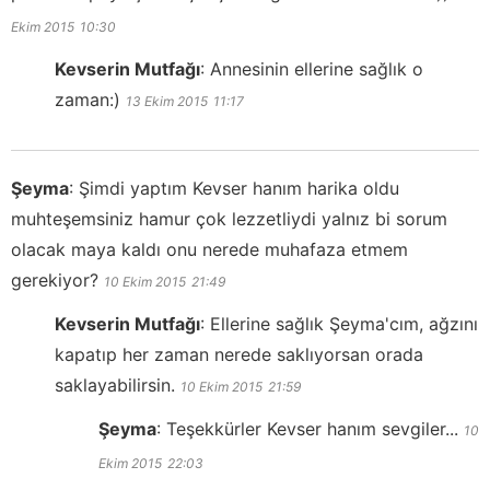
Ekim 2015
10:30
Kevserin Mutfağı
:
Annesinin ellerine sağlık o
zaman:)
13 Ekim 2015
11:17
Şeyma
:
Şimdi yaptım Kevser hanım harika oldu
muhteşemsiniz hamur çok lezzetliydi yalnız bi sorum
olacak maya kaldı onu nerede muhafaza etmem
gerekiyor?
10 Ekim 2015
21:49
Kevserin Mutfağı
:
Ellerine sağlık Şeyma'cım, ağzını
kapatıp her zaman nerede saklıyorsan orada
saklayabilirsin.
10 Ekim 2015
21:59
Şeyma
:
Teşekkürler Kevser hanım sevgiler...
10
Ekim 2015
22:03