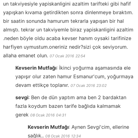
un takviyesiyle yapiskanligini azaltim tarifteki gibi hafif
yapışkan kıvama getirdikten sonra dinlenmeye bıraktım.
bir saatin sonunda hamurum tekrarla yapışan bir hal
almıştı. tekrar un takviyemle biraz yapiskanligini azaltim
.neden böyle oldu acaba kevser hanım oysaki tarifinize
harfiyen uymustum.oneriniz nedir?sizi çok seviyorum.
allaha emanet olun.
07 Ocak 2016
22:54
Kevserin Mutfağı
:
İkinci yoğurma aşamasında ele
yapışır olur zaten hamur Esmanur'cum, yoğurmaya
devam ettikçe toplanır.
07 Ocak 2016
23:02
sevgi
:
Ben de dün yaptım ama ben 2 bardaktan
fazla koydum bazen tarife bağlıda kalmamak
gerek
08 Ocak 2016
04:31
Kevserin Mutfağı
:
Aynen Sevgi'cim, ellerine
sağlık..
08 Ocak 2016
12:34