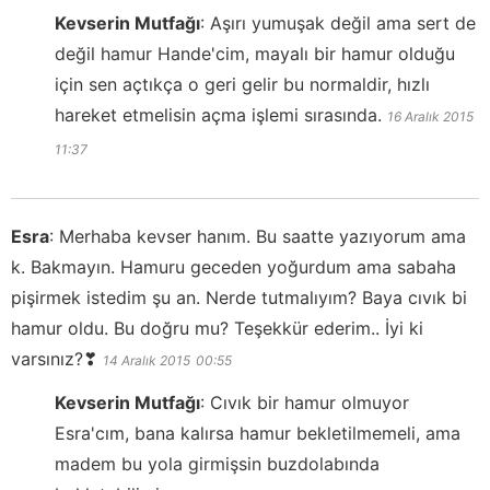
Kevserin Mutfağı
:
Aşırı yumuşak değil ama sert de
değil hamur Hande'cim, mayalı bir hamur olduğu
için sen açtıkça o geri gelir bu normaldir, hızlı
hareket etmelisin açma işlemi sırasında.
16 Aralık 2015
11:37
Esra
:
Merhaba kevser hanım. Bu saatte yazıyorum ama
k. Bakmayın. Hamuru geceden yoğurdum ama sabaha
pişirmek istedim şu an. Nerde tutmalıyım? Baya cıvık bi
hamur oldu. Bu doğru mu? Teşekkür ederim.. İyi ki
varsınız?❣
14 Aralık 2015
00:55
Kevserin Mutfağı
:
Cıvık bir hamur olmuyor
Esra'cım, bana kalırsa hamur bekletilmemeli, ama
madem bu yola girmişsin buzdolabında