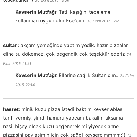
30 Ekim 2015
16:56
Kevserin Mutfağı
:
Tatlı kaşığını tepeleme
kullanman uygun olur Ece'cim.
30 Ekim 2015
17:21
sultan
:
akşam yemeğinde yaptım yedik. hazır pizzalar
eline su dökemez. çok begendik cok teşekkür ederiz
24
Ekim 2015
21:51
Kevserin Mutfağı
:
Ellerine sağlık Sultan'cım..
24 Ekim
2015
22:14
hasret
:
minik kuzu pizza istedi baktim kevser ablası
tarifi vermiş. şimdi hamuru yapcam bakalim akşama
nasil bişey olcak kuzu beğenerek mi yiyecek anne
pizzasini paylaşimin için çok sağol kevsercimmmm:))
13