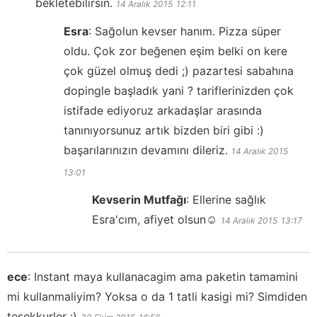
bekletebilirsin.
14 Aralık 2015
12:11
Esra
:
Sağolun kevser hanım. Pizza süper
oldu. Çok zor beğenen eşim belki on kere
çok güzel olmuş dedi ;) pazartesi sabahına
dopingle başladık yani ? tariflerinizden çok
istifade ediyoruz arkadaşlar arasında
tanınıyorsunuz artık bizden biri gibi :)
başarılarınızın devamını dileriz.
14 Aralık 2015
13:01
Kevserin Mutfağı
:
Ellerine sağlık
Esra'cım, afiyet olsun☺️
14 Aralık 2015
13:17
ece
:
Instant maya kullanacagim ama paketin tamamini
mi kullanmaliyim? Yoksa o da 1 tatli kasigi mi? Simdiden
tesekkurler :)