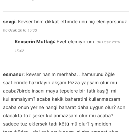
sevgi
:
Kevser hnm dikkat ettimde unu hiç eleniyorsunuz.
06 Ocak 2016
15:33
Kevserin Mutfağı
:
Evet elemiyorum.
06 Ocak 2016
15:42
esmanur
:
kevser hanım merhaba. ..hamurunu öğle
saatlerinde hazırlayıp akşam Pizza yapsam olur mu
acaba?birde insanı maya tepelere bir tatlı kaşığı mi
kullanmalıyım? acaba kekik baharatini kullanmazsam
acaba onun yerine hangi baharat daha uygun olur? son
olacakta toz şeker kullanmazsam olur mu acaba?
sadece tuz eklersek tadı kötü mü olur? şimdiden
teşekkürler. ..sizi çok seviyorum. allaha emanet olun. ..