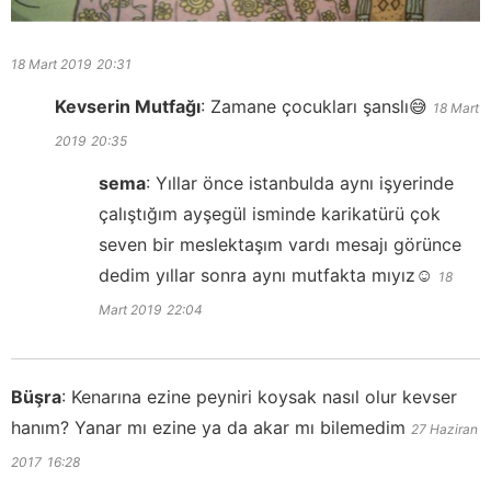
18 Mart 2019
20:31
Kevserin Mutfağı
:
Zamane çocukları şanslı😅
18 Mart
2019
20:35
sema
:
Yıllar önce istanbulda aynı işyerinde
çalıştığım ayşegül isminde karikatürü çok
seven bir meslektaşım vardı mesajı görünce
dedim yıllar sonra aynı mutfakta mıyız☺️
18
Mart 2019
22:04
Büşra
:
Kenarına ezine peyniri koysak nasıl olur kevser
hanım? Yanar mı ezine ya da akar mı bilemedim
27 Haziran
2017
16:28