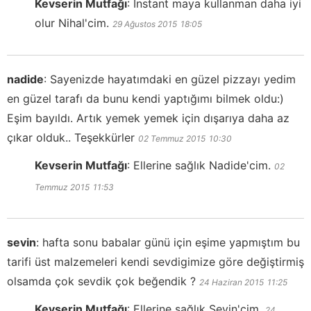
Kevserin Mutfağı
:
Instant maya kullanman daha iyi
olur Nihal'cim.
29 Ağustos 2015
18:05
nadide
:
Sayenizde hayatımdaki en güzel pizzayı yedim
en güzel tarafı da bunu kendi yaptığımı bilmek oldu:)
Eşim bayıldı. Artık yemek yemek için dışarıya daha az
çıkar olduk.. Teşekkürler
02 Temmuz 2015
10:30
Kevserin Mutfağı
:
Ellerine sağlık Nadide'cim.
02
Temmuz 2015
11:53
sevin
:
hafta sonu babalar günü için eşime yapmıştım bu
tarifi üst malzemeleri kendi sevdigimize göre değiştirmiş
olsamda çok sevdik çok beğendik ?
24 Haziran 2015
11:25
Kevserin Mutfağı
:
Ellerine sağlık Sevin'cim.
24