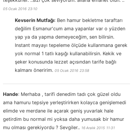
05 Ocak 2016
23:10
Kevserin Mutfağı
:
Ben hamur bekletme taraftarı
değilim Esmanur'cum ama yapanlar var o yüzden
yap ya da yapma demeyeceğim, sen bilirsin.
Instant mayayı tepeleme ölçüde kullanmana gerek
yok normal 1 tatlı kaşığı kullanabilirsin. Kekik ve
şeker konusunda lezzet açısından tarife bağlı
kalmanı öneririm.
05 Ocak 2016
23:58
Hande
:
Merhaba , tarifi denedim tadı çok güzel oldu
ama hamuru tepsiye yerleştirirken kolayca genişlemedi
elimde ve merdane ile açarak geniş yuvarlak hale
getirdim bu normal mi yoksa daha yumusak bir hamur
mu olması gerekiyordu ? Sevgiler..
16 Aralık 2015
11:31