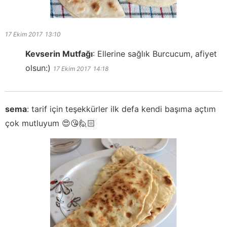
17 Ekim 2017
13:10
Kevserin Mutfağı
:
Ellerine sağlık Burcucum, afiyet
olsun:)
17 Ekim 2017
14:18
sema
:
tarif için teşekkürler ilk defa kendi başıma açtım
çok mutluyum 😍😘🙋🏻