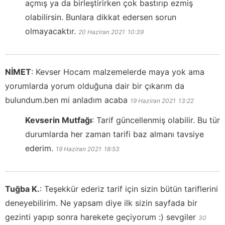
açmış ya da birleştirirken çok bastırıp ezmiş
olabilirsin. Bunlara dikkat edersen sorun
olmayacaktır.
20 Haziran 2021
10:39
NİMET
:
Kevser Hocam malzemelerde maya yok ama
yorumlarda yorum olduğuna dair bir çıkarım da
bulundum.ben mi anladım acaba
19 Haziran 2021
13:22
Kevserin Mutfağı
:
Tarif güncellenmiş olabilir. Bu tür
durumlarda her zaman tarifi baz almanı tavsiye
ederim.
19 Haziran 2021
18:53
Tuğba K.
:
Teşekkür ederiz tarif için sizin bütün tariflerini
deneyebilirim. Ne yapsam diye ilk sizin sayfada bir
gezinti yapıp sonra harekete geçiyorum :) sevgiler
30