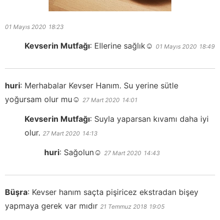
01 Mayıs 2020
18:23
Kevserin Mutfağı
:
Ellerine sağlık☺️
01 Mayıs 2020
18:49
huri
:
Merhabalar Kevser Hanım. Su yerine sütle
yoğursam olur mu☺️
27 Mart 2020
14:01
Kevserin Mutfağı
:
Suyla yaparsan kıvamı daha iyi
olur.
27 Mart 2020
14:13
huri
:
Sağolun☺️
27 Mart 2020
14:43
Büşra
:
Kevser hanım saçta pişiricez ekstradan bişey
yapmaya gerek var mıdır
21 Temmuz 2018
19:05