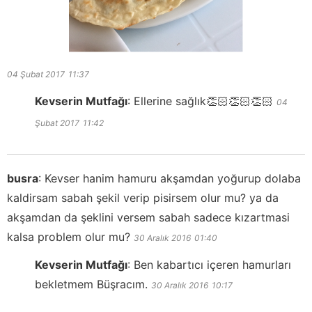
04 Şubat 2017
11:37
Kevserin Mutfağı
:
Ellerine sağlık👏🏻👏🏻👏🏻
04
Şubat 2017
11:42
busra
:
Kevser hanim hamuru akşamdan yoğurup dolaba
kaldirsam sabah şekil verip pisirsem olur mu? ya da
akşamdan da şeklini versem sabah sadece kızartmasi
kalsa problem olur mu?
30 Aralık 2016
01:40
Kevserin Mutfağı
:
Ben kabartıcı içeren hamurları
bekletmem Büşracım.
30 Aralık 2016
10:17