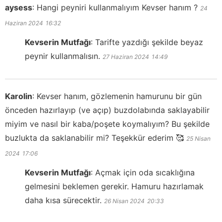
aysess
:
Hangi peyniri kullanmalıyım Kevser hanım ?
24
Haziran 2024
16:32
Kevserin Mutfağı
:
Tarifte yazdığı şekilde beyaz
peynir kullanmalısın.
27 Haziran 2024
14:49
Karolin
:
Kevser hanım, gözlemenin hamurunu bir gün
önceden hazırlayıp (ve açıp) buzdolabında saklayabilir
miyim ve nasıl bir kaba/poşete koymalıyım? Bu şekilde
buzlukta da saklanabilir mi? Teşekkür ederim 🥰
25 Nisan
2024
17:06
Kevserin Mutfağı
:
Açmak için oda sıcaklığına
gelmesini beklemen gerekir. Hamuru hazırlamak
daha kısa sürecektir.
26 Nisan 2024
20:33