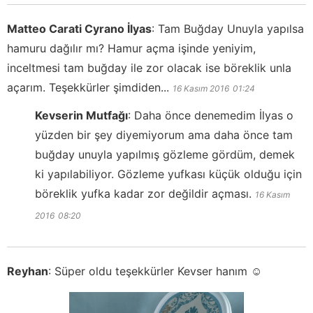
Matteo Carati Cyrano İlyas
:
Tam Buğday Unuyla yapılsa
hamuru dağılır mı? Hamur açma işinde yeniyim,
inceltmesi tam buğday ile zor olacak ise böreklik unla
açarım. Teşekkürler şimdiden...
16 Kasım 2016
01:24
Kevserin Mutfağı
:
Daha önce denemedim İlyas o
yüzden bir şey diyemiyorum ama daha önce tam
buğday unuyla yapılmış gözleme gördüm, demek
ki yapılabiliyor. Gözleme yufkası küçük olduğu için
böreklik yufka kadar zor değildir açması.
16 Kasım
2016
08:20
Reyhan
:
Süper oldu teşekkürler Kevser hanım ☺️