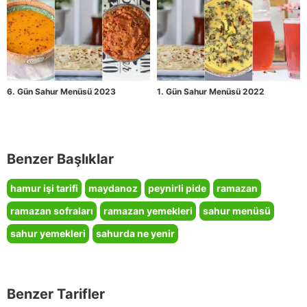
6. Gün Sahur Menüsü 2023
1. Gün Sahur Menüsü 2022
Benzer Başlıklar
hamur işi tarifi
maydanoz
peynirli pide
ramazan
ramazan sofraları
ramazan yemekleri
sahur menüsü
sahur yemekleri
sahurda ne yenir
Benzer Tarifler