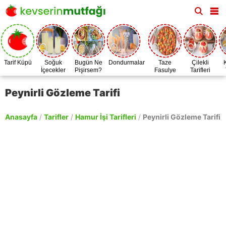
Tarif Küpü
Soğuk
Bugün Ne
Dondurmalar
Taze
Çilekli
İçecekler
Pişirsem?
Fasulye
Tarifleri
Zamanı
Peynirli Gözleme Tarifi
Anasayfa
/
Tarifler
/
Hamur İşi Tarifleri
/
Peynirli Gözleme Tarifi