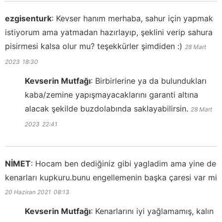
ezgisenturk
:
Kevser hanım merhaba, sahur için yapmak
istiyorum ama yatmadan hazırlayıp, şeklini verip sahura
pisirmesi kalsa olur mu? teşekkürler şimdiden :)
28 Mart
2023
18:30
Kevserin Mutfağı
:
Birbirlerine ya da bulundukları
kaba/zemine yapışmayacaklarını garanti altına
alacak şekilde buzdolabında saklayabilirsin.
28 Mart
2023
22:41
NİMET
:
Hocam ben dediğiniz gibi yagladim ama yine de
kenarları kupkuru.bunu engellemenin başka çaresi var mi
20 Haziran 2021
08:13
Kevserin Mutfağı
:
Kenarlarını iyi yağlamamış, kalın