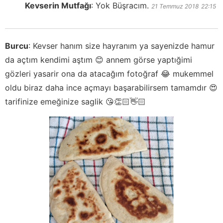
Kevserin Mutfağı
:
Yok Büşracım.
21 Temmuz 2018
22:15
Burcu
:
Kevser hanım size hayranım ya sayenizde hamur
da açtım kendimi aştım 😊 annem görse yaptığimi
gözleri yasarir ona da atacağım fotoğraf 😂 mukemmel
oldu biraz daha ince açmayı başarabilirsem tamamdır 😍
tarifinize emeğinize saglik 😘👏🏻👋🏻