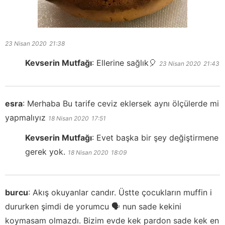
23 Nisan 2020
21:38
Kevserin Mutfağı
:
Ellerine sağlık🎈
23 Nisan 2020
21:43
esra
:
Merhaba Bu tarife ceviz eklersek aynı ölçülerde mi
yapmalıyız
18 Nisan 2020
17:51
Kevserin Mutfağı
:
Evet başka bir şey değiştirmene
gerek yok.
18 Nisan 2020
18:09
burcu
:
Akış okuyanlar candır. Üstte çocukların muffin i
dururken şimdi de yorumcu 🗣️ nun sade kekini
koymasam olmazdı. Bizim evde kek pardon sade kek en