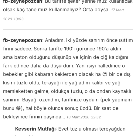
fb-zeynepozcan
:
Bu tarifte şeker yerine muz kullanacak
olsak kaç tane muz kullanmalıyız? Orta boysa.
17 Mart
2020
13:03
fb-zeynepozcan
:
Anladım, iki yüzde sanırım önce ısıttım
fırını sadece. Sonra tarifte 190'ı görünce 190'a aldım
ama baton olduğunu düşünüp ve içinin de çiğ kaldığını
fark edince daha da düşürdüm. Yani ısıyı halledince o
bebekler gibi kabaran keklerden olacak ha 😍 bir de dış
kısmı tuzlu oldu, terayağı ile yağladım kalıbı ve yağ
memleketten gelme, oldukça tuzlu, o da ondan kaynaklı
sanırım. Bayağı özendim, tarifinize uydum (pek yapmam
bunu 😁), hal böyle olunca sonuç üzdü. Bir saat de
bekleyince fırının başında...
13 Mart 2020
22:32
Kevserin Mutfağı
:
Evet tuzlu olması tereyağdan