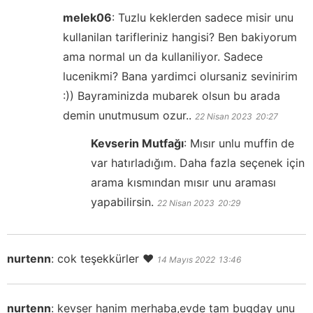
melek06
:
Tuzlu keklerden sadece misir unu
kullanilan tarifleriniz hangisi? Ben bakiyorum
ama normal un da kullaniliyor. Sadece
lucenikmi? Bana yardimci olursaniz sevinirim
:)) Bayraminizda mubarek olsun bu arada
demin unutmusum ozur..
22 Nisan 2023
20:27
Kevserin Mutfağı
:
Mısır unlu muffin de
var hatırladığım. Daha fazla seçenek için
arama kısmından mısır unu araması
yapabilirsin.
22 Nisan 2023
20:29
nurtenn
:
cok teşekkürler ❤️
14 Mayıs 2022
13:46
nurtenn
:
kevser hanim merhaba,evde tam bugday unu