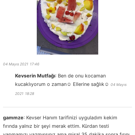
04 Mayıs 2021
17:46
Kevserin Mutfağı
:
Ben de onu kocaman
kucaklıyorum o zaman☺️ Ellerine sağlık☺️
04 Mayıs
2021
18:28
gammze
:
Kevser Hanım tarifinizi uyguladım kekim
fırında yalnız bir şeyi merak ettim. Kürdan testi
yapmamızı yazmışsınız ama misal 35 dakika sonra fırını