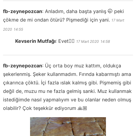
fb-zeynepozcan
:
Anladım, daha başta yanlış 🤭 peki
çökme de mi ondan ötürü? Pişmediği için yani.
17 Mart
2020
14:55
Kevserin Mutfağı
:
Evet👍🏻
17 Mart 2020
14:58
fb-zeynepozcan
:
Üç orta boy muz kattım, oldukça
şekerlenmiş. Şeker kullanmadım. Fırında kabarmıştı ama
çıkarınca çöktü. İçi fazla ıslak kalmış gibi. Pişmemiş gibi
değil de, muzu mu ne fazla gelmiş sanki. Muz kullanmak
istediğimde nasıl yapmalıyım ve bu olanlar neden olmuş
olabilir? Çok teşekkür ediyorum 🙏🏼