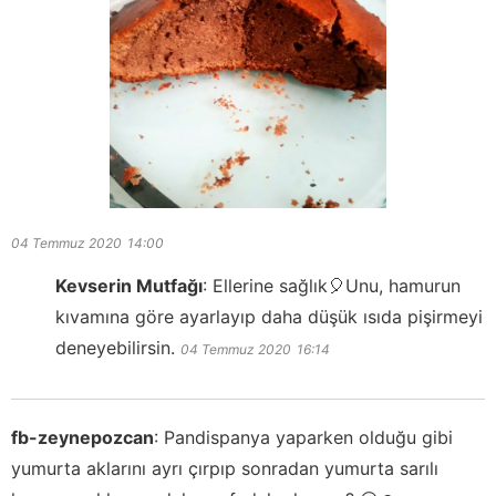
04 Temmuz 2020
14:00
Kevserin Mutfağı
:
Ellerine sağlık🎈Unu, hamurun
kıvamına göre ayarlayıp daha düşük ısıda pişirmeyi
deneyebilirsin.
04 Temmuz 2020
16:14
fb-zeynepozcan
:
Pandispanya yaparken olduğu gibi
yumurta aklarını ayrı çırpıp sonradan yumurta sarılı