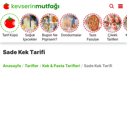
Tarif Küpü
Soğuk
Bugün Ne
Dondurmalar
Taze
Çilekli
İçecekler
Pişirsem?
Fasulye
Tarifleri
Zamanı
Sade Kek Tarifi
Anasayfa
/
Tarifler
/
Kek & Pasta Tarifleri
/
Sade Kek Tarifi