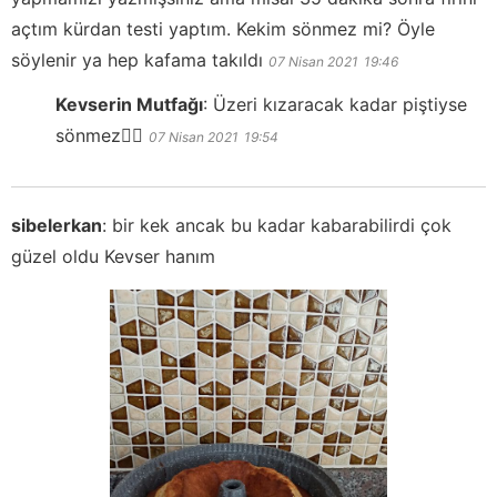
açtım kürdan testi yaptım. Kekim sönmez mi? Öyle
söylenir ya hep kafama takıldı
07 Nisan 2021
19:46
Kevserin Mutfağı
:
Üzeri kızaracak kadar piştiyse
sönmez👍🏻
07 Nisan 2021
19:54
sibelerkan
:
bir kek ancak bu kadar kabarabilirdi çok
güzel oldu Kevser hanım