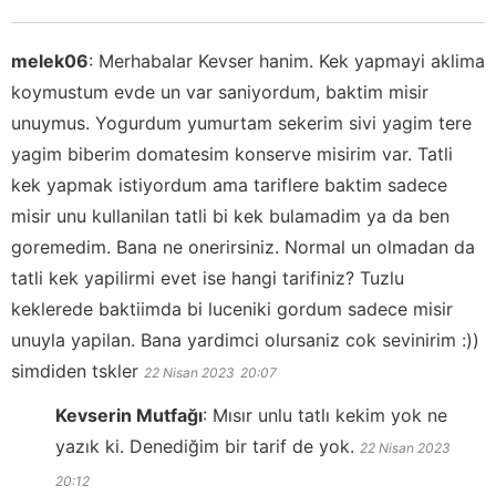
melek06
:
Merhabalar Kevser hanim. Kek yapmayi aklima
koymustum evde un var saniyordum, baktim misir
unuymus. Yogurdum yumurtam sekerim sivi yagim tere
yagim biberim domatesim konserve misirim var. Tatli
kek yapmak istiyordum ama tariflere baktim sadece
misir unu kullanilan tatli bi kek bulamadim ya da ben
goremedim. Bana ne onerirsiniz. Normal un olmadan da
tatli kek yapilirmi evet ise hangi tarifiniz? Tuzlu
keklerede baktiimda bi luceniki gordum sadece misir
unuyla yapilan. Bana yardimci olursaniz cok sevinirim :))
simdiden tskler
22 Nisan 2023
20:07
Kevserin Mutfağı
:
Mısır unlu tatlı kekim yok ne
yazık ki. Denediğim bir tarif de yok.
22 Nisan 2023
20:12