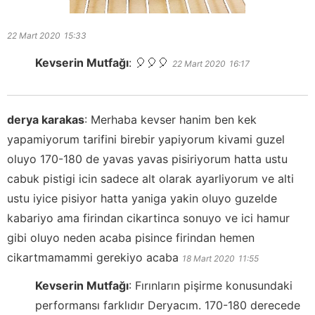
22 Mart 2020
15:33
Kevserin Mutfağı
:
🎈🎈🎈
22 Mart 2020
16:17
derya karakas
:
Merhaba kevser hanim ben kek
yapamiyorum tarifini birebir yapiyorum kivami guzel
oluyo 170-180 de yavas yavas pisiriyorum hatta ustu
cabuk pistigi icin sadece alt olarak ayarliyorum ve alti
ustu iyice pisiyor hatta yaniga yakin oluyo guzelde
kabariyo ama firindan cikartinca sonuyo ve ici hamur
gibi oluyo neden acaba pisince firindan hemen
cikartmamammi gerekiyo acaba
18 Mart 2020
11:55
Kevserin Mutfağı
:
Fırınların pişirme konusundaki
performansı farklıdır Deryacım. 170-180 derecede