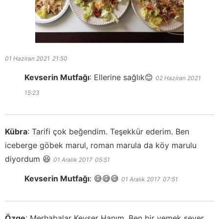
01 Haziran 2021
21:50
Kevserin Mutfağı
:
Ellerine sağlık😊
02 Haziran 2021
15:23
Kübra
:
Tarifi çok beğendim. Teşekkür ederim. Ben
iceberge göbek marul, roman marula da köy marulu
diyordum 😆
01 Aralık 2017
05:51
Kevserin Mutfağı
:
😅😅😅
01 Aralık 2017
07:51
Özge
:
Merhabalar Kevser Hanım, Ben bir yemek sever