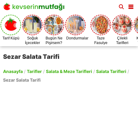
Tarif Küpü
Soğuk
Bugün Ne
Dondurmalar
Taze
Çilekli
İçecekler
Pişirsem?
Fasulye
Tarifleri
Zamanı
Sezar Salata Tarifi
Anasayfa
/
Tarifler
/
Salata & Meze Tarifleri
/
Salata Tarifleri
/
Sezar Salata Tarifi