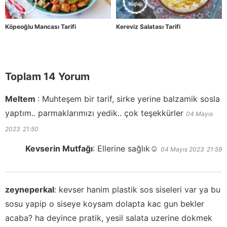
Köpeoğlu Mancası Tarifi
Kereviz Salatası Tarifi
Toplam 14 Yorum
Meltem
:
Muhteşem bir tarif, sirke yerine balzamik sosla
yaptım.. parmaklarımızı yedik.. çok teşekkürler
04 Mayıs
2023
21:50
Kevserin Mutfağı
:
Ellerine sağlık☺️
04 Mayıs 2023
21:59
zeyneperkal
:
kevser hanim plastik sos siseleri var ya bu
sosu yapip o siseye koysam dolapta kac gun bekler
acaba? ha deyince pratik, yesil salata uzerine dokmek