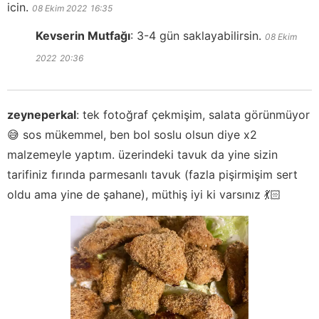
icin.
08 Ekim 2022
16:35
Kevserin Mutfağı
:
3-4 gün saklayabilirsin.
08 Ekim
2022
20:36
zeyneperkal
:
tek fotoğraf çekmişim, salata görünmüyor
😅 sos mükemmel, ben bol soslu olsun diye x2
malzemeyle yaptım. üzerindeki tavuk da yine sizin
tarifiniz fırında parmesanlı tavuk (fazla pişirmişim sert
oldu ama yine de şahane), müthiş iyi ki varsınız 💃🏻