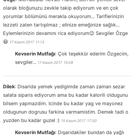
olarak bloğunuzu zevkle takip ediyorum ve en çok
yorumlar bölümünü merakla okuyorum... Tariflerinizin
lezzeti zaten tartışılmaz ; elinize emeğinize sağlık...
Eylemlerinizin devamını rica ediyorum😉 Sevgiler Özge
😆
17 Kasım 2017
11:13
Kevserin Mutfağı
:
Çok teşekkür ederim Özgecim,
sevgiler...
17 Kasım 2017
15:08
Dilek
:
Disarida yemek yedigimde zaman zaman sezar
salata siparis ediyorum ama bu kadar kalorili oldugunu
bilsem yapmazdim. Icinde bu kadar yag ve mayonez
oldugunun dogrusu farkina varmamistim. Demek tadi o
yuzden bu kadar guzel :)
15 Kasım 2017
17:30
Kevserin Mutfağı
:
Dışarıdakiler bundan da yağlı