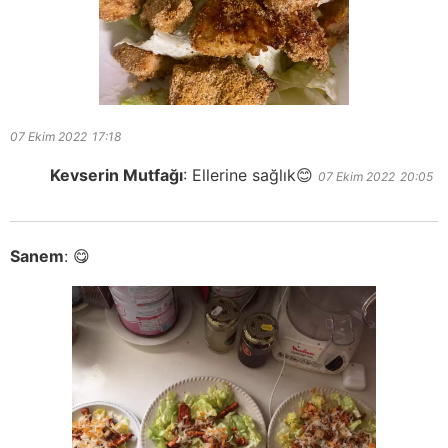
07 Ekim 2022
17:18
Kevserin Mutfağı
:
Ellerine sağlık😊
07 Ekim 2022
20:05
Sanem
:
😋