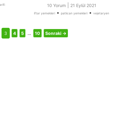
|
rifi
10 Yorum
21 Eylül 2021
•
•
iftar yemekleri
patlıcan yemekleri
vejetaryen
3
4
5
…
10
Sonraki →