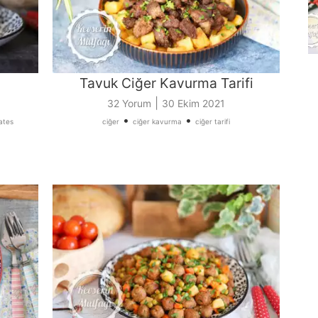
Tavuk Ciğer Kavurma Tarifi
|
32 Yorum
30 Ekim 2021
•
•
ates
ciğer
ciğer kavurma
ciğer tarifi