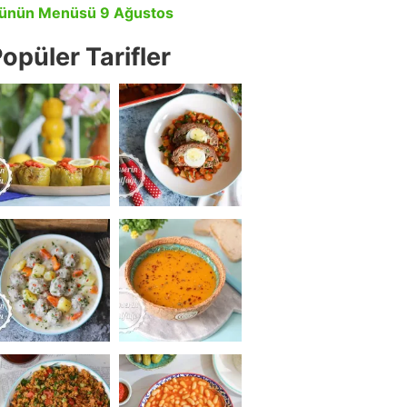
ünün Menüsü 9 Ağustos
opüler Tarifler