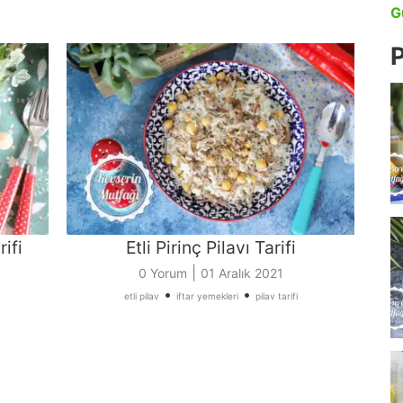
G
P
ifi
Etli Pirinç Pilavı Tarifi
|
0 Yorum
01 Aralık 2021
•
•
etli pilav
iftar yemekleri
pilav tarifi