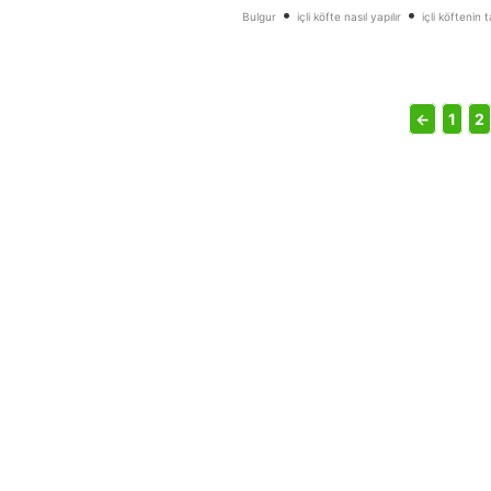
•
•
Bulgur
içli köfte nasıl yapılır
içli köftenin ta
←
1
2