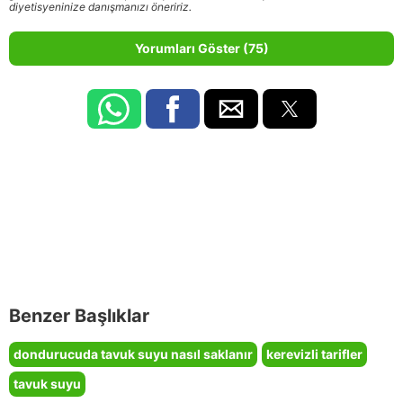
diyetisyeninize danışmanızı öneririz.
Yorumları Göster (75)
Benzer Başlıklar
dondurucuda tavuk suyu nasıl saklanır
kerevizli tarifler
tavuk suyu