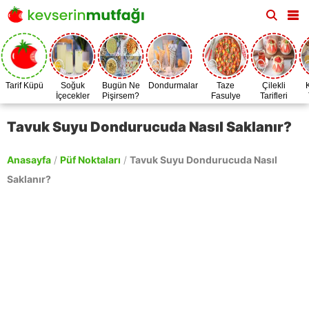
Tarif Küpü
Soğuk
Bugün Ne
Dondurmalar
Taze
Çilekli
İçecekler
Pişirsem?
Fasulye
Tarifleri
Zamanı
Tavuk Suyu Dondurucuda Nasıl Saklanır?
Anasayfa
/
Püf Noktaları
/
Tavuk Suyu Dondurucuda Nasıl
Saklanır?