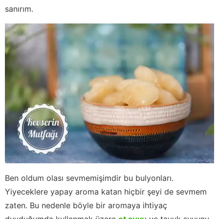
sanırım.
Ben oldum olası sevmemişimdir bu bulyonları.
Yiyeceklere yapay aroma katan hiçbir şeyi de sevmem
zaten. Bu nedenle böyle bir aromaya ihtiyaç
duyduğumda kullanmak üzere
et suyu
ve tavuk suyunu