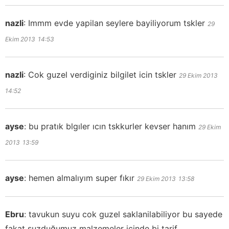
nazli
:
Immm evde yapilan seylere bayiliyorum tskler
29
Ekim 2013
14:53
nazli
:
Cok guzel verdiginiz bilgilet icin tskler
29 Ekim 2013
14:52
ayse
:
bu pratık blgıler ıcın tskkurler kevser hanım
29 Ekim
2013
13:59
ayse
:
hemen almalıyım super fıkır
29 Ekim 2013
13:58
Ebru
:
tavukun suyu cok guzel saklanilabiliyor bu sayede
fakat suzduğumuz malzemeler icinde bi tarif