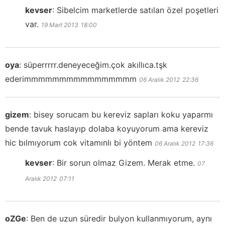
kevser
:
Sibelcim marketlerde satılan özel poşetleri
var.
19 Mart 2013
18:00
oya
:
süperrrrr.deneyeceğim.çok akıllıca.tşk
ederimmmmmmmmmmmmmmmm
06 Aralık 2012
22:36
gizem
:
bisey sorucam bu kereviz sapları koku yaparmı
bende tavuk haslayıp dolaba koyuyorum ama kereviz
hic bılmıyorum cok vitamınlı bi yöntem
06 Aralık 2012
17:36
kevser
:
Bir sorun olmaz Gizem. Merak etme.
07
Aralık 2012
07:11
oZGe
:
Ben de uzun süredir bulyon kullanmıyorum, aynı