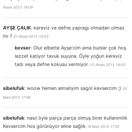
Nisan 2013
14:09
AYŞE ÇALIK
:
kereviz ve defne yapragı olmadan olmaz
mı ?
01 Nisan 2013
14:03
kevser
:
Olur elbette Ayşe'cim ama bunlar çok hoş
lezzet katıyor tavuk suyuna. Öyle yoğun kereviz
tadı veya defne kokusu vermiyor.
01 Nisan 2013
14:05
sibelufuk
:
woow hemen almaliyim sagol kevsercim ;)
20
Mart 2013
17:56
sibelufuk
:
nasıl öyle parça parça olmuş birer kullanimlik
Kevsercim hos görünüyor eline sağlık
19 Mart 2013
17:52