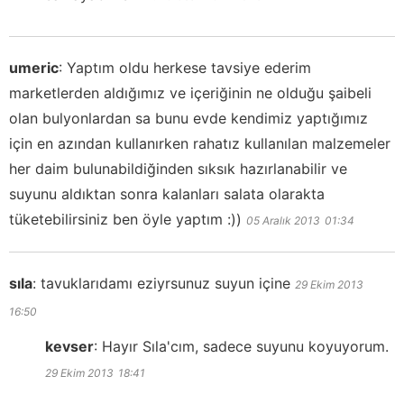
umeric
:
Yaptım oldu herkese tavsiye ederim
marketlerden aldığımız ve içeriğinin ne olduğu şaibeli
olan bulyonlardan sa bunu evde kendimiz yaptığımız
için en azından kullanırken rahatız kullanılan malzemeler
her daim bulunabildiğinden sıksık hazırlanabilir ve
suyunu aldıktan sonra kalanları salata olarakta
tüketebilirsiniz ben öyle yaptım :))
05 Aralık 2013
01:34
sıla
:
tavuklarıdamı eziyrsunuz suyun içine
29 Ekim 2013
16:50
kevser
:
Hayır Sıla'cım, sadece suyunu koyuyorum.
29 Ekim 2013
18:41