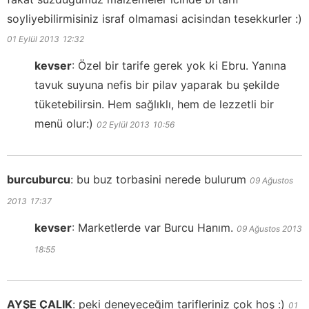
soyliyebilirmisiniz israf olmamasi acisindan tesekkurler :)
01 Eylül 2013
12:32
kevser
:
Özel bir tarife gerek yok ki Ebru. Yanına
tavuk suyuna nefis bir pilav yaparak bu şekilde
tüketebilirsin. Hem sağlıklı, hem de lezzetli bir
menü olur:)
02 Eylül 2013
10:56
burcuburcu
:
bu buz torbasini nerede bulurum
09 Ağustos
2013
17:37
kevser
:
Marketlerde var Burcu Hanım.
09 Ağustos 2013
18:55
AYŞE ÇALIK
:
peki deneyeceğim tarifleriniz çok hoş :)
01