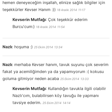
hemen deneyeceğim inşallah, elinize sağlık bilgiler için
teşekkürler Kevser Hanım :))
18 Aralık 2014
11:17
Kevserin Mutfağı
:
Çok teşekkür ederim
Burcu'cum:)
18 Aralık 2014
11:54
Nazlı
:
hoşuma :)
25 Ekim 2014
13:34
Nazlı
:
merhaba Kevser hanım, tavuk suyunu çok severim
fakat ya acemiliğimden ya da yapamıyorum :( kokusu
goluma gitmiyor neden acaba
25 Ekim 2014
13:33
Kevserin Mutfağı
:
Kullandığın tavukla ilgili olabilir
Nazlı'cım, bulabilirsen köy tavuğu ile yapmanı
tavsiye ederim.
25 Ekim 2014
14:14