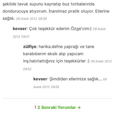
şekilde tavuk suyunu kaynatıp buz torbalarında
dondurucuya atıyorum. İnanılmaz pratik oluyor. Ellerine
sağlık.
06 Aralık 2012
08:36
kevser
:
Çok teşekkür ederim Özge'cim:)
06 Aralık
2012
09:01
zülfiye
:
harika.defne yaprağı ve tane
karabıberım eksik alıp yapıcam
inş.hatırlattığınız için teşekkürler :)
06 Aralık 2012
09:52
kevser
:
Şimdiden ellerinize sağlık...
06
Aralık 2012
09:55
1
2
Sonraki Yorumlar
→