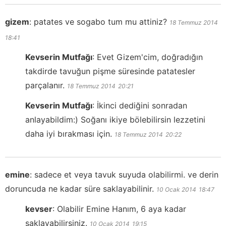
gizem
:
patates ve sogabo tum mu attiniz?
18 Temmuz 2014
18:41
Kevserin Mutfağı
:
Evet Gizem'cim, doğradığın
takdirde tavuğun pişme süresinde patatesler
parçalanır.
18 Temmuz 2014
20:21
Kevserin Mutfağı
:
İkinci dediğini sonradan
anlayabildim:) Soğanı ikiye bölebilirsin lezzetini
daha iyi bırakması için.
18 Temmuz 2014
20:22
emine
:
sadece et veya tavuk suyuda olabilirmi. ve derin
doruncuda ne kadar süre saklayabilinir.
10 Ocak 2014
18:47
kevser
:
Olabilir Emine Hanım, 6 aya kadar
saklayabilirsiniz.
10 Ocak 2014
19:15