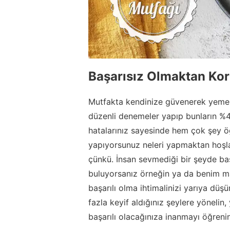
Başarısız Olmaktan Ko
Mutfakta kendinize güvenerek yemek
düzenli denemeler yapıp bunların %40
hatalarınız sayesinde hem çok şey öğ
yapıyorsunuz neleri yapmaktan hoşla
çünkü. İnsan sevmediği bir şeyde ba
buluyorsanız örneğin ya da benim m
başarılı olma ihtimalinizi yarıya d
fazla keyif aldığınız şeylere yöneli
başarılı olacağınıza inanmayı öğrenin