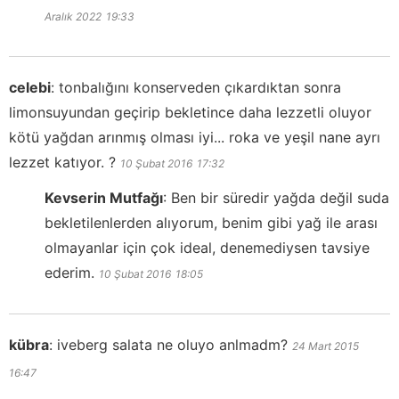
Aralık 2022
19:33
celebi
:
tonbalığını konserveden çıkardıktan sonra
limonsuyundan geçirip bekletince daha lezzetli oluyor
kötü yağdan arınmış olması iyi... roka ve yeşil nane ayrı
lezzet katıyor. ?
10 Şubat 2016
17:32
Kevserin Mutfağı
:
Ben bir süredir yağda değil suda
bekletilenlerden alıyorum, benim gibi yağ ile arası
olmayanlar için çok ideal, denemediysen tavsiye
ederim.
10 Şubat 2016
18:05
kübra
:
iveberg salata ne oluyo anlmadm?
24 Mart 2015
16:47