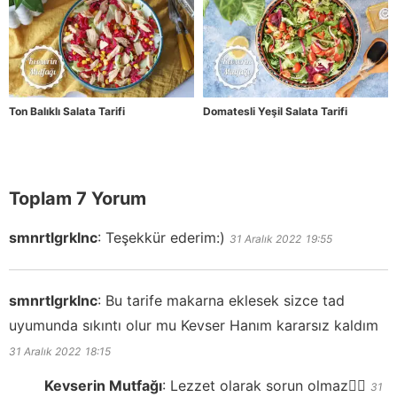
Ton Balıklı Salata Tarifi
Domatesli Yeşil Salata Tarifi
Toplam 7 Yorum
smnrtlgrklnc
:
Teşekkür ederim:)
31 Aralık 2022
19:55
smnrtlgrklnc
:
Bu tarife makarna eklesek sizce tad
uyumunda sıkıntı olur mu Kevser Hanım kararsız kaldım
31 Aralık 2022
18:15
Kevserin Mutfağı
:
Lezzet olarak sorun olmaz👍🏻
31