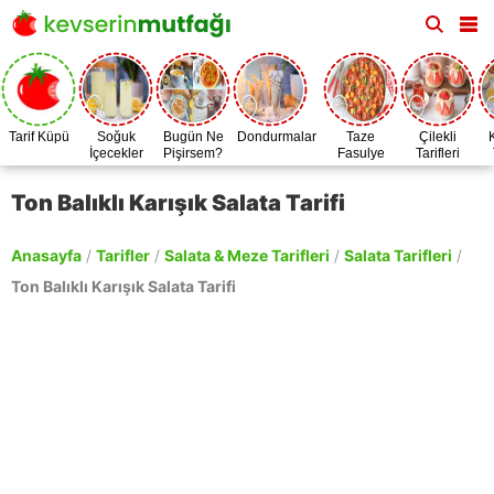
Tarif Küpü
Soğuk
Bugün Ne
Dondurmalar
Taze
Çilekli
İçecekler
Pişirsem?
Fasulye
Tarifleri
Zamanı
Ton Balıklı Karışık Salata Tarifi
Anasayfa
/
Tarifler
/
Salata & Meze Tarifleri
/
Salata Tarifleri
/
Ton Balıklı Karışık Salata Tarifi