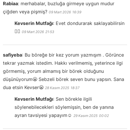
Rabiaa
:
merhabalar, buzluğa girmeye uygun mudur
çiğden veya pişmiş?
09 Mart 2026
16:39
Kevserin Mutfağı
:
Evet dondurarak saklayabilirsin
👍🏻
09 Mart 2026
21:53
safiyeba
:
Bu böreğe bir kez yorum yazmışım . Görünce
tekrar yazmak istedim. Hakkı verilmemiş, yeterince ilgi
görmemiş, yorum almamış bir börek olduğunu
düşünüyorum😬 Sebzeli börek seven bunu yapsın. Sana
dua etsin Kevser😬
28 Kasım 2025
18:37
Kevserin Mutfağı
:
Sen börekle ilgili
söylenebilecekleri söylemişsin, ben de yanına
ayran tavsiyesi yapayım☺️
29 Kasım 2025
00:02