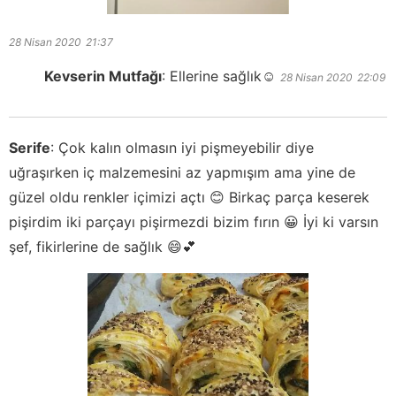
28 Nisan 2020
21:37
Kevserin Mutfağı
:
Ellerine sağlık☺️
28 Nisan 2020
22:09
Serife
:
Çok kalın olmasın iyi pişmeyebilir diye
uğraşırken iç malzemesini az yapmışım ama yine de
güzel oldu renkler içimizi açtı 😊 Birkaç parça keserek
pişirdim iki parçayı pişirmezdi bizim fırın 😀 İyi ki varsın
şef, fikirlerine de sağlık 😄💕