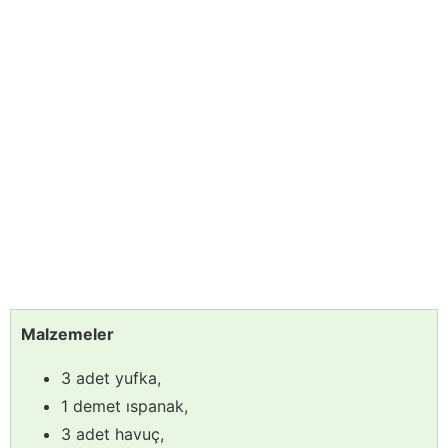
Malzemeler
3 adet yufka,
1 demet ıspanak,
3 adet havuç,