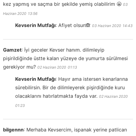
kez yapmış ve saçma bir şekilde yemiş olabilirim 😬
03
Haziran 2020
13:56
Kevserin Mutfağı
:
Afiyet olsun🙈
03 Haziran 2020
14:43
Gamzet
:
İyi geceler Kevser hanım. dilimleyip
pişirildiğinde üstte kalan yüzeye de yumurta sürülmesi
gerekiyor mu?
02 Haziran 2020
01:13
Kevserin Mutfağı
:
Hayır ama istersen kenarlarına
sürebilirsin. Bir de dilimleyerek pişirdiğinde kuru
olacaklarını hatırlatmakta fayda var.
02 Haziran 2020
01:23
bilgennn
:
Merhaba Kevsercim, ispanak yerine patlican