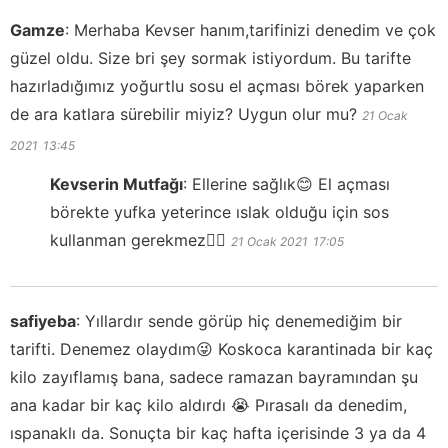
Gamze
:
Merhaba Kevser hanım,tarifinizi denedim ve çok
güzel oldu. Size bri şey sormak istiyordum. Bu tarifte
hazırladığımız yoğurtlu sosu el açması börek yaparken
de ara katlara sürebilir miyiz? Uygun olur mu?
21 Ocak
2021
13:45
Kevserin Mutfağı
:
Ellerine sağlık😊 El açması
börekte yufka yeterince ıslak olduğu için sos
kullanman gerekmez👍🏻
21 Ocak 2021
17:05
safiyeba
:
Yıllardır sende görüp hiç denemediğim bir
tarifti. Denemez olaydım😜 Koskoca karantinada bir kaç
kilo zayıflamış bana, sadece ramazan bayramından şu
ana kadar bir kaç kilo aldırdı 😭 Pırasalı da denedim,
ıspanaklı da. Sonuçta bir kaç hafta içerisinde 3 ya da 4