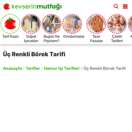
Tarif Küpü
Soğuk
Bugün Ne
Dondurmalar
Taze
Çilekli
İçecekler
Pişirsem?
Fasulye
Tarifleri
Zamanı
Üç Renkli Börek Tarifi
Anasayfa
/
Tarifler
/
Hamur İşi Tarifleri
/
Üç Renkli Börek Tarifi