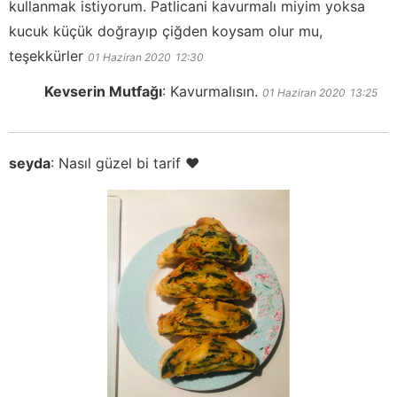
kullanmak istiyorum. Patlicani kavurmalı miyim yoksa
kucuk küçük doğrayıp çiğden koysam olur mu,
teşekkürler
01 Haziran 2020
12:30
Kevserin Mutfağı
:
Kavurmalısın.
01 Haziran 2020
13:25
seyda
:
Nasıl güzel bi tarif ♥️