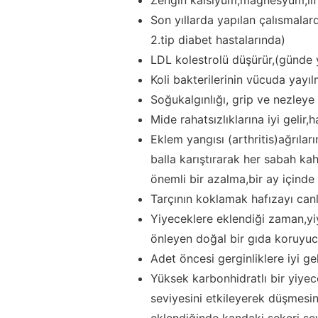
Son yıllarda yapılan çalısmalard
2.tip diabet hastalarında)
LDL kolestrolü düşürür,(günde y
Koli bakterilerinin vücuda yayıl
Soğukalgınlığı, grip ve nezleye 
Mide rahatsızlıklarına iyi gelir,
Eklem yangısı (arthritis)ağrıları
balla karıştırarak her sabah ka
önemli bir azalma,bir ay içinde
Tarçının koklamak hafızayı canla
Yiyeceklere eklendiği zaman,yi
önleyen doğal bir gıda koruyuc
Adet öncesi gerginliklere iyi gel
Yüksek karbonhidratlı bir yiyec
seviyesini etkileyerek düşmesini
eklendiğinde kandaki şekeri sev