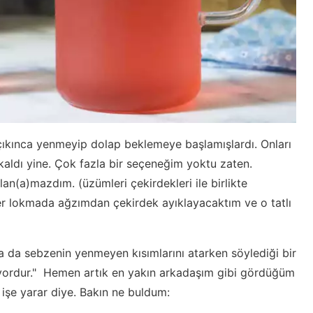
çıkınca yenmeyip dolap beklemeye başlamışlardı. Onları
aldı yine. Çok fazla bir seçeneğim yoktu zaten.
ullan(a)mazdım. (üzümleri çekirdekleri ile birlikte
her lokmada ağzımdan çekirdek ayıklayacaktım ve o tatlı
a da sebzenin yenmeyen kısımlarını atarken söylediği bir
eliyordur." Hemen artık en yakın arkadaşım gibi gördüğüm
şe yarar diye. Bakın ne buldum: