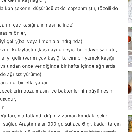
a kan şekerini düşürücü etkisi saptanmıştır, (özellikle
arım çay kaşığı alınması halinde)
masını önler,
iyi gelir,(bal veya limonla alındıgında)
hazımı kolaylaştırır,kusmayı önleyici bir etkiye sahiptir,
na iyi gelir,(yarım çay kaşığı tarçını bir yemek kaşığı
hvaltından önce veridiğinde bir hafta içinde ağrılarda
 de ağrısız yürüme)
ndırıcı bir etki yapar,
yeceklerin bozulmasını ve bakterilerinin büyümesini
usudur,
ir,
eği tarçınla tatlandırdığımız zaman kandaki şeker
 sağlar. Araştırmalar 300 gr. sütlaça 6 gr. kadar tarçın
iyesindeki yükselişin önemli ölçüde azaldığını tespit