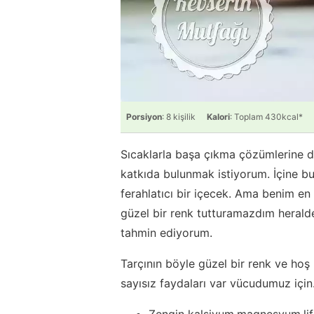
Porsiyon
: 8 kişilik
Kalori
: Toplam 430kcal*
Sıcaklarla başa çıkma çözümlerine d
katkıda bulunmak istiyorum. İçine b
ferahlatıcı bir içecek. Ama benim e
güzel bir renk tutturamazdım heralde:
tahmin ediyorum.
Tarçının böyle güzel bir renk ve hoş
sayısız faydaları var vücudumuz için
Zengin kalsiyum,magnesyum,lif 