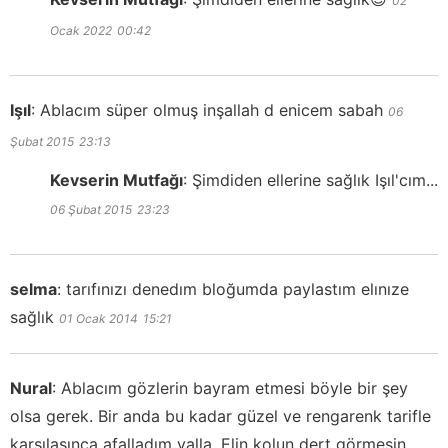
02
Ocak 2022
00:42
Işıl
:
Ablacım süper olmuş inşallah d enicem sabah
06
Şubat 2015
23:13
Kevserin Mutfağı
:
Şimdiden ellerine sağlık Işıl'cım...
06 Şubat 2015
23:23
selma
:
tarıfınızı denedım bloğumda paylastım elınıze
sağlık
01 Ocak 2014
15:21
Nural
:
Ablacım gözlerin bayram etmesi böyle bir şey
olsa gerek. Bir anda bu kadar güzel ve rengarenk tarifle
karşılaşınca afalladım valla. Elin kolun dert görmesin,