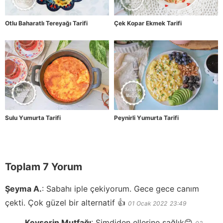
Otlu Baharatlı Tereyağı Tarifi
Çek Kopar Ekmek Tarifi
Sulu Yumurta Tarifi
Peynirli Yumurta Tarifi
Toplam 7 Yorum
Şeyma A.
:
Sabahı iple çekiyorum. Gece gece canım
çekti. Çok güzel bir alternatif 👍
01 Ocak 2022
23:49
Kevserin Mutfağı
:
Şimdiden ellerine sağlık😊