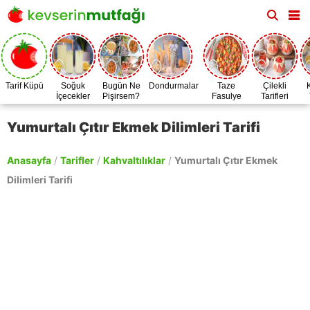
Tarif Küpü
Soğuk
Bugün Ne
Dondurmalar
Taze
Çilekli
İçecekler
Pişirsem?
Fasulye
Tarifleri
Zamanı
Yumurtalı Çıtır Ekmek Dilimleri Tarifi
Anasayfa
/
Tarifler
/
Kahvaltılıklar
/
Yumurtalı Çıtır Ekmek
Dilimleri Tarifi