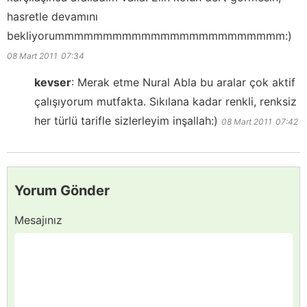
hasretle devamını
bekliyorummmmmmmmmmmmmmmmmmmmmmmm:)
08 Mart 2011
07:34
kevser
:
Merak etme Nural Abla bu aralar çok aktif
çalışıyorum mutfakta. Sıkılana kadar renkli, renksiz
her türlü tarifle sizlerleyim inşallah:)
08 Mart 2011
07:42
Yorum Gönder
Mesajınız