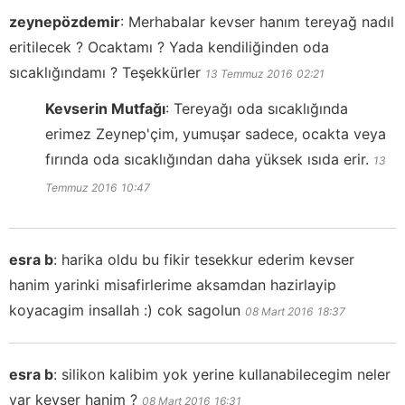
zeynepözdemir
:
Merhabalar kevser hanım tereyağ nadıl
eritilecek ? Ocaktamı ? Yada kendiliğinden oda
sıcaklığındamı ? Teşekkürler
13 Temmuz 2016
02:21
Kevserin Mutfağı
:
Tereyağı oda sıcaklığında
erimez Zeynep'çim, yumuşar sadece, ocakta veya
fırında oda sıcaklığından daha yüksek ısıda erir.
13
Temmuz 2016
10:47
esra b
:
harika oldu bu fikir tesekkur ederim kevser
hanim yarinki misafirlerime aksamdan hazirlayip
koyacagim insallah :) cok sagolun
08 Mart 2016
18:37
esra b
:
silikon kalibim yok yerine kullanabilecegim neler
var kevser hanim ?
08 Mart 2016
16:31