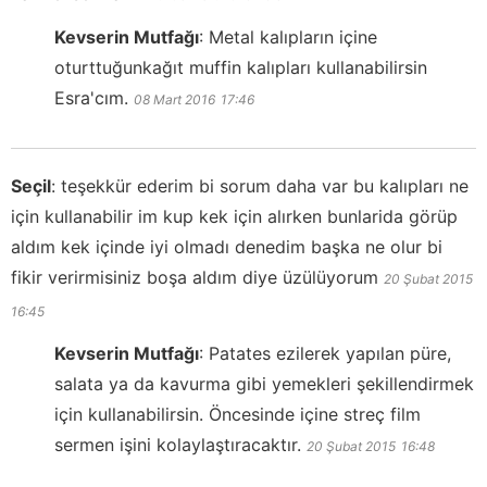
Kevserin Mutfağı
:
Metal kalıpların içine
oturttuğunkağıt muffin kalıpları kullanabilirsin
Esra'cım.
08 Mart 2016
17:46
Seçil
:
teşekkür ederim bi sorum daha var bu kalıpları ne
için kullanabilir im kup kek için alırken bunlarida görüp
aldım kek içinde iyi olmadı denedim başka ne olur bi
fikir verirmisiniz boşa aldım diye üzülüyorum
20 Şubat 2015
16:45
Kevserin Mutfağı
:
Patates ezilerek yapılan püre,
salata ya da kavurma gibi yemekleri şekillendirmek
için kullanabilirsin. Öncesinde içine streç film
sermen işini kolaylaştıracaktır.
20 Şubat 2015
16:48