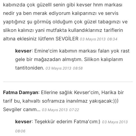
kabınızda çok güzelll senin gibi kevser hnm markası
nedir ya ben merak ediyorum kalıparınızı ve servis
yaptığınız şu görmüş olduğum çok güzel tabagınızı ve
slikon kalınızı yani mutfakta kullandıklarınız tariflerin
altına eklesiniz lütfenn SEVGİLER
03 Mayıs 2013
08:34
kevser
:
Emine'cim kabımın markası falan yok rast
gele bir mağazadan almıştım. Silikon kalıplarım
tantitoniden.
03 Mayıs 2013
08:58
Fatma Damyan
:
Ellerine sağlık Kevser'cim, Harika bir
tarif bu, kahvaltı soframıza inanılmaz yakışacak:)))
Sevgiler canım...
03 Mayıs 2013
07:22
kevser
:
Teşekkür ederim Fatma'cım:)
03 Mayıs 2013
08:06