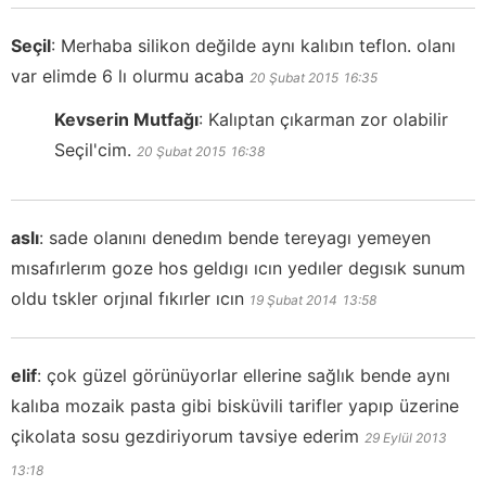
Seçil
:
Merhaba silikon değilde aynı kalıbın teflon. olanı
var elimde 6 lı olurmu acaba
20 Şubat 2015
16:35
Kevserin Mutfağı
:
Kalıptan çıkarman zor olabilir
Seçil'cim.
20 Şubat 2015
16:38
aslı
:
sade olanını denedım bende tereyagı yemeyen
mısafırlerım goze hos geldıgı ıcın yedıler degısık sunum
oldu tskler orjınal fıkırler ıcın
19 Şubat 2014
13:58
elif
:
çok güzel görünüyorlar ellerine sağlık bende aynı
kalıba mozaik pasta gibi bisküvili tarifler yapıp üzerine
çikolata sosu gezdiriyorum tavsiye ederim
29 Eylül 2013
13:18