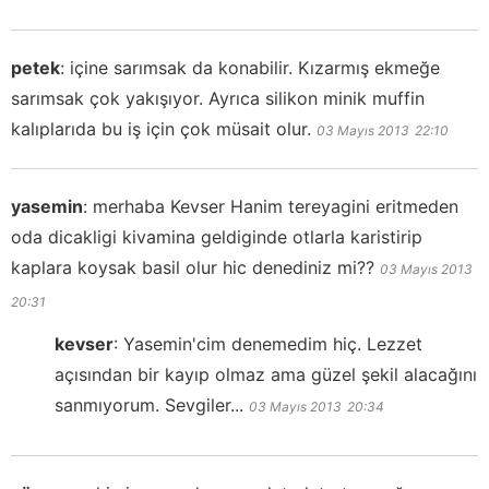
petek
:
içine sarımsak da konabilir. Kızarmış ekmeğe
sarımsak çok yakışıyor. Ayrıca silikon minik muffin
kalıplarıda bu iş için çok müsait olur.
03 Mayıs 2013
22:10
yasemin
:
merhaba Kevser Hanim tereyagini eritmeden
oda dicakligi kivamina geldiginde otlarla karistirip
kaplara koysak basil olur hic denediniz mi??
03 Mayıs 2013
20:31
kevser
:
Yasemin'cim denemedim hiç. Lezzet
açısından bir kayıp olmaz ama güzel şekil alacağını
sanmıyorum. Sevgiler...
03 Mayıs 2013
20:34