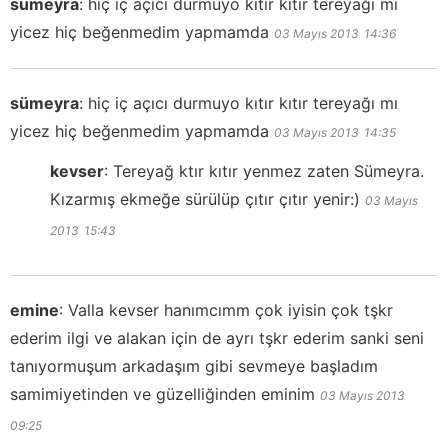
sümeyra
:
hiç iç açıcı durmuyo kıtır kıtır tereyağı mı
yicez hiç beğenmedim yapmamda
03 Mayıs 2013
14:36
sümeyra
:
hiç iç açıcı durmuyo kıtır kıtır tereyağı mı
yicez hiç beğenmedim yapmamda
03 Mayıs 2013
14:35
kevser
:
Tereyağ ktır kıtır yenmez zaten Sümeyra.
Kızarmış ekmeğe sürülüp çıtır çıtır yenir:)
03 Mayıs
2013
15:43
emine
:
Valla kevser hanımcımm çok iyisin çok tşkr
ederim ilgi ve alakan için de ayrı tşkr ederim sanki seni
tanıyormuşum arkadaşım gibi sevmeye başladım
samimiyetinden ve güzelliğinden eminim
03 Mayıs 2013
09:25