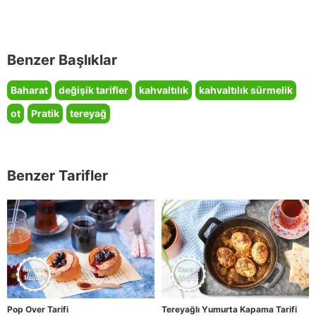
Benzer Başlıklar
Baharat
değişik tarifler
kahvaltılık
kahvaltılık sürmelik
ot
Pratik
tereyağ
Benzer Tarifler
Pop Over Tarifi
Tereyağlı Yumurta Kapama Tarifi