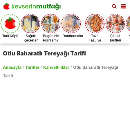
Tarif Küpü
Soğuk
Bugün Ne
Dondurmalar
Taze
Çilekli
İçecekler
Pişirsem?
Fasulye
Tarifleri
Zamanı
Otlu Baharatlı Tereyağı Tarifi
Anasayfa
/
Tarifler
/
Kahvaltılıklar
/
Otlu Baharatlı Tereyağı
Tarifi