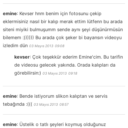
emine
:
Kevser hnm benim için fotosunu çekip
eklermisiniz nasıl bir kalıp merak ettim lütfenn bu arada
siteni miyiki bulmuşumm sende aynı şeyi düşünürmüsün
bilemem :)))))) Bu arada çok şeker bi bayansın videoyu
izledim dün
03 Mayıs 2013
09:08
kevser
:
Çok teşekkür ederim Emine'cim. Bu tarifin
de videosu gelecek yakında. Orada kalıpları da
görebilirsin:)
03 Mayıs 2013
09:18
emine
:
Bende istiyorum slikon kalıptan ve servis
tebağında :(((
03 Mayıs 2013
08:57
emine
:
Üstelik o tatlı şeyleri koymuş olduğunuz