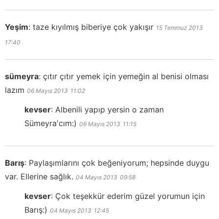
Yeşim
:
taze kıyılmış biberiye çok yakışır
15 Temmuz 2013
17:40
sümeyra
:
çıtır çıtır yemek için yemeğin al benisi olması
lazım
06 Mayıs 2013
11:02
kevser
:
Albenili yapıp yersin o zaman
Sümeyra'cım:)
06 Mayıs 2013
11:15
Barış
:
Paylaşımlarını çok beğeniyorum; hepsinde duygu
var. Ellerine sağlık.
04 Mayıs 2013
09:58
kevser
:
Çok teşekkür ederim güzel yorumun için
Barış:)
04 Mayıs 2013
12:45