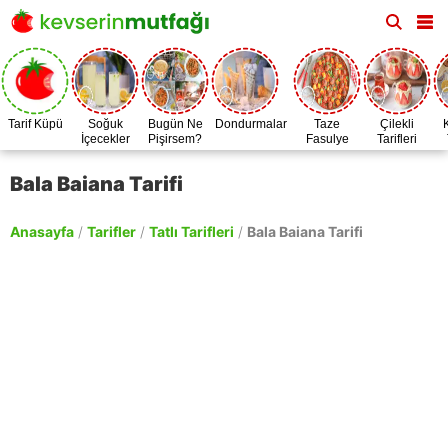
Tarif Küpü
Soğuk
Bugün Ne
Dondurmalar
Taze
Çilekli
İçecekler
Pişirsem?
Fasulye
Tarifleri
Zamanı
Bala Baiana Tarifi
Anasayfa
/
Tarifler
/
Tatlı Tarifleri
/
Bala Baiana Tarifi