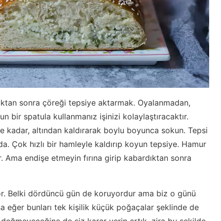
adıktan sonra çöreği tepsiye aktarmak. Oyalanmadan,
un bir spatula kullanmanız işinizi kolaylaştıracaktır.
e kadar, altından kaldırarak boylu boyunca sokun. Tepsi
da. Çok hızlı bir hamleyle kaldırıp koyun tepsiye. Hamur
ir. Ama endişe etmeyin fırına girip kabardıktan sonra
or. Belki dördüncü gün de koruyordur ama biz o günü
 eğer bunları tek kişilik küçük poğaçalar şeklinde de
 değmeyeceğine de siz karar verin artık, zira bu şekilde