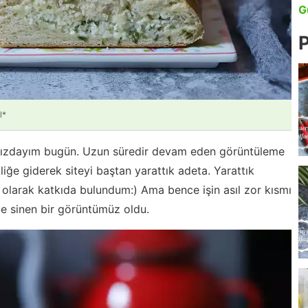
G
P
l*
şınızdayım bugün. Uzun süredir devam eden görüntüleme
kliğe giderek siteyi baştan yarattık adeta. Yarattık
olarak katkıda bulundum:) Ama bence işin asıl zor kısmı
ze sinen bir görüntümüz oldu.