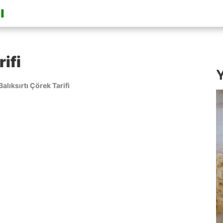
rifi
Y
Balıksırtı Çörek Tarifi