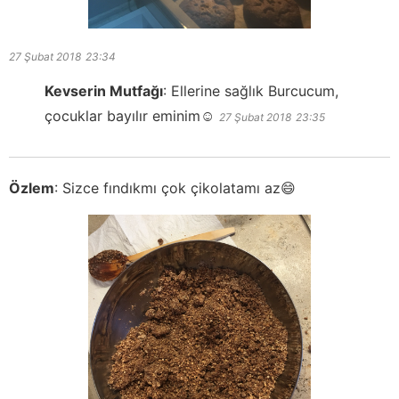
27 Şubat 2018
23:34
Kevserin Mutfağı
:
Ellerine sağlık Burcucum,
çocuklar bayılır eminim☺️
27 Şubat 2018
23:35
Özlem
:
Sizce fındıkmı çok çikolatamı az😄