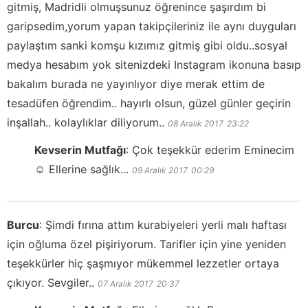
gitmiş, Madridli olmuşsunuz öğrenince şaşırdım bi
garipsedim,yorum yapan takipçileriniz ile aynı duyguları
paylaştım sanki komşu kızımız gitmiş gibi oldu..sosyal
medya hesabım yok sitenizdeki Instagram ikonuna basıp
bakalım burada ne yayınlıyor diye merak ettim de
tesadüfen öğrendim.. hayırlı olsun, güzel günler geçirin
inşallah.. kolaylıklar diliyorum..
08 Aralık 2017
23:22
Kevserin Mutfağı
:
Çok teşekkür ederim Eminecim
☺️ Ellerine sağlık...
09 Aralık 2017
00:29
Burcu
:
Şimdi fırına attım kurabiyeleri yerli malı haftası
için oğluma özel pişiriyorum. Tarifler için yine yeniden
teşekkürler hiç şaşmıyor mükemmel lezzetler ortaya
çıkıyor. Sevgiler..
07 Aralık 2017
20:37