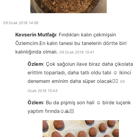
09 Ocak 2018
14:56
Kevserin Mutfağı
:
Fındıkları kalın çekmişsin
Özlemcim.En kalın tanesi bu tanelerin dörtte biri
kalınlığında olmalı.
09 Ocak 2018
15:41
Özlem
:
Çok sağolun ilave biraz daha çikolata
erittim toparladı, daha tatlı oldu tabi ☺️ ikinci
denemem eminim daha süper olacak👍🏻
09
Ocak 2018
15:43
Özlem
:
Bu da pişmiş son hali ☺️ birde luçenk
yaptım fırında☺️🙏🏻