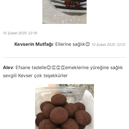
10 Şubat 2020
22:19
Kevserin Mutfağı
:
Ellerine sağlık😊
10 Şubat 2020
22:21
Alev
:
Efsane tadelle😊👏👏👏emeklerine yüreğine sağlık
sevgili Kevser çok teşekkürler