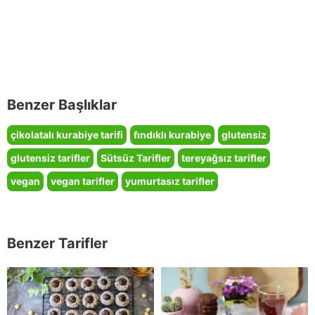
Benzer Başlıklar
çikolatalı kurabiye tarifi
fındıklı kurabiye
glutensiz
glutensiz tarifler
Sütsüz Tarifler
tereyağsız tarifler
vegan
vegan tarifler
yumurtasız tarifler
Benzer Tarifler