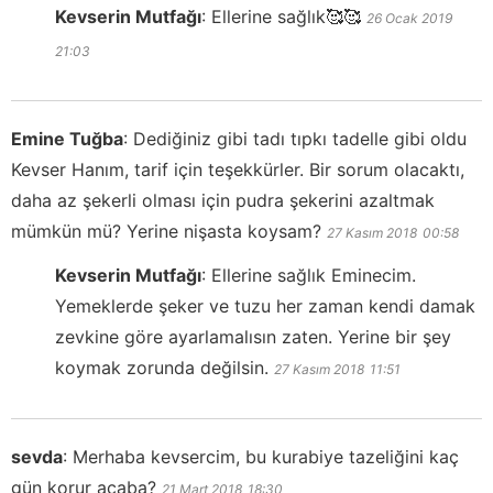
Kevserin Mutfağı
:
Ellerine sağlık🥰🥰
26 Ocak 2019
21:03
Emine Tuğba
:
Dediğiniz gibi tadı tıpkı tadelle gibi oldu
Kevser Hanım, tarif için teşekkürler. Bir sorum olacaktı,
daha az şekerli olması için pudra şekerini azaltmak
mümkün mü? Yerine nişasta koysam?
27 Kasım 2018
00:58
Kevserin Mutfağı
:
Ellerine sağlık Eminecim.
Yemeklerde şeker ve tuzu her zaman kendi damak
zevkine göre ayarlamalısın zaten. Yerine bir şey
koymak zorunda değilsin.
27 Kasım 2018
11:51
sevda
:
Merhaba kevsercim, bu kurabiye tazeliğini kaç
gün korur acaba?
21 Mart 2018
18:30