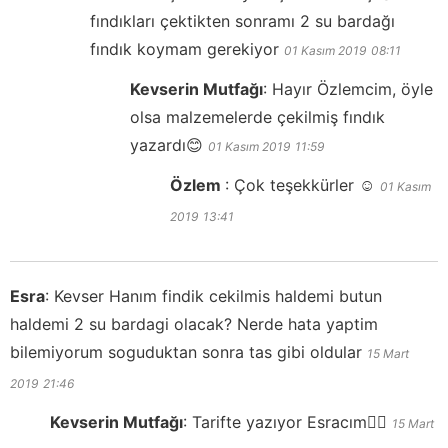
fındıkları çektikten sonramı 2 su bardağı
fındık koymam gerekiyor
01 Kasım 2019
08:11
Kevserin Mutfağı
:
Hayır Özlemcim, öyle
olsa malzemelerde çekilmiş fındık
yazardı😊
01 Kasım 2019
11:59
Özlem
:
Çok teşekkürler ☺️
01 Kasım
2019
13:41
Esra
:
Kevser Hanım findik cekilmis haldemi butun
haldemi 2 su bardagi olacak? Nerde hata yaptim
bilemiyorum soguduktan sonra tas gibi oldular
15 Mart
2019
21:46
Kevserin Mutfağı
:
Tarifte yazıyor Esracım👍🏻
15 Mart