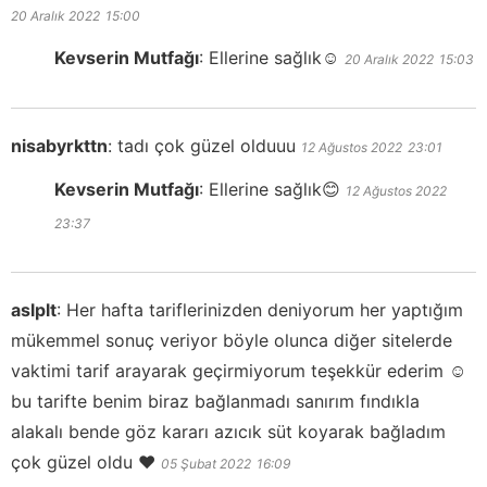
20 Aralık 2022
15:00
Kevserin Mutfağı
:
Ellerine sağlık☺️
20 Aralık 2022
15:03
nisabyrkttn
:
tadı çok güzel olduuu
12 Ağustos 2022
23:01
Kevserin Mutfağı
:
Ellerine sağlık😊
12 Ağustos 2022
23:37
aslplt
:
Her hafta tariflerinizden deniyorum her yaptığım
mükemmel sonuç veriyor böyle olunca diğer sitelerde
vaktimi tarif arayarak geçirmiyorum teşekkür ederim ☺️
bu tarifte benim biraz bağlanmadı sanırım fındıkla
alakalı bende göz kararı azıcık süt koyarak bağladım
çok güzel oldu ❤️
05 Şubat 2022
16:09