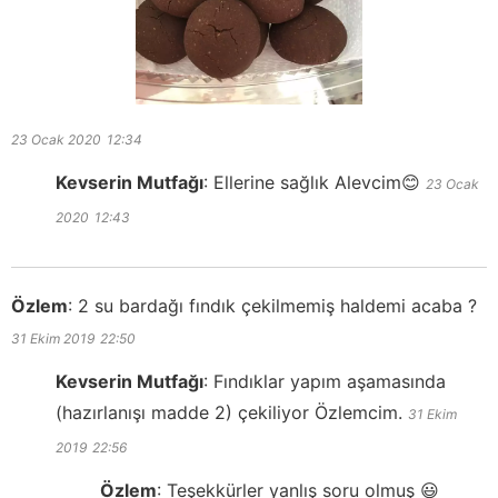
23 Ocak 2020
12:34
Kevserin Mutfağı
:
Ellerine sağlık Alevcim😊
23 Ocak
2020
12:43
Özlem
:
2 su bardağı fındık çekilmemiş haldemi acaba ?
31 Ekim 2019
22:50
Kevserin Mutfağı
:
Fındıklar yapım aşamasında
(hazırlanışı madde 2) çekiliyor Özlemcim.
31 Ekim
2019
22:56
Özlem
:
Teşekkürler yanlış soru olmuş 😃