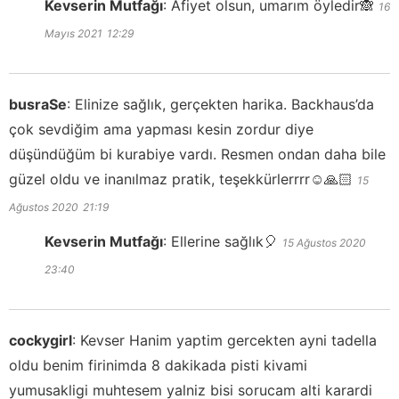
Kevserin Mutfağı
:
Afiyet olsun, umarım öyledir🙈
16
Mayıs 2021
12:29
busraSe
:
Elinize sağlık, gerçekten harika. Backhaus’da
çok sevdiğim ama yapması kesin zordur diye
düşündüğüm bi kurabiye vardı. Resmen ondan daha bile
güzel oldu ve inanılmaz pratik, teşekkürlerrrr☺️🙏🏻
15
Ağustos 2020
21:19
Kevserin Mutfağı
:
Ellerine sağlık🎈
15 Ağustos 2020
23:40
cockygirl
:
Kevser Hanim yaptim gercekten ayni tadella
oldu benim firinimda 8 dakikada pisti kivami
yumusakligi muhtesem yalniz bisi sorucam alti karardi