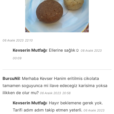
06 Aralık 2023
22:10
Kevserin Mutfağı
:
Ellerine sağlık☺️
08 Aralık 2023
00:09
BurcuNil
:
Merhaba Kevser Hanim eritilmis cikolata
tamamen soguyunca mi ilave edecegiz karisima yoksa
ilikken de olur mu?
06 Aralık 2023
20:58
Kevserin Mutfağı
:
Hayır beklemene gerek yok.
Tarifi adım adım takip etmen yeterli.
06 Aralık 2023