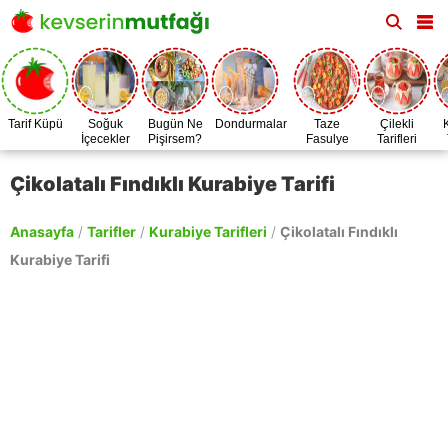
Tarif Küpü
Soğuk
Bugün Ne
Dondurmalar
Taze
Çilekli
İçecekler
Pişirsem?
Fasulye
Tarifleri
Zamanı
Çikolatalı Fındıklı Kurabiye Tarifi
Anasayfa
/
Tarifler
/
Kurabiye Tarifleri
/
Çikolatalı Fındıklı
Kurabiye Tarifi