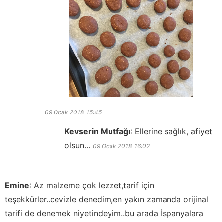
09 Ocak 2018
15:45
Kevserin Mutfağı
:
Ellerine sağlık, afiyet
olsun...
09 Ocak 2018
16:02
Emine
:
Az malzeme çok lezzet,tarif için
teşekkürler..cevizle denedim,en yakın zamanda orijinal
tarifi de denemek niyetindeyim..bu arada İspanyalara