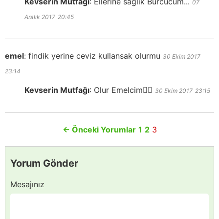
Kevserin Mutfağı
:
Ellerine sağlık Burcucum...
07
Aralık 2017
20:45
emel
:
findik yerine ceviz kullansak olurmu
30 Ekim 2017
23:14
Kevserin Mutfağı
:
Olur Emelcim👍🏻
30 Ekim 2017
23:15
←
Önceki Yorumlar
1
2
3
Yorum Gönder
Mesajınız