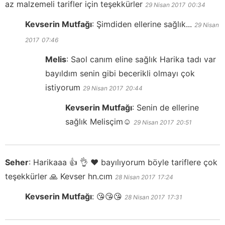
az malzemeli tarifler için teşekkürler
29 Nisan 2017
00:34
Kevserin Mutfağı
:
Şimdiden ellerine sağlık...
29 Nisan
2017
07:46
Melis
:
Saol canım eline sağlık Harika tadı var
bayıldım senin gibi becerikli olmayı çok
istiyorum
29 Nisan 2017
20:44
Kevserin Mutfağı
:
Senin de ellerine
sağlık Melisçim☺️
29 Nisan 2017
20:51
Seher
:
Harikaaa 👍 👌 ❤️ bayılıyorum böyle tariflere çok
teşekkürler 🙏 Kevser hn.cım
28 Nisan 2017
17:24
Kevserin Mutfağı
:
😘😘😘
28 Nisan 2017
17:31