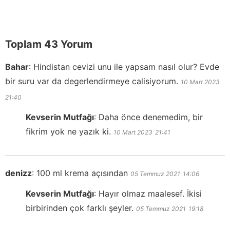
Toplam 43 Yorum
Bahar
:
Hindistan cevizi unu ile yapsam nasıl olur? Evde
bir suru var da degerlendirmeye calisiyorum.
10 Mart 2023
21:40
Kevserin Mutfağı
:
Daha önce denemedim, bir
fikrim yok ne yazık ki.
10 Mart 2023
21:41
denizz
:
100 ml krema açısından
05 Temmuz 2021
14:06
Kevserin Mutfağı
:
Hayır olmaz maalesef. İkisi
birbirinden çok farklı şeyler.
05 Temmuz 2021
19:18