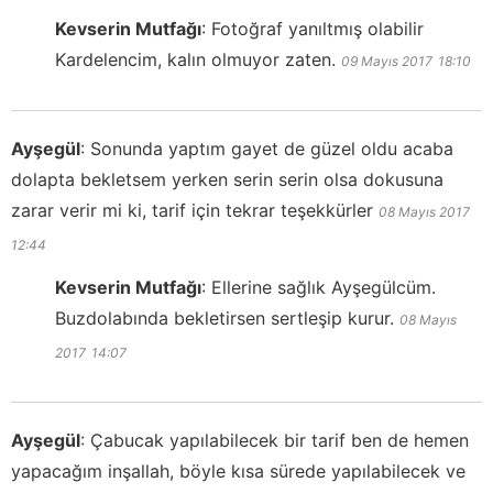
Kevserin Mutfağı
:
Fotoğraf yanıltmış olabilir
Kardelencim, kalın olmuyor zaten.
09 Mayıs 2017
18:10
Ayşegül
:
Sonunda yaptım gayet de güzel oldu acaba
dolapta bekletsem yerken serin serin olsa dokusuna
zarar verir mi ki, tarif için tekrar teşekkürler
08 Mayıs 2017
12:44
Kevserin Mutfağı
:
Ellerine sağlık Ayşegülcüm.
Buzdolabında bekletirsen sertleşip kurur.
08 Mayıs
2017
14:07
Ayşegül
:
Çabucak yapılabilecek bir tarif ben de hemen
yapacağım inşallah, böyle kısa sürede yapılabilecek ve