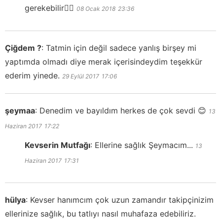
gerekebilir👍🏻
08 Ocak 2018
23:36
Çiğdem ?
:
Tatmin için değil sadece yanlış birşey mi
yaptımda olmadı diye merak içerisindeydim teşekkür
ederim yinede.
29 Eylül 2017
17:06
şeymaa
:
Denedim ve bayıldım herkes de çok sevdi 😊
13
Haziran 2017
17:22
Kevserin Mutfağı
:
Ellerine sağlık Şeymacım...
13
Haziran 2017
17:31
hülya
:
Kevser hanımcım çok uzun zamandır takipçinizim
ellerinize sağlık, bu tatlıyı nasıl muhafaza edebiliriz.