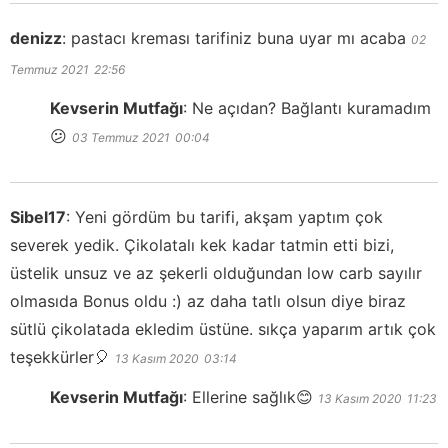
denizz
:
pastacı kreması tarifiniz buna uyar mı acaba
02
Temmuz 2021
22:56
Kevserin Mutfağı
:
Ne açıdan? Bağlantı kuramadım
😕
03 Temmuz 2021
00:04
Sibel17
:
Yeni gördüm bu tarifi, akşam yaptım çok
severek yedik. Çikolatalı kek kadar tatmin etti bizi,
üstelik unsuz ve az şekerli olduğundan low carb sayılır
olmasıda Bonus oldu :) az daha tatlı olsun diye biraz
sütlü çikolatada ekledim üstüne. sıkça yaparım artık çok
teşekkürler🎈
13 Kasım 2020
03:14
Kevserin Mutfağı
:
Ellerine sağlık😊
13 Kasım 2020
11:23