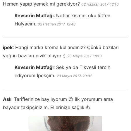
Hemen yapıp yemek mi gerekiyor?
02 Haziran 2017
12:10
Kevserin Mutfağı
:
Notlar kısmını oku lütfen
Hülyacım.
02 Haziran 2017
12:48
ipek
:
Hangi marka krema kullandınız? Çünkü bazıları
yoğun bazıları cıvık oluyor :)
23 Mayıs 2017
18:13
Kevserin Mutfağı
:
Sek ya da Tikveşli tercih
ediyorum İpekçim.
23 Mayıs 2017
20:02
Aslı
:
Tariflerinize bayılıyorum 😊 ilk yorumum ama
bayadır takipçinizim. Ellerinize sağlık 👍