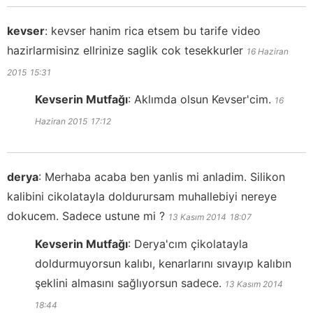
kevser
:
kevser hanim rica etsem bu tarife video
hazirlarmisinz ellrinize saglik cok tesekkurler
16 Haziran
2015
15:31
Kevserin Mutfağı
:
Aklımda olsun Kevser'cim.
16
Haziran 2015
17:12
derya
:
Merhaba acaba ben yanlis mi anladim. Silikon
kalibini cikolatayla doldurursam muhallebiyi nereye
dokucem. Sadece ustune mi ?
13 Kasım 2014
18:07
Kevserin Mutfağı
:
Derya'cım çikolatayla
doldurmuyorsun kalıbı, kenarlarını sıvayıp kalıbın
şeklini almasını sağlıyorsun sadece.
13 Kasım 2014
18:44