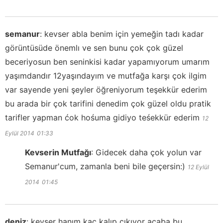
semanur
:
kevser abla benim için yemeğin tadı kadar
görüntüsüde önemlı ve sen bunu çok çok güzel
beceriyosun ben seninkisi kadar yapamıyorum umarım
yaşımdandır 12yaşındayım ve mutfağa karşı çok ilgim
var sayende yeni şeyler öğreniyorum teşekkür ederim
bu arada bir çok tarifini denedim çok güzel oldu pratik
tarifler yapman ćok hośuma gidiyo teśekkür ederim
12
Eylül 2014
01:33
Kevserin Mutfağı
:
Gidecek daha çok yolun var
Semanur'cum, zamanla beni bile geçersin:)
12 Eylül
2014
01:45
deniz
:
kevser hanım kaç kalıp çıkıyor acaba bu