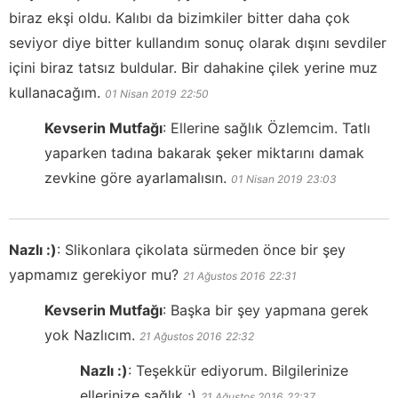
biraz ekşi oldu. Kalıbı da bizimkiler bitter daha çok
seviyor diye bitter kullandım sonuç olarak dışını sevdiler
içini biraz tatsız buldular. Bir dahakine çilek yerine muz
kullanacağım.
01 Nisan 2019
22:50
Kevserin Mutfağı
:
Ellerine sağlık Özlemcim. Tatlı
yaparken tadına bakarak şeker miktarını damak
zevkine göre ayarlamalısın.
01 Nisan 2019
23:03
Nazlı :)
:
Slikonlara çikolata sürmeden önce bir şey
yapmamız gerekiyor mu?
21 Ağustos 2016
22:31
Kevserin Mutfağı
:
Başka bir şey yapmana gerek
yok Nazlıcım.
21 Ağustos 2016
22:32
Nazlı :)
:
Teşekkür ediyorum. Bilgilerinize
ellerinize sağlık :)
21 Ağustos 2016
22:37