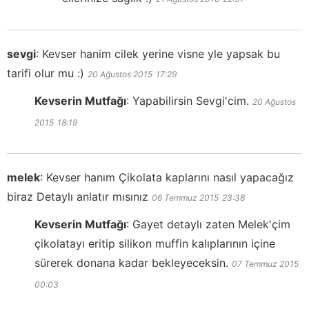
sevgi
:
Kevser hanim cilek yerine visne yle yapsak bu
tarifi olur mu :)
20 Ağustos 2015
17:29
Kevserin Mutfağı
:
Yapabilirsin Sevgi'cim.
20 Ağustos
2015
18:19
melek
:
Kevser hanım Çikolata kaplarını nasıl yapacağız
biraz Detaylı anlatır mısınız
06 Temmuz 2015
23:38
Kevserin Mutfağı
:
Gayet detaylı zaten Melek'çim
çikolatayı eritip silikon muffin kalıplarının içine
sürerek donana kadar bekleyeceksin.
07 Temmuz 2015
00:03