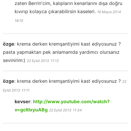
zaten Berrin'cim, kalıpların kenarlarını dışa doğru
kıvırıp kolayca çıkarabilirsin kaseleri.
16 Mayıs 2014
18:15
özge
:
krema derken kremşantiyimi kast ediyosunuz ?
pasta yapmaktan pek anlamamda yardımcı olursanız
sevinirim:)
22 Eylül 2013
11:12
özge
:
krema derken kremşantiyimi kast ediyosunuz ?
22
Eylül 2013
11:11
kevser
:
http://www.youtube.com/watch?
v=gcItIxyuABg
22 Eylül 2013
11:34