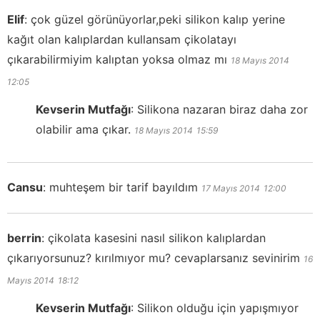
Elif
:
çok güzel görünüyorlar,peki silikon kalıp yerine
kağıt olan kalıplardan kullansam çikolatayı
çıkarabilirmiyim kalıptan yoksa olmaz mı
18 Mayıs 2014
12:05
Kevserin Mutfağı
:
Silikona nazaran biraz daha zor
olabilir ama çıkar.
18 Mayıs 2014
15:59
Cansu
:
muhteşem bir tarif bayıldım
17 Mayıs 2014
12:00
berrin
:
çikolata kasesini nasıl silikon kalıplardan
çıkarıyorsunuz? kırılmıyor mu? cevaplarsanız sevinirim
16
Mayıs 2014
18:12
Kevserin Mutfağı
:
Silikon olduğu için yapışmıyor