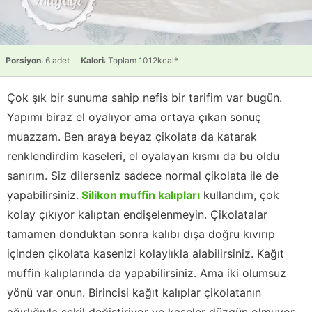
Porsiyon
: 6 adet
Kalori
: Toplam 1012kcal*
Çok şık bir sunuma sahip nefis bir tarifim var bugün.
Yapımı biraz el oyalıyor ama ortaya çıkan sonuç
muazzam. Ben araya beyaz çikolata da katarak
renklendirdim kaseleri, el oyalayan kısmı da bu oldu
sanırım. Siz dilerseniz sadece normal çikolata ile de
yapabilirsiniz.
Silikon muffin kalıpları
kullandım, çok
kolay çıkıyor kalıptan endişelenmeyin. Çikolatalar
tamamen donduktan sonra kalıbı dışa doğru kıvırıp
içinden çikolata kasenizi kolaylıkla alabilirsiniz. Kağıt
muffin kalıplarında da yapabilirsiniz. Ama iki olumsuz
yönü var onun. Birincisi kağıt kalıplar çikolatanın
ağırlığıyla şekil değiştiriyor ve kaseler düzgün olmuyor.