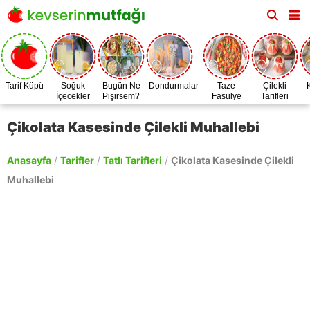
Tarif Küpü
Soğuk
Bugün Ne
Dondurmalar
Taze
Çilekli
İçecekler
Pişirsem?
Fasulye
Tarifleri
Zamanı
Çikolata Kasesinde Çilekli Muhallebi
Anasayfa
/
Tarifler
/
Tatlı Tarifleri
/
Çikolata Kasesinde Çilekli
Muhallebi