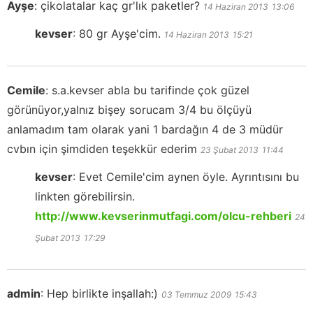
Ayşe
:
çikolatalar kaç gr'lık paketler?
14 Haziran 2013
13:06
kevser
:
80 gr Ayşe'cim.
14 Haziran 2013
15:21
Cemile
:
s.a.kevser abla bu tarifinde çok güzel
görünüyor,yalnız bişey sorucam 3/4 bu ölçüyü
anlamadım tam olarak yani 1 bardağın 4 de 3 müdür
cvbın için şimdiden teşekkür ederim
23 Şubat 2013
11:44
kevser
:
Evet Cemile'cim aynen öyle. Ayrıntısını bu
linkten görebilirsin.
http://www.kevserinmutfagi.com/olcu-rehberi
24
Şubat 2013
17:29
admin
:
Hep birlikte inşallah:)
03 Temmuz 2009
15:43