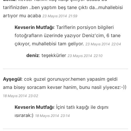
tarifinizden ..ben yaptım beş tane çıktı da...muhallebisi
artıyor mu acaba
23 Mayıs 2014
21:59
Kevserin Mutfağı
:
Tariflerin porsiyon bilgileri
fotoğrafların üzerinde yazıyor Deniz'cim, 6 tane
çıkıyor, muhallebisi tam geliyor.
23 Mayıs 2014
22:04
deniz
:
teşekkürler
23 Mayıs 2014
22:10
Ayşegül
:
cok guzel gorunuyor.hemen yapasim geldi
ama bisey soracam kevser hanim, bunu nasil yiyecez:-))
18 Mayıs 2014
23:02
Kevserin Mutfağı
:
İçini tatlı kaşığı ile dışını
ısırarak:)
18 Mayıs 2014
23:14