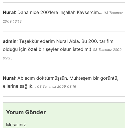
Nural
:
Daha nice 200'lere inşallah Kevsercim...
03 Temmuz
2009
13:18
admin
:
Teşekkür ederim Nural Abla. Bu 200. tarifim
olduğu için özel bir şeyler olsun istedim:)
03 Temmuz 2009
09:33
Nural
:
Ablacım döktürmüşsün. Muhteşem bir görüntü,
ellerine sağlık...
03 Temmuz 2009
08:16
Yorum Gönder
Mesajınız