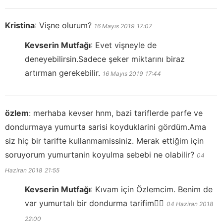
Kristina
:
Vişne olurum?
16 Mayıs 2019
17:07
Kevserin Mutfağı
:
Evet vişneyle de
deneyebilirsin.Sadece şeker miktarını biraz
artırman gerekebilir.
16 Mayıs 2019
17:44
özlem
:
merhaba kevser hnm, bazi tariflerde parfe ve
dondurmaya yumurta sarisi koyduklarini gördüm.Ama
siz hiç bir tarifte kullanmamissiniz. Merak ettiğim için
soruyorum yumurtanin koyulma sebebi ne olabilir?
04
Haziran 2018
21:55
Kevserin Mutfağı
:
Kıvam için Özlemcim. Benim de
var yumurtalı bir dondurma tarifim👍🏻
04 Haziran 2018
22:00