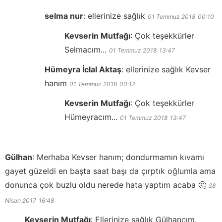
selma nur
:
ellerinize sağlık
01 Temmuz 2018
00:10
Kevserin Mutfağı
:
Çok teşekkürler
Selmacım...
01 Temmuz 2018
13:47
Hümeyra İclal Aktaş
:
ellerinize sağlık Kevser
hanım
01 Temmuz 2018
00:12
Kevserin Mutfağı
:
Çok teşekkürler
Hümeyracım...
01 Temmuz 2018
13:47
Gülhan
:
Merhaba Kevser hanım; dondurmamın kıvamı
gayet güzeldi en başta saat başı da çırptık oğlumla ama
donunca çok buzlu oldu nerede hata yaptım acaba 🤔
28
Nisan 2017
16:48
Kevserin Mutfağı
:
Ellerinize sağlık Gülhancım.