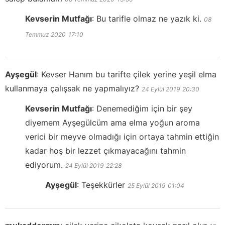
Kevserin Mutfağı
:
Bu tarifle olmaz ne yazık ki.
08
Temmuz 2020
17:10
Ayşegül
:
Kevser Hanım bu tarifte çilek yerine yeşil elma
kullanmaya çalışsak ne yapmalıyız?
24 Eylül 2019
20:30
Kevserin Mutfağı
:
Denemediğim için bir şey
diyemem Ayşegülcüm ama elma yoğun aroma
verici bir meyve olmadığı için ortaya tahmin ettiğin
kadar hoş bir lezzet çıkmayacağını tahmin
ediyorum.
24 Eylül 2019
22:28
Ayşegül
:
Teşekkürler
25 Eylül 2019
01:04