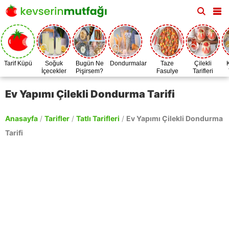
Tarif Küpü
Soğuk
Bugün Ne
Dondurmalar
Taze
Çilekli
İçecekler
Pişirsem?
Fasulye
Tarifleri
Zamanı
Ev Yapımı Çilekli Dondurma Tarifi
Anasayfa
/
Tarifler
/
Tatlı Tarifleri
/
Ev Yapımı Çilekli Dondurma
Tarifi