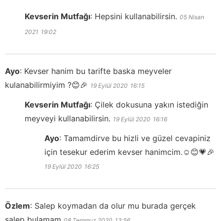
Kevserin Mutfağı
:
Hepsini kullanabilirsin.
05 Nisan
2021
19:02
Ayo
:
Kevser hanim bu tarifte baska meyveler
kulanabilirmiyim ?😊🎉
19 Eylül 2020
16:15
Kevserin Mutfağı
:
Çilek dokusuna yakın istediğin
meyveyi kullanabilirsin.
19 Eylül 2020
16:16
Ayo
:
Tamamdirve bu hizli ve güzel cevapiniz
için tesekur ederim kevser hanimcim.☺️😊💗🎉
19 Eylül 2020
16:25
Özlem
:
Salep koymadan da olur mu burada gerçek
salep bulamam
08 Temmuz 2020
13:56