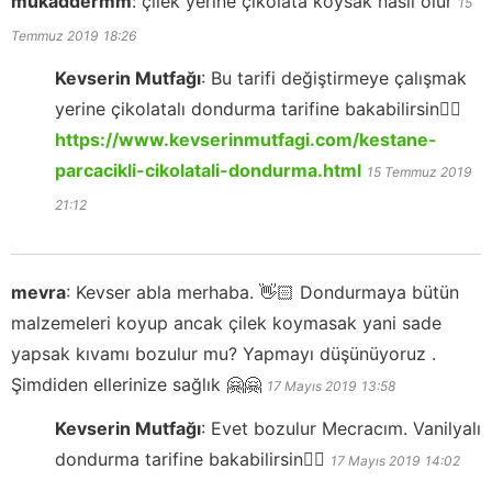
mukaddermm
:
çilek yerine çikolata koysak nasıl olur
15
Temmuz 2019
18:26
Kevserin Mutfağı
:
Bu tarifi değiştirmeye çalışmak
yerine çikolatalı dondurma tarifine bakabilirsin👍🏻
https://www.kevserinmutfagi.com/kestane-
parcacikli-cikolatali-dondurma.html
15 Temmuz 2019
21:12
mevra
:
Kevser abla merhaba. 👋🏻 Dondurmaya bütün
malzemeleri koyup ancak çilek koymasak yani sade
yapsak kıvamı bozulur mu? Yapmayı düşünüyoruz .
Şimdiden ellerinize sağlık 🤗🤗
17 Mayıs 2019
13:58
Kevserin Mutfağı
:
Evet bozulur Mecracım. Vanilyalı
dondurma tarifine bakabilirsin👍🏻
17 Mayıs 2019
14:02