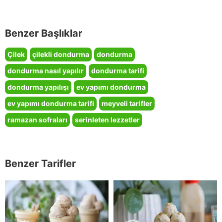
Benzer Başlıklar
Çilek
çilekli dondurma
dondurma
dondurma nasıl yapılır
dondurma tarifi
dondurma yapılışı
ev yapımı dondurma
ev yapımı dondurma tarifi
meyveli tarifler
ramazan sofraları
serinleten lezzetler
Benzer Tarifler