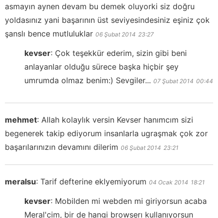
asmayın aynen devam bu demek oluyorki siz doğru
yoldasınız yani başarının üst seviyesindesiniz eşiniz çok
şanslı bence mutluluklar
06 Şubat 2014
23:27
kevser
:
Çok teşekkür ederim, sizin gibi beni
anlayanlar olduğu sürece başka hiçbir şey
umrumda olmaz benim:) Sevgiler...
07 Şubat 2014
00:44
mehmet
:
Allah kolaylık versin Kevser hanımcım sizi
begenerek takip ediyorum insanlarla ugraşmak çok zor
başarılarınızın devamını dilerim
06 Şubat 2014
23:21
meralsu
:
Tarif defterine eklyemiyorum
04 Ocak 2014
18:21
kevser
:
Mobilden mi webden mi giriyorsun acaba
Meral'cim, bir de hangi browserı kullanıyorsun