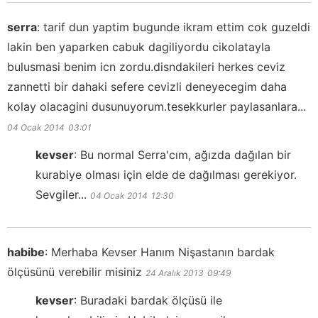
serra
:
tarif dun yaptim bugunde ikram ettim cok guzeldi
lakin ben yaparken cabuk dagiliyordu cikolatayla
bulusmasi benim icn zordu.disndakileri herkes ceviz
zannetti bir dahaki sefere cevizli deneyecegim daha
kolay olacagini dusunuyorum.tesekkurler paylasanlara...
04 Ocak 2014
03:01
kevser
:
Bu normal Serra'cım, ağızda dağılan bir
kurabiye olması için elde de dağılması gerekiyor.
Sevgiler...
04 Ocak 2014
12:30
habibe
:
Merhaba Kevser Hanım Nişastanın bardak
ölçüsünü verebilir misiniz
24 Aralık 2013
09:49
kevser
:
Buradaki bardak ölçüsü ile