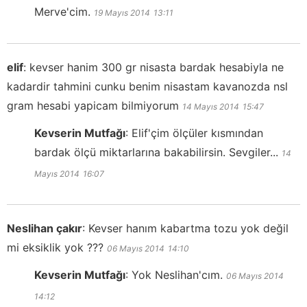
Merve'cim.
19 Mayıs 2014
13:11
elif
:
kevser hanim 300 gr nisasta bardak hesabiyla ne
kadardir tahmini cunku benim nisastam kavanozda nsl
gram hesabi yapicam bilmiyorum
14 Mayıs 2014
15:47
Kevserin Mutfağı
:
Elif'çim ölçüler kısmından
bardak ölçü miktarlarına bakabilirsin. Sevgiler...
14
Mayıs 2014
16:07
Neslihan çakır
:
Kevser hanım kabartma tozu yok değil
mi eksiklik yok ???
06 Mayıs 2014
14:10
Kevserin Mutfağı
:
Yok Neslihan'cım.
06 Mayıs 2014
14:12