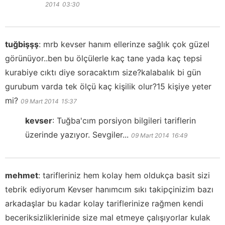
2014
03:30
tuğbişşş
:
mrb kevser hanım ellerinze sağlık çok güzel
görünüyor..ben bu ölçülerle kaç tane yada kaç tepsi
kurabiye cıktı diye soracaktım size?kalabalık bi gün
gurubum varda tek ölçü kaç kişilik olur?15 kişiye yeter
mi?
09 Mart 2014
15:37
kevser
:
Tuğba'cım porsiyon bilgileri tariflerin
üzerinde yazıyor. Sevgiler...
09 Mart 2014
16:49
mehmet
:
tarifleriniz hem kolay hem oldukça basit sizi
tebrik ediyorum Kevser hanımcım sıkı takipçinizim bazı
arkadaşlar bu kadar kolay tariflerinize rağmen kendi
beceriksizliklerinide size mal etmeye çalışıyorlar kulak