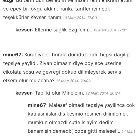
ezgi
:
Bu tarifi dün denedim ve misafirlerime ikram ettim
ve epey bir övgü aldım. harika tarifler için çok
teşekkürler Kevser hanım
19 Mart 2014
17:00
kevser
:
Ellerine sağlık Ezgi'cim...
19 Mart 2014
17:01
mine67
:
Kurabiyeler firinda dumduz oldu hepsi dagilip
tepsiye yayildi. Ziyan olmasin diye boylece uzerine
cikolata sosu ve gevregi dokup dilimleyerek servis
etsem olur mu acaba?
12 Mart 2014
20:08
kevser
:
Tabi ki olur Mine'cim.
12 Mart 2014
20:24
mine67
:
Malesef olmadi tepsiye yayilinca cok
katilasmislar dis kesmio resmen dilimlemek
mumkun olmazdi sutle islayim dedim
banamisin demedi:( cope gitti malesef...
14 Mart