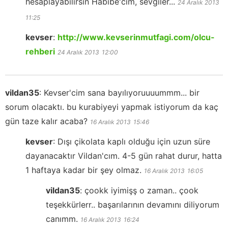
hesaplayabilirsin Habibe'cim, sevgiler...
24 Aralık 2013
11:25
kevser
:
http://www.kevserinmutfagi.com/olcu-
rehberi
24 Aralık 2013
12:00
vildan35
:
Kevser'cim sana bayılıyoruuuummm... bir
sorum olacaktı. bu kurabiyeyi yapmak istiyorum da kaç
gün taze kalır acaba?
16 Aralık 2013
15:46
kevser
:
Dışı çikolata kaplı olduğu için uzun süre
dayanacaktır Vildan'cım. 4-5 gün rahat durur, hatta
1 haftaya kadar bir şey olmaz.
16 Aralık 2013
16:05
vildan35
:
çookk iyimişş o zaman.. çook
teşekkürlerr.. başarılarının devamını diliyorum
canımm.
16 Aralık 2013
16:24