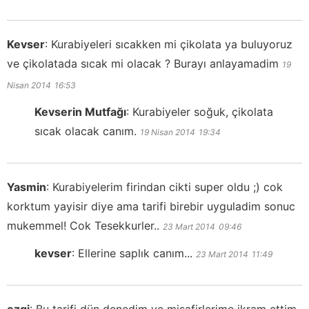
Kevser
:
Kurabiyeleri sıcakken mi çikolata ya buluyoruz
ve çikolatada sıcak mi olacak ? Burayı anlayamadim
19
Nisan 2014
16:53
Kevserin Mutfağı
:
Kurabiyeler soğuk, çikolata
sıcak olacak canım.
19 Nisan 2014
19:34
Yasmin
:
Kurabiyelerim firindan cikti super oldu ;) cok
korktum yayisir diye ama tarifi birebir uyguladim sonuc
mukemmel! Cok Tesekkurler..
23 Mart 2014
09:46
kevser
:
Ellerine saplık canım...
23 Mart 2014
11:49