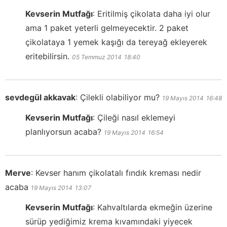
Kevserin Mutfağı
:
Eritilmiş çikolata daha iyi olur
ama 1 paket yeterli gelmeyecektir. 2 paket
çikolataya 1 yemek kaşığı da tereyağ ekleyerek
eritebilirsin.
05 Temmuz 2014
18:40
sevdegül akkavak
:
Çilekli olabiliyor mu?
19 Mayıs 2014
16:48
Kevserin Mutfağı
:
Çileği nasıl eklemeyi
planlıyorsun acaba?
19 Mayıs 2014
16:54
Merve
:
Kevser hanım çikolatalı fındık kreması nedir
acaba
19 Mayıs 2014
13:07
Kevserin Mutfağı
:
Kahvaltılarda ekmeğin üzerine
sürüp yediğimiz krema kıvamındaki yiyecek