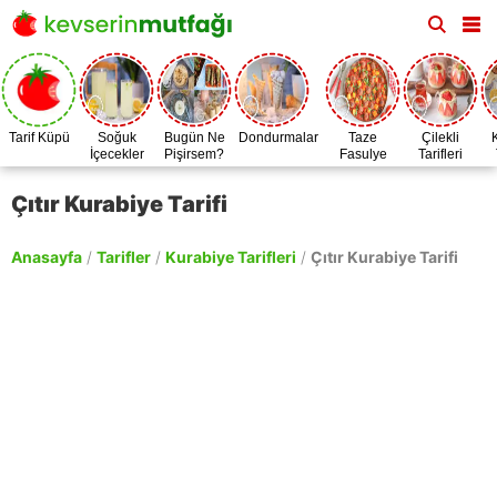
Tarif Küpü
Soğuk
Bugün Ne
Dondurmalar
Taze
Çilekli
İçecekler
Pişirsem?
Fasulye
Tarifleri
Zamanı
Çıtır Kurabiye Tarifi
Anasayfa
/
Tarifler
/
Kurabiye Tarifleri
/
Çıtır Kurabiye Tarifi