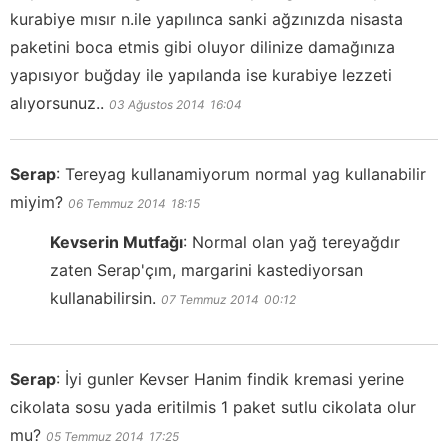
kurabiye mısır n.ile yapılınca sanki ağzınızda nisasta
paketini boca etmis gibi oluyor dilinize damağınıza
yapısıyor buğday ile yapılanda ise kurabiye lezzeti
alıyorsunuz..
03 Ağustos 2014
16:04
Serap
:
Tereyag kullanamiyorum normal yag kullanabilir
miyim?
06 Temmuz 2014
18:15
Kevserin Mutfağı
:
Normal olan yağ tereyağdır
zaten Serap'çım, margarini kastediyorsan
kullanabilirsin.
07 Temmuz 2014
00:12
Serap
:
İyi gunler Kevser Hanim findik kremasi yerine
cikolata sosu yada eritilmis 1 paket sutlu cikolata olur
mu?
05 Temmuz 2014
17:25