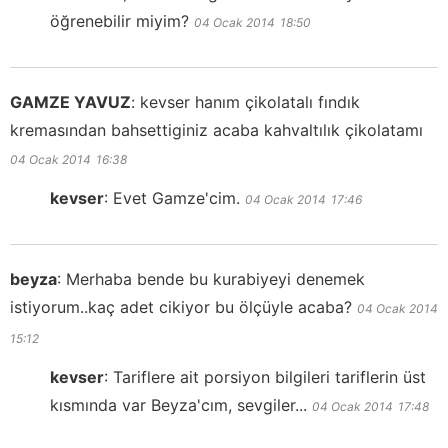
öğrenebilir miyim?
04 Ocak 2014
18:50
GAMZE YAVUZ
:
kevser hanım çikolatalı fındık
kremasından bahsettiginiz acaba kahvaltılık çikolatamı
04 Ocak 2014
16:38
kevser
:
Evet Gamze'cim.
04 Ocak 2014
17:46
beyza
:
Merhaba bende bu kurabiyeyi denemek
istiyorum..kaç adet cikiyor bu ölçüyle acaba?
04 Ocak 2014
15:12
kevser
:
Tariflere ait porsiyon bilgileri tariflerin üst
kısmında var Beyza'cım, sevgiler...
04 Ocak 2014
17:48