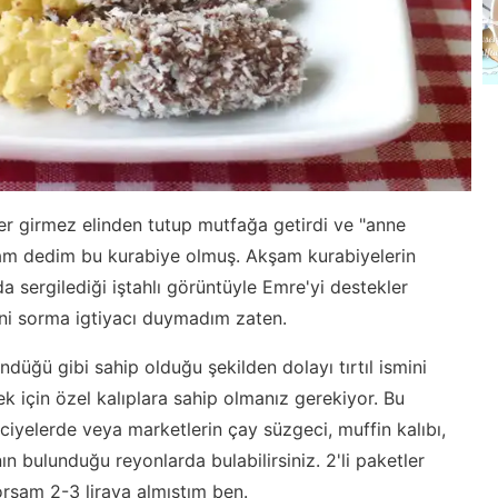
er girmez elinden tutup mutfağa getirdi ve "anne
mam dedim bu kurabiye olmuş. Akşam kurabiyelerin
 sergilediği iştahlı görüntüyle Emre'yi destekler
ni sorma igtiyacı duymadım zaten.
düğü gibi sahip olduğu şekilden dolayı tırtıl ismini
k için özel kalıplara sahip olmanız gerekiyor. Bu
ciyelerde veya marketlerin çay süzgeci, muffin kalıbı,
nın bulunduğu reyonlarda bulabilirsiniz. 2'li paketler
yorsam 2-3 liraya almıştım ben.