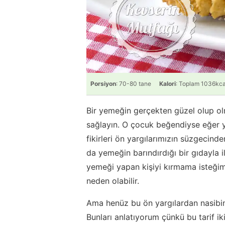
Porsiyon
: 70-80 tane
Kalori
: Toplam 1036kca
Bir yemeğin gerçekten güzel olup ol
sağlayın. O çocuk beğendiyse eğer ye
fikirleri ön yargılarımızın süzgecind
da yemeğin barındırdığı bir gıdayla il
yemeği yapan kişiyi kırmama isteğ
neden olabilir.
Ama henüz bu ön yargılardan nasibini
Bunları anlatıyorum çünkü bu tarif ik