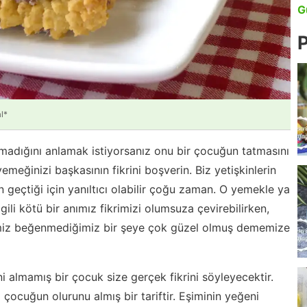
G
P
l*
madığını anlamak istiyorsanız onu bir çocuğun tatmasını
meğinizi başkasının fikrini boşverin. Biz yetişkinlerin
en geçtiği için yanıltıcı olabilir çoğu zaman. O yemekle ya
gili kötü bir anımız fikrimizi olumsuza çevirebilirken,
imiz beğenmediğimiz bir şeye çok güzel olmuş dememize
 almamış bir çocuk size gerçek fikrini söyleyecektir.
i çocuğun olurunu almış bir tariftir. Eşiminin yeğeni