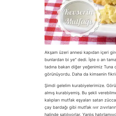
Akşam üzeri annesi kapıdan içeri gir
bunlardan bi ye" dedi. İşte o an ta
tadına bakan diğer yeğenimiz Tuna da
görünüyordu. Daha da kimsenin fikri
Şimdi gelelim kurabiyelerimize. Görün
almış kurabiyemiş. Bu şekli verebilme
kalıpları mutfak eşyaları satan zücca
çay bardağı gibi mutfak ıvır zıvırları
halinde satılıyorlar. Yanlış hatırlamı