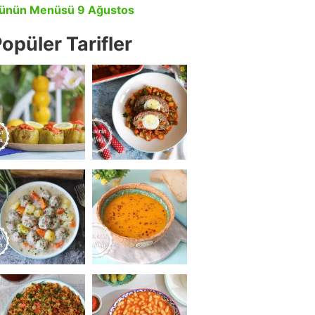
ünün Menüsü 9 Ağustos
opüler Tarifler