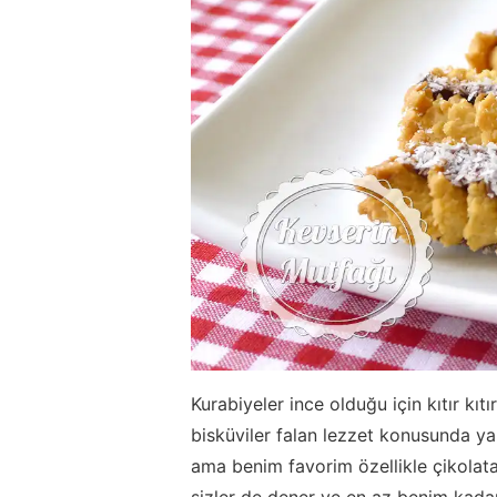
Kurabiyeler ince olduğu için kıtır kıt
bisküviler falan lezzet konusunda ya
ama benim favorim özellikle çikolata
sizler de dener ve en az benim kadar