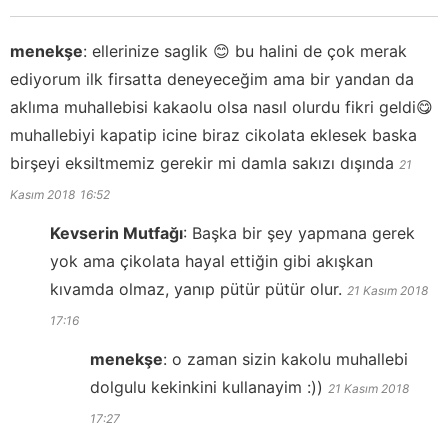
menekşe
:
ellerinize saglik 😊 bu halini de çok merak
ediyorum ilk firsatta deneyeceğim ama bir yandan da
aklıma muhallebisi kakaolu olsa nasıl olurdu fikri geldi😋
muhallebiyi kapatip icine biraz cikolata eklesek baska
birşeyi eksiltmemiz gerekir mi damla sakızı dışında
21
Kasım 2018
16:52
Kevserin Mutfağı
:
Başka bir şey yapmana gerek
yok ama çikolata hayal ettiğin gibi akışkan
kıvamda olmaz, yanıp pütür pütür olur.
21 Kasım 2018
17:16
menekşe
:
o zaman sizin kakolu muhallebi
dolgulu kekinkini kullanayim :))
21 Kasım 2018
17:27