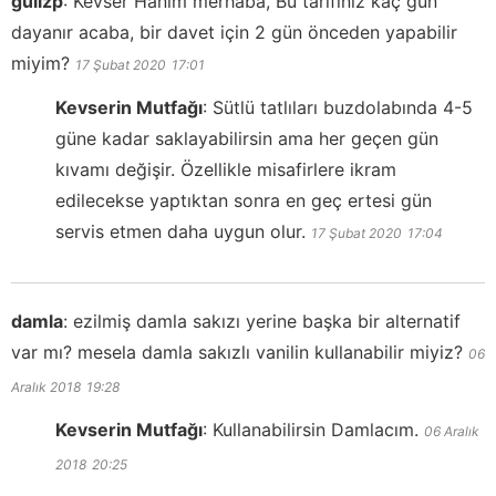
gulizp
:
Kevser Hanım merhaba, Bu tarifiniz kaç gün
dayanır acaba, bir davet için 2 gün önceden yapabilir
miyim?
17 Şubat 2020
17:01
Kevserin Mutfağı
:
Sütlü tatlıları buzdolabında 4-5
güne kadar saklayabilirsin ama her geçen gün
kıvamı değişir. Özellikle misafirlere ikram
edilecekse yaptıktan sonra en geç ertesi gün
servis etmen daha uygun olur.
17 Şubat 2020
17:04
damla
:
ezilmiş damla sakızı yerine başka bir alternatif
var mı? mesela damla sakızlı vanilin kullanabilir miyiz?
06
Aralık 2018
19:28
Kevserin Mutfağı
:
Kullanabilirsin Damlacım.
06 Aralık
2018
20:25