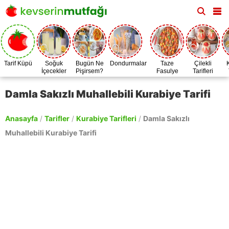
Tarif Küpü
Soğuk
Bugün Ne
Dondurmalar
Taze
Çilekli
İçecekler
Pişirsem?
Fasulye
Tarifleri
Zamanı
Damla Sakızlı Muhallebili Kurabiye Tarifi
Anasayfa
/
Tarifler
/
Kurabiye Tarifleri
/
Damla Sakızlı
Muhallebili Kurabiye Tarifi