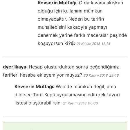
Kevserin Mutfağı
:
O da kıvamı akışkan
olduğu için kullanımı mümkün
olmayacaktır. Neden bu tarifin
muhallebisini kakaoyla yapmayı
denemek yerine farklı maceralar peşinde
koşuyorsun ki?🙈
21 Kasım 2018
18:14
dyerlikaya
:
Hesap oluşturduktan sonra beğendiğimiz
tarifleri hesaba ekleyemiyor muyuz?
20 Kasım 2018
23:48
Kevserin Mutfağı
:
Web'de mümkün değil, ama
dilersen Tarif Küpü uygulamasını indirerek favori
listesi oluşturabilirsin.
21 Kasım 2018
00:33