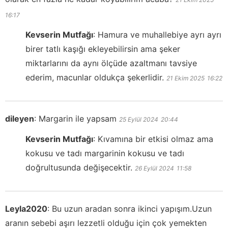
16:17
Kevserin Mutfağı
:
Hamura ve muhallebiye ayrı ayrı
birer tatlı kaşığı ekleyebilirsin ama şeker
miktarlarını da aynı ölçüde azaltmanı tavsiye
ederim, macunlar oldukça şekerlidir.
21 Ekim 2025
16:22
dileyen
:
Margarin ile yapsam
25 Eylül 2024
20:44
Kevserin Mutfağı
:
Kıvamına bir etkisi olmaz ama
kokusu ve tadı margarinin kokusu ve tadı
doğrultusunda değişecektir.
26 Eylül 2024
11:58
Leyla2020
:
Bu uzun aradan sonra ikinci yapışım.Uzun
aranın sebebi aşırı lezzetli olduğu için çok yemekten