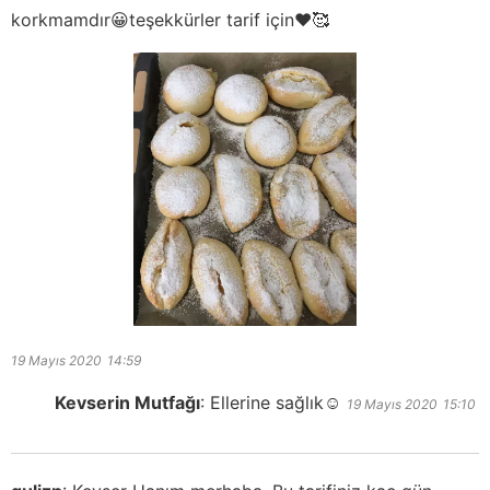
korkmamdır😀teşekkürler tarif için❤️🥰
19 Mayıs 2020
14:59
Kevserin Mutfağı
:
Ellerine sağlık☺️
19 Mayıs 2020
15:10