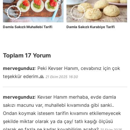
Damla Sakızlı Muhallebi Tarifi
Damla Sakızlı Kurabiye Tarifi
Toplam 17 Yorum
mervegunduz
:
Peki Kevser Hanım, cevabınız için çok
teşekkür ederim.🙏
21 Ekim 2025
16:30
mervegunduz
:
Kevser Hanım merhaba, evde damla
sakızı macunu var, muhallebi kıvamında gibi sanki..
Ondan koymak istesem tarifin kıvamını etkilemeyecek
şekilde miktar olarak ya da çay/ tatlı kaşığı ölçüsü
olarak en fazla ne kadar koyabilirim acaba?
21 Ekim 2025