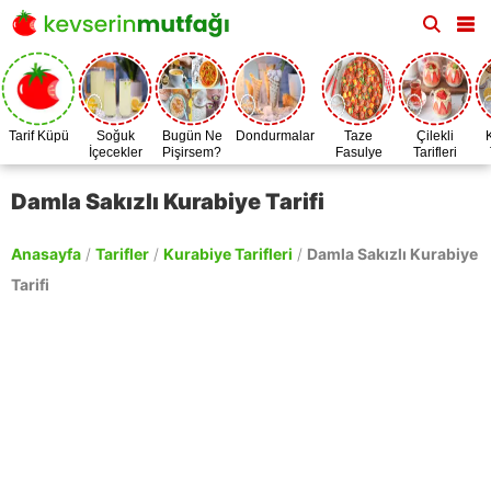
Tarif Küpü
Soğuk
Bugün Ne
Dondurmalar
Taze
Çilekli
İçecekler
Pişirsem?
Fasulye
Tarifleri
Zamanı
Damla Sakızlı Kurabiye Tarifi
Anasayfa
/
Tarifler
/
Kurabiye Tarifleri
/
Damla Sakızlı Kurabiye
Tarifi