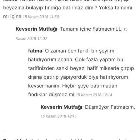
beyazına bulayıp fındığa batırıcaz dimi? Yoksa tamamı
mı içine
15 Kasım 2018
11:56
Kevserin Mutfağı
:
Tamamı içine Fatmacım👍🏻
15
Kasım 2018
12:02
fatma
:
O zaman ben farklı bir şeyi mi
hatırlıyorum acaba. Çok fazla yaptım bu
tarifinizden sanki beyazı hafif mikserle çırpıp
dışına batırıp yapıyorduk diye hatırlıyorum
kevser hanım. Hiçbir şeye batırmadan
fındıklar düşmez mi
15 Kasım 2018
12:14
Kevserin Mutfağı
:
Düşmüyor Fatmacım.
15 Kasım 2018
12:15