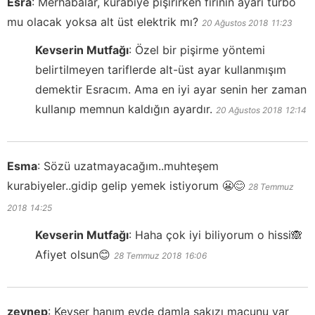
Esra
:
Merhabalar, kurabiye pişirirken fırının ayarı turbo
mu olacak yoksa alt üst elektrik mı?
20 Ağustos 2018
11:23
Kevserin Mutfağı
:
Özel bir pişirme yöntemi
belirtilmeyen tariflerde alt-üst ayar kullanmışım
demektir Esracım. Ama en iyi ayar senin her zaman
kullanıp memnun kaldığın ayardır.
20 Ağustos 2018
12:14
Esma
:
Sözü uzatmayacağım..muhteşem
kurabiyeler..gidip gelip yemek istiyorum 😬😊
28 Temmuz
2018
14:25
Kevserin Mutfağı
:
Haha çok iyi biliyorum o hissi🙈
Afiyet olsun😊
28 Temmuz 2018
16:06
zeynep
:
Kevser hanım evde damla sakızı macunu var