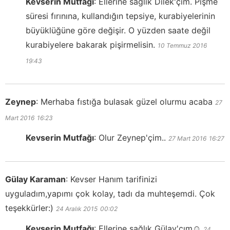
Kevserin Mutfağı
:
Ellerine sağlık Dilek'çim. Pişme
süresi fırınına, kullandığın tepsiye, kurabiyelerinin
büyüklüğüne göre değişir. O yüzden saate değil
kurabiyelere bakarak pişirmelisin.
10 Temmuz 2016
19:43
Zeynep
:
Merhaba fıstığa bulasak güzel olurmu acaba
27
Mart 2016
16:23
Kevserin Mutfağı
:
Olur Zeynep'çim..
27 Mart 2016
16:27
Gülay Karaman
:
Kevser Hanım tarifinizi
uyguladım,yapımı çok kolay, tadı da muhteşemdi. Çok
teşekkürler:)
24 Aralık 2015
00:02
Kevserin Mutfağı
:
Ellerine sağlık Gülay'cım☺️
24