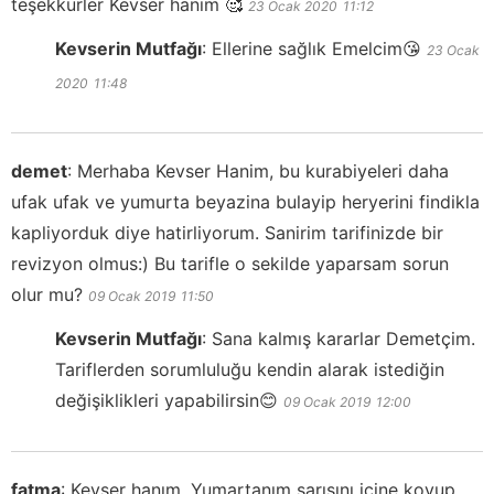
teşekkürler Kevser hanım 🥰
23 Ocak 2020
11:12
Kevserin Mutfağı
:
Ellerine sağlık Emelcim😘
23 Ocak
2020
11:48
demet
:
Merhaba Kevser Hanim, bu kurabiyeleri daha
ufak ufak ve yumurta beyazina bulayip heryerini findikla
kapliyorduk diye hatirliyorum. Sanirim tarifinizde bir
revizyon olmus:) Bu tarifle o sekilde yaparsam sorun
olur mu?
09 Ocak 2019
11:50
Kevserin Mutfağı
:
Sana kalmış kararlar Demetçim.
Tariflerden sorumluluğu kendin alarak istediğin
değişiklikleri yapabilirsin😊
09 Ocak 2019
12:00
fatma
:
Kevser hanım. Yumartanım sarısını içine koyup