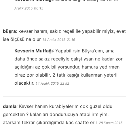
Aralık 2015
00:15
büşra
:
kevser hanım, sakız reçeli ile yapabilir miyiz, evet
ise ölçüsü ne olur
14 Aralık 2015
21:16
Kevserin Mutfağı
:
Yapabilirsin Büşra'cım, ama
daha önce sakız reçeliyle çalıştıysan ne kadar zor
açıldığını az çok biliyorsundur, hamura yedirmen
biraz zor olabilir. 2 tatlı kaşığı kullanman yeterli
olacaktır.
14 Aralık 2015
22:52
damla
:
Kevser hanım kurabiyelerim cok guzel oldu
gercekten ? kalanları dondurucuya atabilirmiyim,
atarsam tekrar çıkardığımda kac saatte erir
28 Kasım 2015