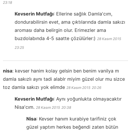
23:18
Kevserin Mutfağı
:
Ellerine sağlık Damla'cım,
dondurabilirsin evet, ama çıktılarında damla sakızı
aroması daha belirgin olur. Erimezler ama
buzdolabında 4-5 saatte çözülürler:)
28 Kasım 2015
23:25
nisa
:
kevser hanim kolay gelsin ben benim vanilya m
damla sakızlı aynı tadi alablr miyim güzel olur mu sizce
toz damla sakızı yok elimde
28 Kasım 2015
20:26
Kevserin Mutfağı
:
Aynı yoğunlukta olmayacaktır
Nisa'cım.
28 Kasım 2015
20:38
Nisa
:
Kevser hanım kurabiye tarifiniz çok
güzel yaptım herkes beğendi zaten bütün