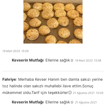
19 Mart 2023
15:29
Kevserin Mutfağı
:
Ellerine sağlık☺️
19 Mart 2023
15:58
Fahriye
:
Merhaba Kevser Hanım ben damla sakızı yerine
toz halinde olan sakızlı muhallebi ilave ettim.Sonuç
mükemmel oldu.Tarif için teşekkürler🙂
21 Ağustos 2021
15:09
Kevserin Mutfağı
:
Ellerine sağlık☺️
21 Ağustos 2021