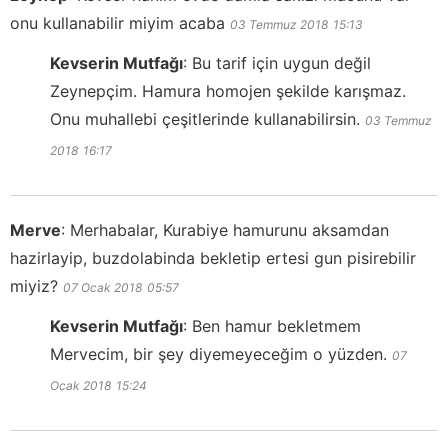
onu kullanabilir miyim acaba
03 Temmuz 2018
15:13
Kevserin Mutfağı
:
Bu tarif için uygun değil
Zeynepçim. Hamura homojen şekilde karışmaz.
Onu muhallebi çeşitlerinde kullanabilirsin.
03 Temmuz
2018
16:17
Merve
:
Merhabalar, Kurabiye hamurunu aksamdan
hazirlayip, buzdolabinda bekletip ertesi gun pisirebilir
miyiz?
07 Ocak 2018
05:57
Kevserin Mutfağı
:
Ben hamur bekletmem
Mervecim, bir şey diyemeyeceğim o yüzden.
07
Ocak 2018
15:24