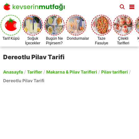
Tarif Küpü
Soğuk
Bugün Ne
Dondurmalar
Taze
Çilekli
İçecekler
Pişirsem?
Fasulye
Tarifleri
Zamanı
Dereotlu Pilav Tarifi
Anasayfa
/
Tarifler
/
Makarna & Pilav Tarifleri
/
Pilav tarifleri
/
Dereotlu Pilav Tarifi