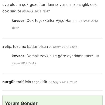
uye oldum çok guzel tarıflerınız var elınıze saglık cok
cok sag ol
05 Aralık 2013
18:47
kevser
:
Çok teşekkürler Ayşe Hanım.
05 Aralık 2013
19:10
zeliş
:
tuzu ne kadar olsun
20 Kasım 2013
14:44
kevser
:
Damak zevkinize göre ayarlamalısınız.
20
Kasım 2013
14:45
nurgül
:
tarif için teşekkür
30 Mayıs 2012
10:57
Yorum Gönder