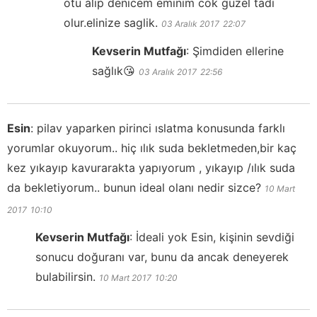
otu alip denicem eminim cok guzel tadi
olur.elinize saglik.
03 Aralık 2017
22:07
Kevserin Mutfağı
:
Şimdiden ellerine
sağlık😘
03 Aralık 2017
22:56
Esin
:
pilav yaparken pirinci ıslatma konusunda farklı
yorumlar okuyorum.. hiç ılık suda bekletmeden,bir kaç
kez yıkayıp kavurarakta yapıyorum , yıkayıp /ılık suda
da bekletiyorum.. bunun ideal olanı nedir sizce?
10 Mart
2017
10:10
Kevserin Mutfağı
:
İdeali yok Esin, kişinin sevdiği
sonucu doğuranı var, bunu da ancak deneyerek
bulabilirsin.
10 Mart 2017
10:20