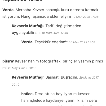
Verda
:
Merhaba Kevser hanım🤗 kuru dereotu katmak
istiyorum. Hangi aşamada eklemeliyim
10 Mart 2025
17:38
Kevserin Mutfağı
:
Tarifi değiştirmeden
uygulayabilirsin.
10 Mart 2025
17:46
Verda
:
Teşekkür ederim🌸
10 Mart 2025
17:54
büşra
:
Kevser hanım fotoğraftaki pirinçler yasmin pirinci
mi
29 Mayıs 2017
20:09
Kevserin Mutfağı
:
Basmati Büşracım.
29 Mayıs 2017
20:10
hatice
:
Dere otuna bayiliyorum kevser
hanim,helede haydariye .yarin ilk isim dere