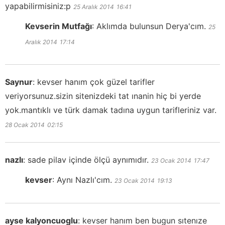
yapabilirmisiniz:p
25 Aralık 2014
16:41
Kevserin Mutfağı
:
Aklımda bulunsun Derya'cım.
25
Aralık 2014
17:14
Saynur
:
kevser hanım çok güzel tarifler
veriyorsunuz.sizin sitenizdeki tat ınanin hiç bi yerde
yok.mantıklı ve türk damak tadına uygun tarifleriniz var.
28 Ocak 2014
02:15
nazlı
:
sade pilav içinde ölçü aynımıdır.
23 Ocak 2014
17:47
kevser
:
Aynı Nazlı'cım.
23 Ocak 2014
19:13
ayse kalyoncuoglu
:
kevser hanım ben bugun sıtenıze