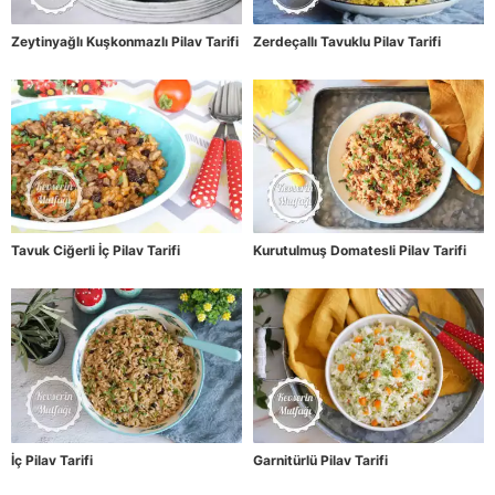
Zeytinyağlı Kuşkonmazlı Pilav Tarifi
Zerdeçallı Tavuklu Pilav Tarifi
Tavuk Ciğerli İç Pilav Tarifi
Kurutulmuş Domatesli Pilav Tarifi
İç Pilav Tarifi
Garnitürlü Pilav Tarifi