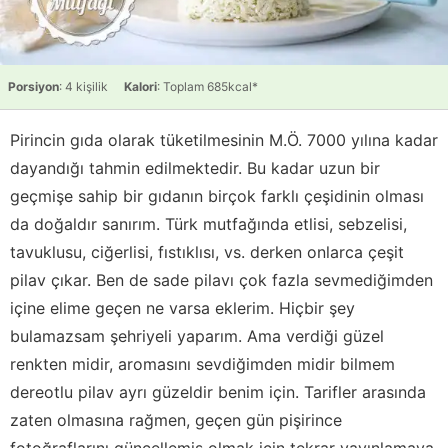
Porsiyon
: 4 kişilik
Kalori
: Toplam 685kcal*
Pirincin gıda olarak tüketilmesinin M.Ö. 7000 yılına kadar
dayandığı tahmin edilmektedir. Bu kadar uzun bir
geçmişe sahip bir gıdanın birçok farklı çeşidinin olması
da doğaldır sanırım. Türk mutfağında etlisi, sebzelisi,
tavuklusu, ciğerlisi, fıstıklısı, vs. derken onlarca çeşit
pilav çıkar. Ben de sade pilavı çok fazla sevmediğimden
içine elime geçen ne varsa eklerim. Hiçbir şey
bulamazsam şehriyeli yaparım. Ama verdiği güzel
renkten midir, aromasını sevdiğimden midir bilmem
dereotlu pilav ayrı güzeldir benim için. Tarifler arasında
zaten olmasına rağmen, geçen gün pişirince
fotoğraflarını güncellemiş olmak için tekrar yayınlamaya