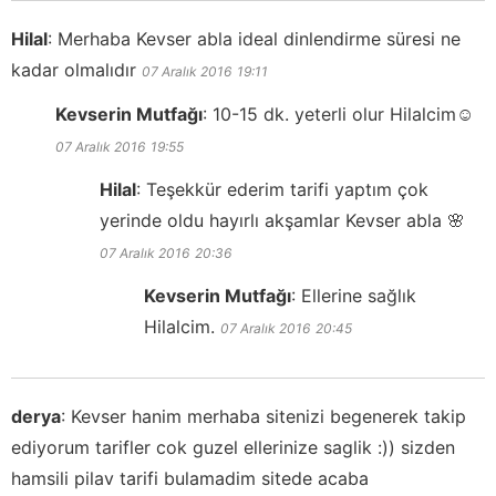
Hilal
:
Merhaba Kevser abla ideal dinlendirme süresi ne
kadar olmalıdır
07 Aralık 2016
19:11
Kevserin Mutfağı
:
10-15 dk. yeterli olur Hilalcim☺️
07 Aralık 2016
19:55
Hilal
:
Teşekkür ederim tarifi yaptım çok
yerinde oldu hayırlı akşamlar Kevser abla 🌸
07 Aralık 2016
20:36
Kevserin Mutfağı
:
Ellerine sağlık
Hilalcim.
07 Aralık 2016
20:45
derya
:
Kevser hanim merhaba sitenizi begenerek takip
ediyorum tarifler cok guzel ellerinize saglik :)) sizden
hamsili pilav tarifi bulamadim sitede acaba