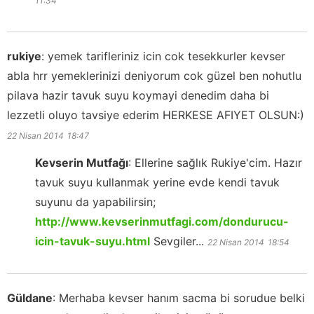
11:34
rukiye
:
yemek tarifleriniz icin cok tesekkurler kevser
abla hrr yemeklerinizi deniyorum cok güzel ben nohutlu
pilava hazir tavuk suyu koymayi denedim daha bi
lezzetli oluyo tavsiye ederim HERKESE AFIYET OLSUN:)
22 Nisan 2014
18:47
Kevserin Mutfağı
:
Ellerine sağlık Rukiye'cim. Hazır
tavuk suyu kullanmak yerine evde kendi tavuk
suyunu da yapabilirsin;
http://www.kevserinmutfagi.com/dondurucu-
icin-tavuk-suyu.html
Sevgiler...
22 Nisan 2014
18:54
Güldane
:
Merhaba kevser hanım sacma bi sorudue belki