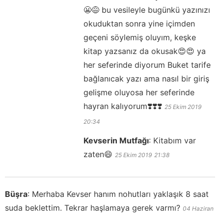
😬😅 bu vesileyle bugünkü yazınızı
okuduktan sonra yine içimden
geçeni söylemiş oluyım, keşke
kitap yazsanız da okusak😍😍 ya
her seferinde diyorum Buket tarife
bağlanıcak yazı ama nasıl bir giriş
gelişme oluyosa her seferinde
hayran kalıyorum❣️❣️❣️
25 Ekim 2019
20:34
Kevserin Mutfağı
:
Kitabım var
zaten😄
25 Ekim 2019
21:38
Büşra
:
Merhaba Kevser hanım nohutları yaklaşık 8 saat
suda beklettim. Tekrar haşlamaya gerek varmı?
04 Haziran