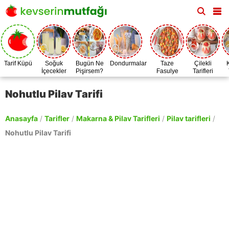
Tarif Küpü
Soğuk
Bugün Ne
Dondurmalar
Taze
Çilekli
İçecekler
Pişirsem?
Fasulye
Tarifleri
Zamanı
Nohutlu Pilav Tarifi
Anasayfa
/
Tarifler
/
Makarna & Pilav Tarifleri
/
Pilav tarifleri
/
Nohutlu Pilav Tarifi