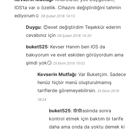
IOS’ta var o özellik. Cihazını değiştirdiğini tahmin
ediyorum☺️
08 Şubat 2018
14:13
Duygu
:
😊evet değiştirdim Teşekkür ederim
cevabınız için
08 Şubat 2018
14:30
buket525
:
Kevser Hanım ben IOS da
bakıyorum ve evet eskiden görüyordum ama
şimdi yok🙄
25 Ekim 2019
15:02
Kevserin Mutfağı
:
Var Buketçim. Sadece
henüz hiçbir menü oluşturulmamış
tariflerde göremeyebilirsin.
25 Ekim 2019
18:24
buket525
:
🙈🙈aslında sonra
kontrol etmek için baktım bi tarife
daha ama onda da yoktu demek ki