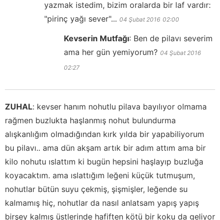
yazmak istedim, bizim oralarda bir laf vardır:
"pirinç yağı sever"...
04 Şubat 2016
02:00
Kevserin Mutfağı
:
Ben de pilavı severim
ama her gün yemiyorum?
04 Şubat 2016
02:27
ZUHAL
:
kevser hanım nohutlu pilava bayılıyor olmama
rağmen buzlukta haşlanmış nohut bulundurma
alışkanlığım olmadığından kırk yılda bir yapabiliyorum
bu pilavı.. ama dün akşam artık bir adım attım ama bir
kilo nohutu ıslattım ki bugün hepsini haşlayıp buzluğa
koyacaktım. ama ıslattığım leğeni küçük tutmuşum,
nohutlar bütün suyu çekmiş, şişmişler, leğende su
kalmamış hiç, nohutlar da nasıl anlatsam yapış yapış
birşey kalmış üstlerinde hafiften kötü bir koku da geliyor