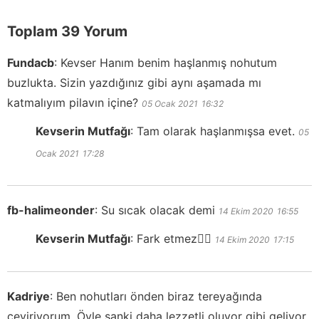
Toplam 39 Yorum
Fundacb
:
Kevser Hanım benim haşlanmış nohutum
buzlukta. Sizin yazdığınız gibi aynı aşamada mı
katmalıyım pilavın içine?
05 Ocak 2021
16:32
Kevserin Mutfağı
:
Tam olarak haşlanmışsa evet.
05
Ocak 2021
17:28
fb-halimeonder
:
Su sıcak olacak demi
14 Ekim 2020
16:55
Kevserin Mutfağı
:
Fark etmez👍🏻
14 Ekim 2020
17:15
Kadriye
:
Ben nohutları önden biraz tereyağında
çeviriyorum. Öyle sanki daha lezzetli oluyor gibi geliyor.