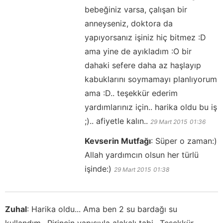
bebeğiniz varsa, çalışan bir
anneyseniz, doktora da
yapıyorsanız işiniz hiç bitmez :D
ama yine de ayıkladım :O bir
dahaki sefere daha az haşlayıp
kabuklarını soymamayı planlıyorum
ama :D.. teşekkür ederim
yardımlarınız için.. harika oldu bu iş
;).. afiyetle kalın..
29 Mart 2015
01:36
Kevserin Mutfağı
:
Süper o zaman:)
Allah yardımcın olsun her türlü
işinde:)
29 Mart 2015
01:38
Zuhal
:
Harika oldu... Ama ben 2 su bardağı su
kullandım.. Pirincin yapısıyla alakalı tabi.. Teşekkür