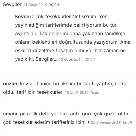
Sevgiler
13 Ocak 2014
00:38
kevser
:
Çok teşekkürler Nefise'cim. Yeni
yayınladığım tariflerimde belirtiyorum bu tür
ayrıntıları. Takipçilerimi daha yakından tanıdıkça
onların beklentileri doğrultusunda yazıyorum. Ama
eskileri düzeltme fırsatım olmuyor her zaman ne
yazık ki. Sevgiler...
13 Ocak 2014
00:44
nazan
:
kevser hanim, bu aksam bu tarifi yaptim, nefis
oldu...tarif icin tesekkurler.
12 Ocak 2014
19:50
sevda
:
pilav ilk defa yaptım tarife göre çok güzel oldu
çok teşekkür ederim tarifleriniz için:-)
30 Temmuz 2013
18:49