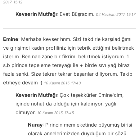
2017
15:12
Kevserin Mutfağı
:
Evet Büşracım.
04 Haziran 2017
15:17
Emine
:
Merhaba kevser hnm. Sizi takdirle karşıladığımı
ve girişimci kadın profiliniz için tebrik ettiğimi belirtmek
isterim. Ben nacizane bir fikrimi belirtmek istiyorum. 1
s.b pirince tepeleme tereyağı ile + birde sıvı yağ biraz
fazla sanki. Size tekrar tekrar başarılar diliyorum. Takip
etmeye devam ;)
10 Kasım 2015
17:43
Kevserin Mutfağı
:
Çok teşekkürler Emine'cim,
içinde nohut da olduğu için kaldırıyor, yağlı
olmuyor.
10 Kasım 2015
17:45
Nuray
:
Pirincin memleketinde büyümüş birisi
olarak annelerimizden duyduğum bir sözü