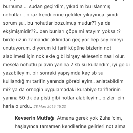
burnuma ... sudan geçirdim, yıkadım bu ıslanmış
nohutları.. biraz kendilerine geldiler yıkayınca..şimdi
sorum şu.. bu nohutlar bozulmuş mudur?? ya da
ekşimişmidir??.. ben bunları çöpe mi atayım yoksa :?
birde uzun zamandır aklımdan geçiyor hep söylemeyi
unutuyorum. diyorum ki tarif küpüne bizlerin not
alabilmesi için nok ekle gibi birşey ekleseniz nasıl olur.
mesela nohutlu pilavın yanına 2 sb su kullandım, iyi geldi
yazabileyim. bir sonraki yapışımda kaç sb su
kulllandığımı tarifin yanında görebileyim.. anlatabildim
mi? ya da örneğin uygulamadaki kurabiye tariflerinin
yanına 50 dk da pişti gibi notlar alabileyim.. bizler için
haria olurdu..
28 Mart 2015
15:20
Kevserin Mutfağı
:
Atmana gerek yok Zuhal'cim,
haşlayınca tamamen kendilerine gelirleri not alma