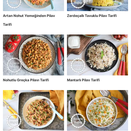
Artan Nohut Yemeğinden Pilav
Zerdeçallı Tavuklu Pilav Tarifi
Tarifi
Nohutlu Greçka Pilavı Tarifi
Mantarlı Pilav Tarifi