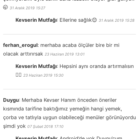
🤭
31 Aralık 2019
15:27
Kevserin Mutfağı
:
Ellerine sağlık😊
31 Aralık 2019
15:28
ferhan_erogul
:
merhaba acaba ölçüler bire bir mi
olacak arttırırsak
23 Haziran 2019
13:01
Kevserin Mutfağı
:
Hepsini aynı oranda artırmalısın
👍🏻
23 Haziran 2019
15:30
Duygu
:
Merhaba Kevser Hanım önceden öneriler
kısmında tarifine baktığımız yemeğin hangi yemek,
çorba ve tatlıyla uygun olabileceği menüler görünüyordu
şimdi yok
07 Şubat 2018
17:10
Kevserin Mutfağı
:
Android’de yok Duygu’cum,