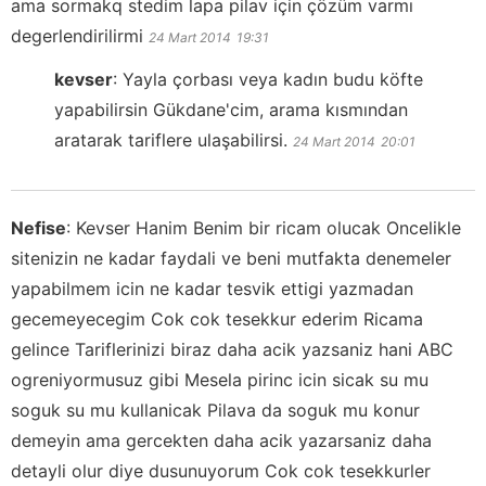
ama sormakq stedim lapa pilav için çözüm varmı
degerlendirilirmi
24 Mart 2014
19:31
kevser
:
Yayla çorbası veya kadın budu köfte
yapabilirsin Gükdane'cim, arama kısmından
aratarak tariflere ulaşabilirsi.
24 Mart 2014
20:01
Nefise
:
Kevser Hanim Benim bir ricam olucak Oncelikle
sitenizin ne kadar faydali ve beni mutfakta denemeler
yapabilmem icin ne kadar tesvik ettigi yazmadan
gecemeyecegim Cok cok tesekkur ederim Ricama
gelince Tariflerinizi biraz daha acik yazsaniz hani ABC
ogreniyormusuz gibi Mesela pirinc icin sicak su mu
soguk su mu kullanicak Pilava da soguk mu konur
demeyin ama gercekten daha acik yazarsaniz daha
detayli olur diye dusunuyorum Cok cok tesekkurler