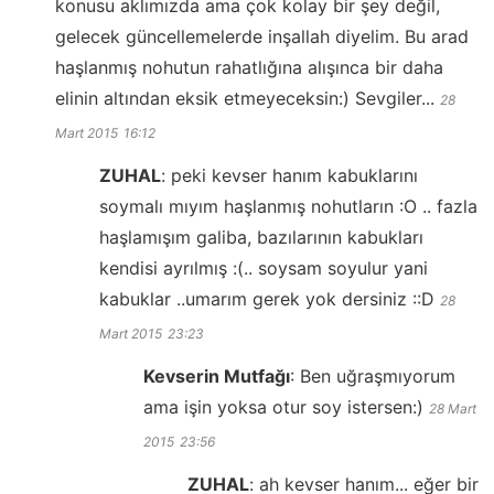
konusu aklımızda ama çok kolay bir şey değil,
gelecek güncellemelerde inşallah diyelim. Bu arad
haşlanmış nohutun rahatlığına alışınca bir daha
elinin altından eksik etmeyeceksin:) Sevgiler...
28
Mart 2015
16:12
ZUHAL
:
peki kevser hanım kabuklarını
soymalı mıyım haşlanmış nohutların :O .. fazla
haşlamışım galiba, bazılarının kabukları
kendisi ayrılmış :(.. soysam soyulur yani
kabuklar ..umarım gerek yok dersiniz ::D
28
Mart 2015
23:23
Kevserin Mutfağı
:
Ben uğraşmıyorum
ama işin yoksa otur soy istersen:)
28 Mart
2015
23:56
ZUHAL
:
ah kevser hanım... eğer bir